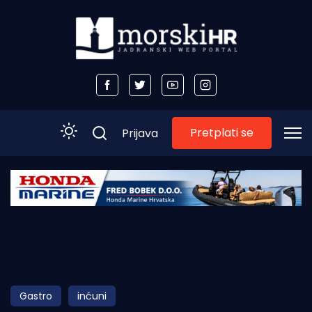
Pretplati se
Prijava
Početna
Morski plus
Morski TV
Obala
Gastro
inćuni
Otoci