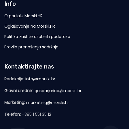
Info
O portalu Morski.HR
Oglašavanje na Morski.HR
Politika zaštite osobnih podataka
Pravila prenošenja sadržaja
Kontaktirajte nas
Redakcija:
info@morski.hr
Glavni urednik:
gasparjurica@morski.hr
Marketing:
marketing@morski.hr
Telefon:
+385 1 551 35 12