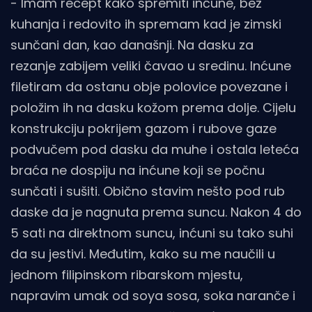
- Imam recept kako spremiti inćune, bez
kuhanja i redovito ih spremam kad je zimski
sunčani dan, kao današnji. Na dasku za
rezanje zabijem veliki čavao u sredinu. Inćune
filetiram da ostanu obje polovice povezane i
položim ih na dasku kožom prema dolje. Cijelu
konstrukciju pokrijem gazom i rubove gaze
podvučem pod dasku da muhe i ostala leteća
braća ne dospiju na inćune koji se počnu
sunčati i sušiti. Obično stavim nešto pod rub
daske da je nagnuta prema suncu. Nakon 4 do
5 sati na direktnom suncu, inćuni su tako suhi
da su jestivi. Međutim, kako su me naučili u
jednom filipinskom ribarskom mjestu,
napravim umak od soya sosa, soka naranče i