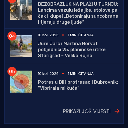
BEZOBRAZLUK NA PLAŽI U TURNJU:
Lancima vezuju ležaljke, stolove pa
čak i klupe! „Betoniraju suncobrane
i tjeraju druge ljude“
10 kol. 2026
1 MIN. ČITANJA
Jure Jarc i Martina Horvat
pobjednici 25. planinske utrke
Starigrad – Veliko Rujno
10 kol. 2026
1 MIN. ČITANJA
Potres u BiH protresao i Dubrovnik:
"Vibrirala mi kuća"
PRIKAŽI JOŠ VIJESTI