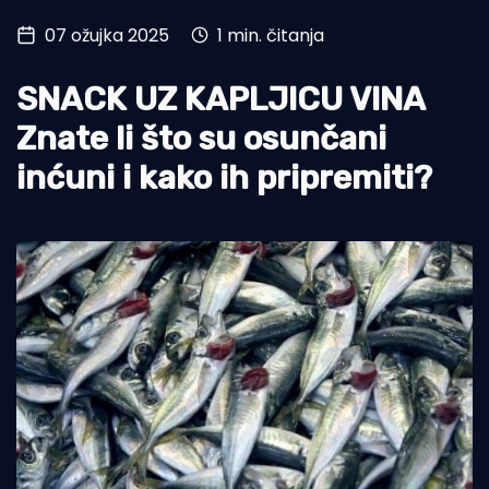
07 ožujka 2025
1 min. čitanja
Turizam i nautika
Pomorstvo
SNACK UZ KAPLJICU VINA
Ribolov
Znate li što su osunčani
inćuni i kako ih pripremiti?
Ekologija
Tradicija i kultura