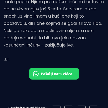
malo papra. Njime premažem inćune i ostavim
da se »kvarcaju« još 3 sata. Serviram ih kao
snack uz vino. Imam u kući one koji to
obožavaju, ali i one kojima se gadi sirova riba.
Neki ga zakapaju maslinovim uljem, a neki
dodaju wasabi. Ja bih ovo jelo nazvao
»osunčani inćun« - zaključuje Ive.
J.T.