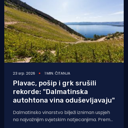
23 srp. 2026
1 MIN. ČITANJA
Plavac, pošip i grk srušili
rekorde: "Dalmatinska
autohtona vina oduševljavaju"
Dalmatinsko vinarstvo bilježi izniman uspjeh
na najvažnijim svjetskim natjecanjima. Prema
analizi Udruženja Vino Dalmacije, koja