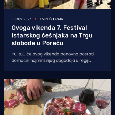
30 srp. 2026
1 MIN. ČITANJA
Ovoga vikenda 7. Festival
istarskog češnjaka na Trgu
slobode u Poreču
POREČ će ovog vikenda ponovno postati
domaćin najmirisnijeg događaja u regiji.
Sedmo izdanje Festivala istarskog češnjaka
(Festival dell'Aglio