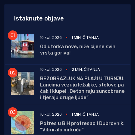
Istaknute objave
10 kol. 2026
1 MIN. ČITANJA
Od utorka nove, niže cijene svih
vrsta goriva!
10 kol. 2026
2 MIN. ČITANJA
BEZOBRAZLUK NA PLAŽI U TURNJU:
Lancima vezuju ležaljke, stolove pa
čak i klupe! „Betoniraju suncobrane
i tjeraju druge ljude“
10 kol. 2026
1 MIN. ČITANJA
Potres u BiH protresao i Dubrovnik:
"Vibrirala mi kuća"