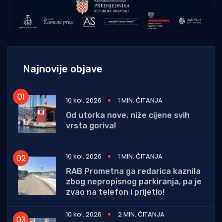
Najnovije objave
10 kol. 2026
1 MIN. ČITANJA
Od utorka nove, niže cijene svih
vrsta goriva!
10 kol. 2026
1 MIN. ČITANJA
RAB Prometna ga redarica kaznila
zbog nepropisnog parkiranja, pa je
zvao na telefon i prijetio!
10 kol. 2026
2 MIN. ČITANJA