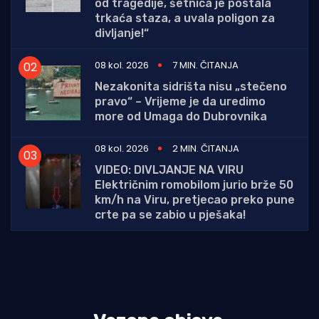
od tragedije, šetnica je postala
trkaća staza, a uvala poligon za
divljanje!“
08 kol. 2026
7 MIN. ČITANJA
Nezakonita sidrišta nisu „stečeno
pravo“ – Vrijeme je da uredimo
more od Umaga do Dubrovnika
08 kol. 2026
2 MIN. ČITANJA
VIDEO: DIVLJANJE NA VIRU
Električnim romobilom jurio brže 50
km/h na Viru, pretjecao preko pune
crte pa se zabio u pješaka!