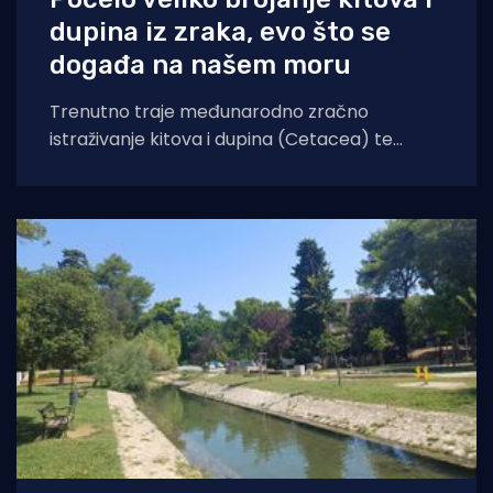
dupina iz zraka, evo što se
događa na našem moru
Trenutno traje međunarodno zračno
istraživanje kitova i dupina (Cetacea) te
morskih kornjača koje će obuhvatiti cijelo
područje Jadranskog mora. Cilj