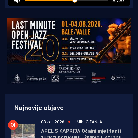
Najnovije objave
08 kol. 2026
1 MIN. ČITANJA
APEL S KAPRIJA Očajni mještani i
turisti poručuju: „Živimo u strahu