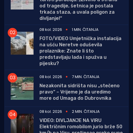
od tragedije, šetnica je postala
trkaća staza, a uvala poligon za
divljanje!“
08 kol. 2026
1 MIN. ČITANJA
FOTO/VIDEO Umjetnička instalacija
na ušću Neretve oduševila
prolaznike: Znate li što
predstavljaju lađa i spužva u
pijesku?
08 kol. 2026
7 MIN. ČITANJA
Nezakonita sidrišta nisu „stečeno
pravo“ – Vrijeme je da uredimo
more od Umaga do Dubrovnika
08 kol. 2026
2 MIN. ČITANJA
VIDEO: DIVLJANJE NA VIRU
Električnim romobilom jurio brže 50
km/h na Viru, pretjecao preko pune