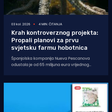
03 kol. 2026
4 MIN. ČITANJA
Krah kontroverznog projekta:
Propali planovi za prvu
svjetsku farmu hobotnica
Španjolska kompanija Nueva Pescanova
odustala je od 65 milijuna eura vrijednog
projekta na Kanarskim otocima. Odluka
dolazi nakon petogodišnje pravne