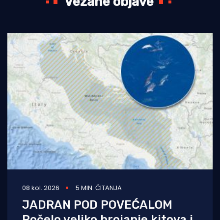
Vezane objave
08 kol. 2026
5 MIN. ČITANJA
JADRAN POD POVEĆALOM
Počelo veliko brojanje kitova i