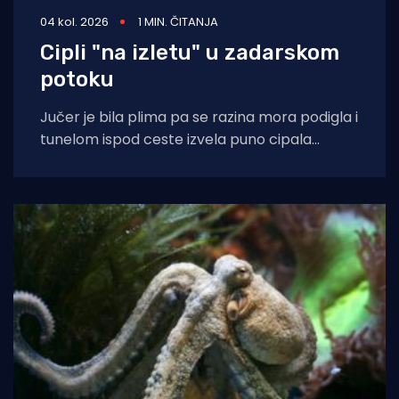
04 kol. 2026
1 MIN. ČITANJA
Cipli "na izletu" u zadarskom
potoku
Jučer je bila plima pa se razina mora podigla i
tunelom ispod ceste izvela puno cipala
balavaca do samog izvora