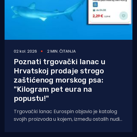
02 kol. 2026
2 MIN. ČITANJA
Poznati trgovački lanac u
Hrvatskoj prodaje strogo
zaštićenog morskog psa:
"Kilogram pet eura na
popustu!"
Trgovački lanac Eurospin objavio je katalog
svojih proizvoda u kojem, između ostalih nudi
filete morskog psa modrulja, koji je u