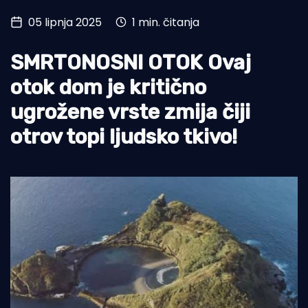
05 lipnja 2025
1 min. čitanja
Turizam i nautika
Pomorstvo
SMRTONOSNI OTOK Ovaj
Ribolov
otok dom je kritično
ugrožene vrste zmija čiji
Ekologija
otrov topi ljudsko tkivo!
Tradicija i kultura