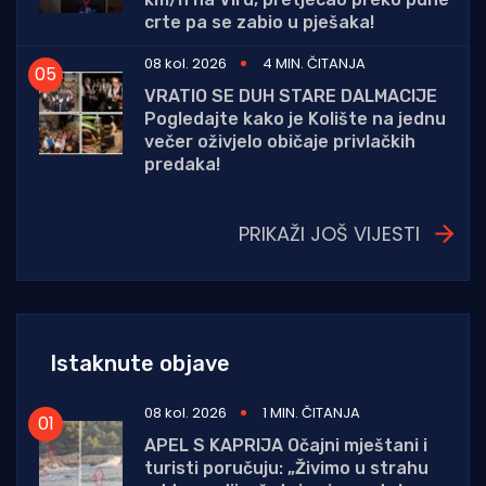
crte pa se zabio u pješaka!
08 kol. 2026
4 MIN. ČITANJA
VRATIO SE DUH STARE DALMACIJE
Pogledajte kako je Kolište na jednu
večer oživjelo običaje privlačkih
predaka!
PRIKAŽI JOŠ VIJESTI
Istaknute objave
08 kol. 2026
1 MIN. ČITANJA
APEL S KAPRIJA Očajni mještani i
turisti poručuju: „Živimo u strahu