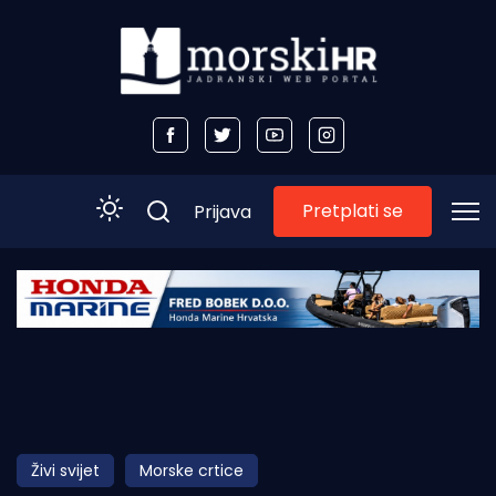
Pretplati se
Prijava
Početna
Morski plus
Morski TV
Obala
Živi svijet
Morske crtice
Otoci