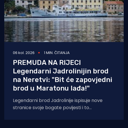
06 kol. 2026
1 MIN. ČITANJA
PREMUDA NA RIJECI
Legendarni Jadrolinijin brod
na Neretvi: "Bit će zapovjedni
brod u Maratonu lađa!"
Legendarni brod Jadrolinije ispisuje nove
stranice svoje bogate povijesti i to
sudjelovanjem u Maratonu lađa! Premuda se
trenutačno nalazi u