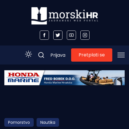
Pretplati se
Prijava
Početna
Morski plus
Morski TV
Obala
Pomorstvo
Nautika
Otoci