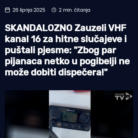
26 lipnja 2025
2 min. čitanja
Turizam i nautika
Pomorstvo
SKANDALOZNO Zauzeli VHF
Ribolov
kanal 16 za hitne slučajeve i
puštali pjesme: "Zbog par
Ekologija
pijanaca netko u pogibelji ne
Tradicija i kultura
može dobiti dispečera!"