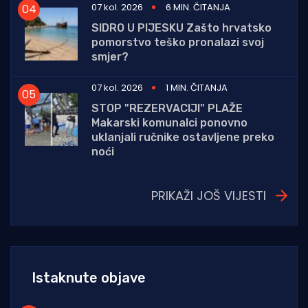
07 kol. 2026
6 MIN. ČITANJA
SIDRO U PIJESKU Zašto hrvatsko
pomorstvo teško pronalazi svoj
smjer?
07 kol. 2026
1 MIN. ČITANJA
STOP "REZERVACIJI" PLAŽE
Makarski komunalci ponovno
uklanjali ručnike ostavljene preko
noći
PRIKAŽI JOŠ VIJESTI
Istaknute objave