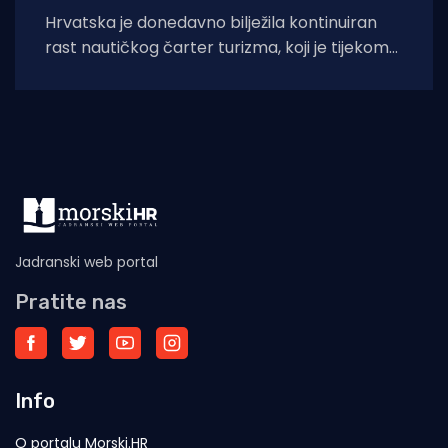
Hrvatska je donedavno bilježila kontinuiran
rast nautičkog čarter turizma, koji je tijekom
2025. godine (siječanj–studeni) prema
podacima Ministarstva pomorstva,
Jadranski web portal
Pratite nas
Info
O portalu Morski.HR