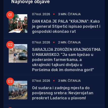
Najnovije objave
07 kol. 2026
3 MIN. ČITANJA
DAN KADA JE PALA "KRAJINA": Kako
je general Stipetić ispisao povijest i
gospodski okončao rat
07 kol. 2026
2 MIN. ČITANJA
SARAJLIJA ZGROŽEN KRAJNOSTIMA
U MAKARSKOJ: "Ja sam bježao u
poderanim farmerkama, a
ukrajinski tajkuni divljaju u
Poršeima dok im domovina gori!"
07 kol. 2026
3 MIN. ČITANJA
Od sudara i zadnjeg mjesta do
povijesnog srebra: Nevjerojatan
preokret Lađarica u plavom!