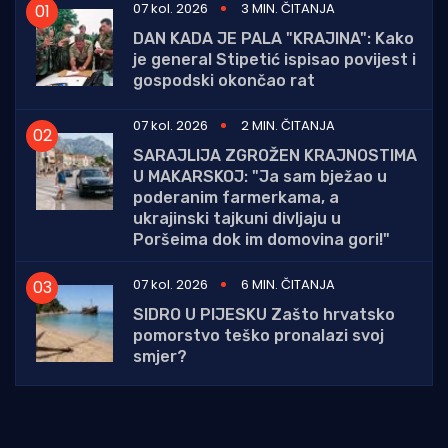
07 kol. 2026
3 MIN. ČITANJA
DAN KADA JE PALA "KRAJINA": Kako
je general Stipetić ispisao povijest i
gospodski okončao rat
07 kol. 2026
2 MIN. ČITANJA
SARAJLIJA ZGROŽEN KRAJNOSTIMA
U MAKARSKOJ: "Ja sam bježao u
poderanim farmerkama, a
ukrajinski tajkuni divljaju u
Poršeima dok im domovina gori!"
07 kol. 2026
6 MIN. ČITANJA
SIDRO U PIJESKU Zašto hrvatsko
pomorstvo teško pronalazi svoj
smjer?