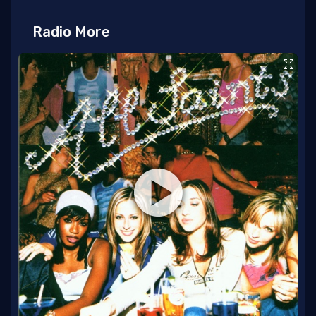
Radio More