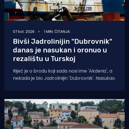
07 kol. 2026
1 MIN. ČITANJA
Bivši Jadrolinijin "Dubrovnik"
danas je nasukan i oronuo u
rezalištu u Turskoj
Riječ je o brodu koji sada nosi ime 'Akdeniz', a
nekada je bio Jadrolinijin 'Dubrovnik'. Nasukao