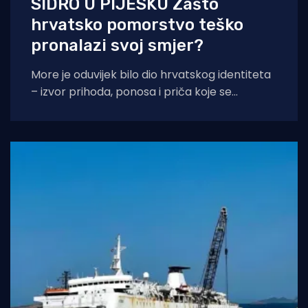
SIDRO U PIJESKU Zašto
hrvatsko pomorstvo teško
pronalazi svoj smjer?
More je oduvijek bilo dio hrvatskog identiteta
– izvor prihoda, ponosa i priča koje se
prenose s koljena na koljeno. No