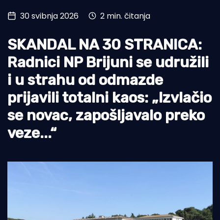
30 svibnja 2026
2 min. čitanja
Turizam i nautika
Pomorstvo
SKANDAL NA 30 STRANICA:
Ribolov
Radnici NP Brijuni se udružili
i u strahu od odmazde
Ekologija
prijavili totalni kaos: „Izvlačio
Tradicija i kultura
se novac, zapošljavalo preko
veze...“