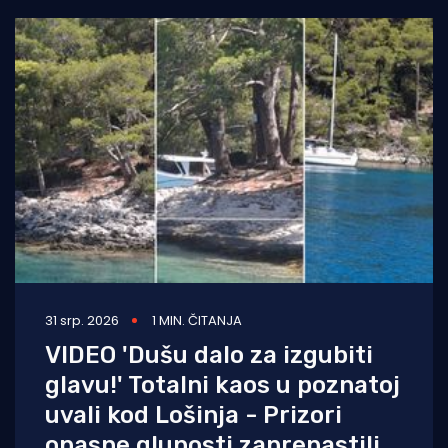
31 srp. 2026
1 MIN. ČITANJA
VIDEO 'Dušu dalo za izgubiti
glavu!' Totalni kaos u poznatoj
uvali kod Lošinja - Prizori
opasne gluposti zaprepastili