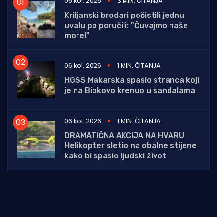
06 kol. 2026
3 MIN. ČITANJA
Kriljanski brodari počistili jednu
uvalu pa poručili: "Čuvajmo naše
more!"
06 kol. 2026
1 MIN. ČITANJA
HGSS Makarska spasio stranca koji
je na Biokovo krenuo u sandalama
06 kol. 2026
1 MIN. ČITANJA
DRAMATIČNA AKCIJA NA HVARU
Helikopter sletio na obalne stijene
kako bi spasio ljudski život