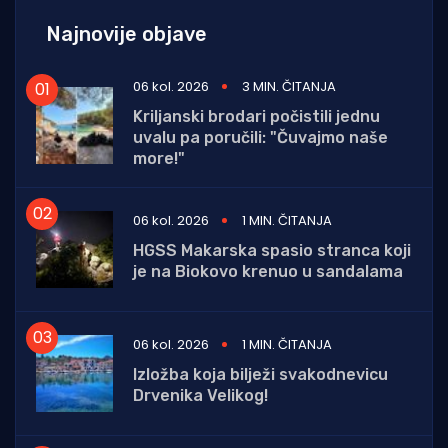
Najnovije objave
06 kol. 2026
3 MIN. ČITANJA
Kriljanski brodari počistili jednu
uvalu pa poručili: "Čuvajmo naše
more!"
06 kol. 2026
1 MIN. ČITANJA
HGSS Makarska spasio stranca koji
je na Biokovo krenuo u sandalama
06 kol. 2026
1 MIN. ČITANJA
Izložba koja bilježi svakodnevicu
Drvenika Velikog!