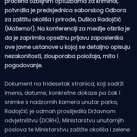
praćena ozbiljnim optužbama za kriminal,
potvrdila je predsjednica saborskog Odbora
za zaštitu okoliša i prirode, Dušica Radojčić
(Možemo!). Na konferenciji za medije otkrila je
da je zaprimila opsežnu prijavu zaposlenika
ove javne ustanove u kojoj se detaljno opisuju
nezakonitosti, zlouporaba položaja, mito i
pogodovanje.
Dokument na tridesetak stranica, koji sadrži
imena, datume, konkretne dokaze pa čak i
snimke s nadzornih kamera unutar parka,
Radojčić je odmah proslijedila Državnom
odvjetništvu (DORH), Ministarstvu unutarnjih
poslova te Ministarstvu zaštite okoliša i zelene