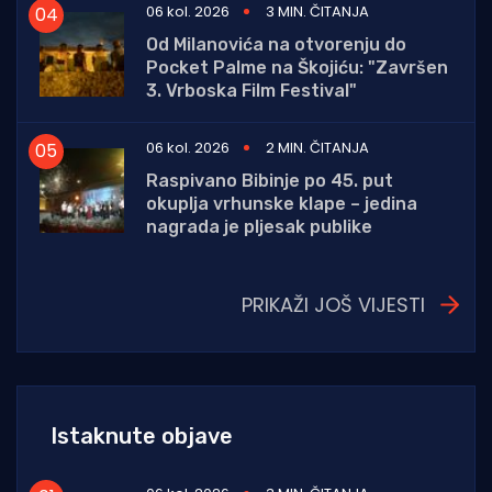
06 kol. 2026
3 MIN. ČITANJA
Od Milanovića na otvorenju do
Pocket Palme na Škojiću: "Završen
3. Vrboska Film Festival"
06 kol. 2026
2 MIN. ČITANJA
Raspivano Bibinje po 45. put
okuplja vrhunske klape – jedina
nagrada je pljesak publike
PRIKAŽI JOŠ VIJESTI
Istaknute objave