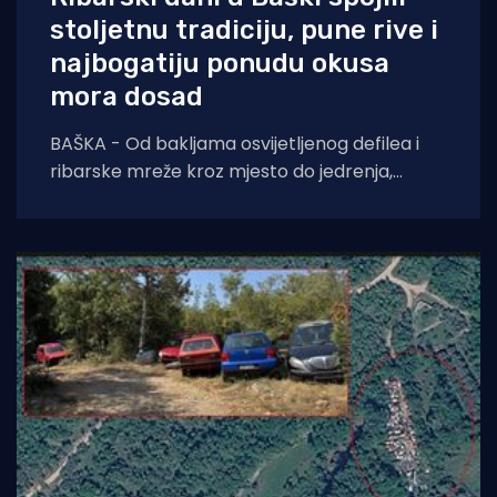
stoljetnu tradiciju, pune rive i
najbogatiju ponudu okusa
mora dosad
BAŠKA - Od bakljama osvijetljenog defilea i
ribarske mreže kroz mjesto do jedrenja,
dječjih radionica, umjetnosti i koncerata,
trodnevna manifestacija još