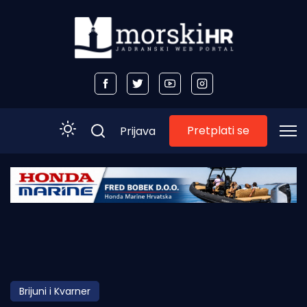
Pretplati se
Prijava
Početna
Morski plus
Morski TV
Obala
Brijuni i Kvarner
Otoci