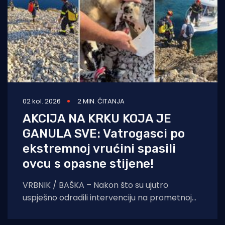
02 kol. 2026
2 MIN. ČITANJA
AKCIJA NA KRKU KOJA JE
GANULA SVE: Vatrogasci po
ekstremnoj vrućini spasili
ovcu s opasne stijene!
VRBNIK / BAŠKA – Nakon što su ujutro
uspješno odradili intervenciju na prometnoj
nesreći prema krčkoj zračnoj luci, vatrogasci
dežurne smjene nisu