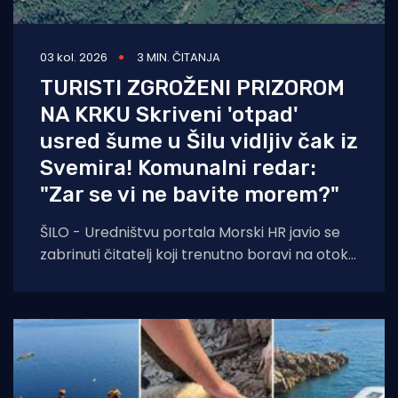
03 kol. 2026
3 MIN. ČITANJA
TURISTI ZGROŽENI PRIZOROM
NA KRKU Skriveni 'otpad'
usred šume u Šilu vidljiv čak iz
Svemira! Komunalni redar:
"Zar se vi ne bavite morem?"
ŠILO - Uredništvu portala Morski HR javio se
zabrinuti čitatelj koji trenutno boravi na otoku
Krku. Njegovo pismo, u kojem upozorava