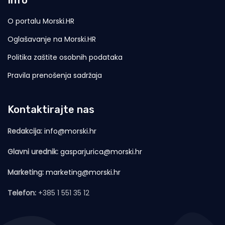
Info
O portalu Morski.HR
Oglašavanje na Morski.HR
Politika zaštite osobnih podataka
Pravila prenošenja sadržaja
Kontaktirajte nas
Redakcija:
info@morski.hr
Glavni urednik:
gasparjurica@morski.hr
Marketing:
marketing@morski.hr
Telefon:
+385 1 551 35 12