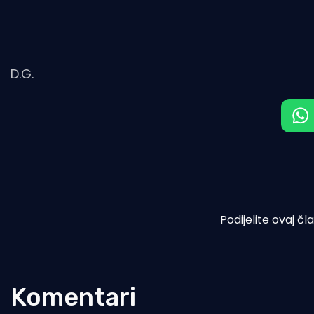
D.G.
Podijelite ovaj čl
Komentari