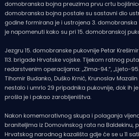
domobranska bojna preuzima prvu crtu bojišnice u
domobranska bojna postale su sastavni dio ustro
godine formirana je i ustrojena 3. domobranska 
je napomenuti kako su pri 15. domobranskoj pukov
Jezgru 15. domobranske pukovnije Petar Krešimir IV.
113. brigade Hrvatske vojske. Tijekom ratnog put
redarstvenim operacijama: „Zima-94.“, „Ljeto-95.“,
Tihomir Budanko, Duško Krnić, Krunoslav Mazalin 
nestalo i umrlo 29 pripadnika pukovnije, dok ih je
prošla je i pakao zarobljeništva.
Nakon komemorativnog skupa i polaganja vijen
braniteljima iz Domovinskog rata na Baldekinu
Hrvatskog narodnog kazališta gdje će se u 11 sat