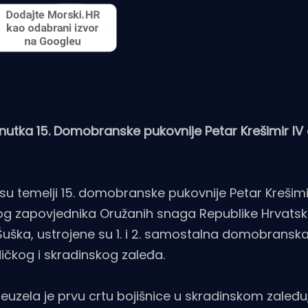
osnutka 15. Domobranske pukovnije Petar Krešimir IV
 su temelji 15. domobranske pukovnije Petar Krešimir
og zapovjednika Oružanih snaga Republike Hrvatske
uška, ustrojene su 1. i 2. samostalna domobransk
dičkog i skradinskog zaleđa.
uzela je prvu crtu bojišnice u skradinskom zaleđu,