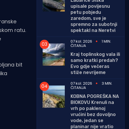
Lađarice Siska
upisale povijesnu
petu pobjedu
zaredom, sve je
branske
spremno za subotnji
nskom ratu.
spektakl na Neretvi
e
07 kol. 2026
1 MIN.
ČITANJA
Kraj toplinskog vala ili
samo kratki predah?
ljana bit
Evo gdje večeras
stiže nevrijeme
ika
07 kol. 2026
3 MIN.
ČITANJA
KOBNA POGREŠKA NA
BIOKOVU Krenuli na
vrh po paklenoj
vrućini bez dovoljno
vode, jedan se
planinar nije vratio