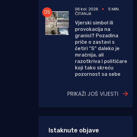
06 kol. 2026
5 MIN.
ČITANJA
Vjerski simbol ili
provokacija na
granici? Pozadina
priče o zastavi s
četiri "S" daleko je
mračnija, ali
razotkriva i političare
koji tako skreću
pozornost sa sebe
PRIKAŽI JOŠ VIJESTI
Istaknute objave