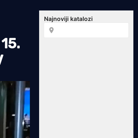
 15.
V