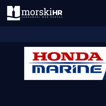
Početna
Morski plus
Morski TV
Obala
Otoci
Turizam i nautika