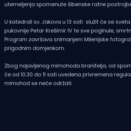
utemeljenja spomenute šibenske ratne postrojbe
U katedrali sv. Jakova u 13 sati služit će se sv
pukovnije Petar Krešimir IV te sve poginule, smrt
Program završava snimanjem Milenijske fotografij
prigodnim domjenkom.
Zbog najavljenog mimohoda branitelja, od spome
će od 10.30 do 11 sati uvedena privremena regula
mimohod se neće održati.