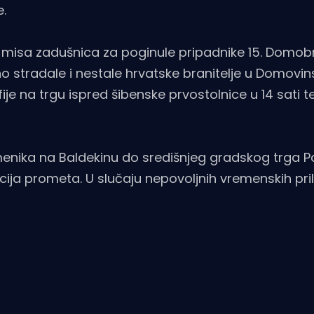
.
eta misa zadušnica za poginule pripadnike 15. Domo
no stradale i nestale hrvatske branitelje u Domovi
e na trgu ispred šibenske prvostolnice u 14 sati t
nika na Baldekinu do središnjeg gradskog trga Po
cija prometa. U slučaju nepovoljnih vremenskih pril