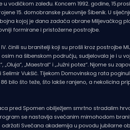
 vodičkom zaleđu. Koncem 1992. godine, 15.prosinca
jene 15. domobranske pukovnije Šibenik. U siječnju
bojna kojoj je dana zadaća obrane Miljevačkog pla
niji formirane i pristožerne postrojbe.
 činili su branitelji koji su prošli kroz postrojbe M
a osim na šibenskom području, sudjelovala je i u vo
 „Oluja“, „Maestral“ i „Južni potez“. Njome su zapov
i Selimir Vukšić. Tijekom Domovinskog rata poginulo
 86 bilo što teže, što lakše ranjeno, a nekolicina pr
aca pred Spomen obilježjem smrtno stradalim hrv
, program se nastavlja svečanim mimohodom branit
i održati Svečana akademija u povodu jubilarne ob