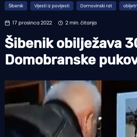
Šibenik
Vijesti iz povijesti
Domovinski rat
obljet
Pomorstvo
Ribolov
17 prosinca 2022
2 min. čitanja
Ekologija
Šibenik obilježava 3
Tradicija i kultura
Domobranske pukovn