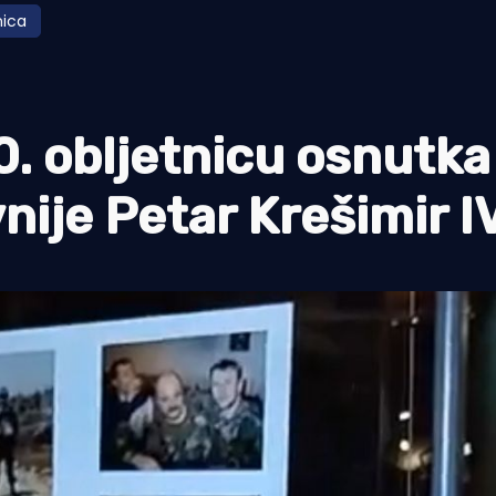
nica
0. obljetnicu osnutka
ije Petar Krešimir I