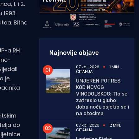
, 1. i 2.
 1993.
toa. Bitno
UP-a RH i
Najnovije objave
jno-
07 kol. 2026
1 MIN.
ijedali
ČITANJA
 je,
UMJEREN POTRES
ipadnika
KOD NOVOG
VINODOLSKOG: Tlo se
zatreslo u gluho
doba noći, osjetio se i
na otocima
atskim
elja do
07 kol. 2026
2 MIN.
ČITANJA
ljetnice