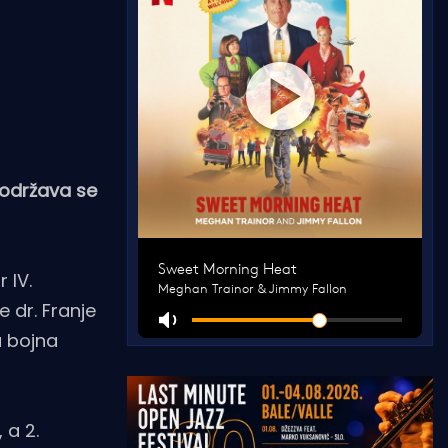
 održava se
 IV.
 dr. Franje
a bojna
 a 2.