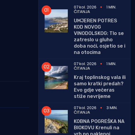
07 kol. 2026
1 MIN.
ČITANJA
UMJEREN POTRES
KOD NOVOG
VINODOLSKOG: Tlo se
zatreslo u gluho
doba noći, osjetio se i
na otocima
07 kol. 2026
1 MIN.
ČITANJA
Kraj toplinskog vala ili
samo kratki predah?
Evo gdje večeras
stiže nevrijeme
07 kol. 2026
3 MIN.
ČITANJA
KOBNA POGREŠKA NA
BIOKOVU Krenuli na
vrh po paklenoj