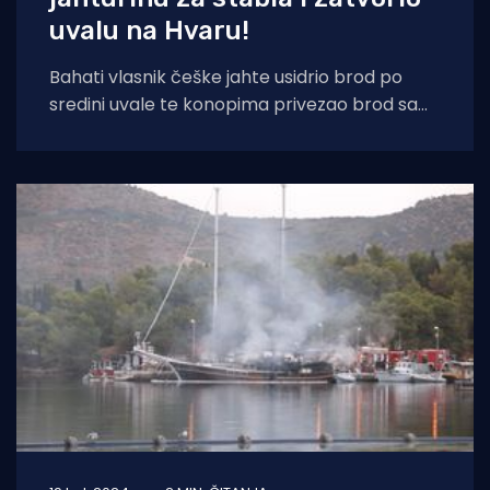
uvalu na Hvaru!
Bahati vlasnik češke jahte usidrio brod po
sredini uvale te konopima privezao brod sa
ljeve i desne strane za borova