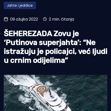
Jahte i jedrilice
Turizam i nautika
Pomorstvo
09 ožujka 2022
2 min. čitanja
Ribolov
ŠEHEREZADA Zovu je
Ekologija
‘Putinova superjahta’: “Ne
Tradicija i kultura
istražuju je policajci, već ljudi
u crnim odijelima”