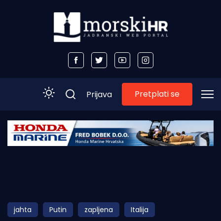
Pretplati se
Prijava
Početna
Morski plus
Morski TV
Obala
jahta
Putin
zapljena
Italija
Otoci