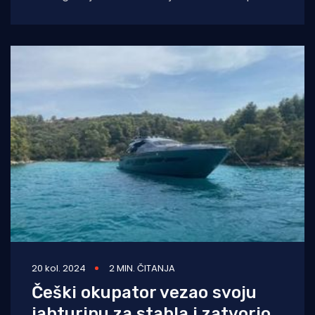
je Hormuškim tjesnacem unatoč
ograničenjima plovidbe. Kyiv Independent
piše kako se
20 kol. 2024
2 MIN. ČITANJA
Češki okupator vezao svoju
jahturinu za stabla i zatvorio