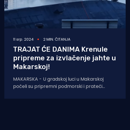
11 srp. 2024
2 MIN. ČITANJA
TRAJAT ĆE DANIMA Krenule
pripreme za izvlačenje jahte u
Makarskoj!
MAKARSKA - U gradskoj luci u Makarskoj
počeli su pripremni podmorski i prateći
radovi za izvlačenje i odvoz iz gradskog porta