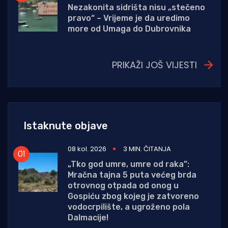
Nezakonita sidrišta nisu „stečeno
pravo“ – Vrijeme je da uredimo
more od Umaga do Dubrovnika
PRIKAŽI JOŠ VIJESTI
Istaknute objave
08 kol. 2026
3 MIN. ČITANJA
„Tko god umre, umre od raka”:
Mračna tajna 5 puta većeg brda
otrovnog otpada od onog u
Gospiću zbog kojeg je zatvoreno
vodocrpilište, a ugroženo pola
Dalmacije!