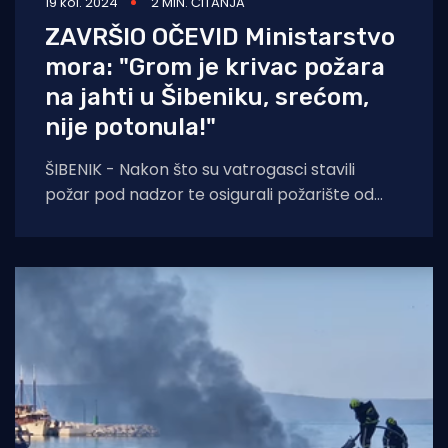
19 kol. 2024
2 MIN. ČITANJA
ZAVRŠIO OČEVID Ministarstvo
mora: "Grom je krivac požara
na jahti u Šibeniku, srećom,
nije potonula!"
ŠIBENIK - Nakon što su vatrogasci stavili
požar pod nadzor te osigurali požarište od
onečišćenja mora i morskog okoliša,
službenici šibenske