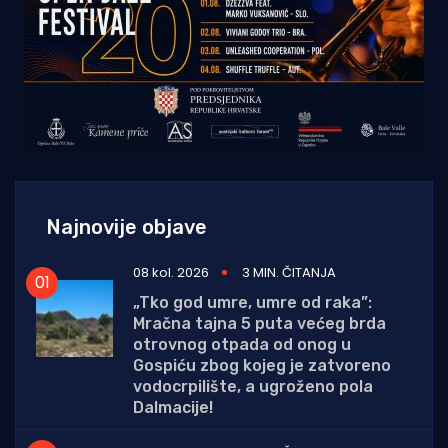
Najnovije objave
08 kol. 2026
3 MIN. ČITANJA
„Tko god umre, umre od raka”:
Mračna tajna 5 puta većeg brda
otrovnog otpada od onog u
Gospiću zbog kojeg je zatvoreno
vodocrpilište, a ugroženo pola
Dalmacije!