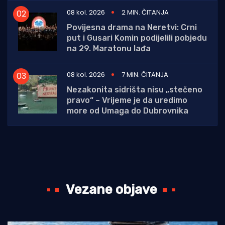
08 kol. 2026
2 MIN. ČITANJA
Povijesna drama na Neretvi: Crni
put i Gusari Komin podijelili pobjedu
na 29. Maratonu lađa
08 kol. 2026
7 MIN. ČITANJA
Nezakonita sidrišta nisu „stečeno
pravo“ – Vrijeme je da uredimo
more od Umaga do Dubrovnika
Vezane objave