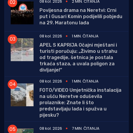
08 kol. 2026
2 MIN. ČITANJA
Povijesna drama na Neretvi: Crni
put i Gusari Komin podijelili pobjedu
na 29. Maratonu lađa
08 kol. 2026
1 MIN. ČITANJA
APEL S KAPRIJA Očajni mještani i
turisti poručuju: „Živimo u strahu
od tragedije, šetnica je postala
trkaća staza, a uvala poligon za
divljanje!“
08 kol. 2026
1 MIN. ČITANJA
FOTO/VIDEO Umjetnička instalacija
na ušću Neretve oduševila
prolaznike: Znate li što
predstavljaju lađa i spužva u
pijesku?
08 kol. 2026
7 MIN. ČITANJA