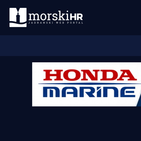
Početna
Morski plus
Morski TV
Obala
Otoci
Turizam i nautika