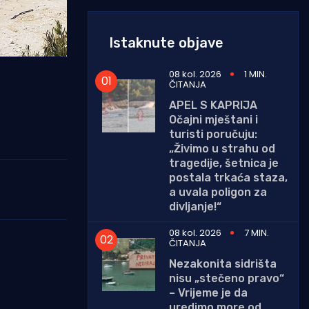
Istaknute objave
08 kol. 2026
1 MIN.
ČITANJA
APEL S KAPRIJA
Očajni mještani i
turisti poručuju:
„Živimo u strahu od
tragedije, šetnica je
postala trkaća staza,
a uvala poligon za
divljanje!“
08 kol. 2026
7 MIN.
ČITANJA
Nezakonita sidrišta
nisu „stečeno pravo“
– Vrijeme je da
uredimo more od