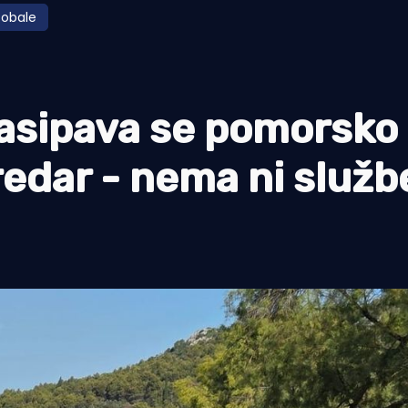
 obale
sipava se pomorsko
redar - nema ni služb