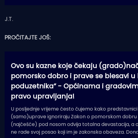
J.T.
PROČITAJTE JOŠ:
Ovo su kazne koje čekaju (grado)nače
pomorsko dobro i prave se blesavi u 
poduzetnika” - Općinama i gradovim
pravo upravljanja!
U posljednje vrijeme često čujemo kako predstavnici 
(samo)uprave ignoriraju Zakon o pomorskom dobru i
(najčešće) pod nosom odvija totalna devastacija, a o
ne rade svoj posao koji im je zakonska obaveza. Dono