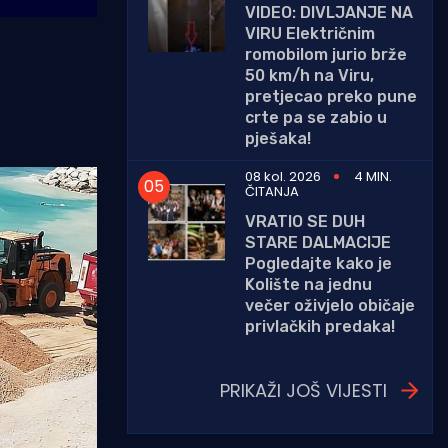
VIDEO: DIVLJANJE NA
VIRU Električnim
romobilom jurio brže
50 km/h na Viru,
pretjecao preko pune
crte pa se zabio u
pješaka!
08 kol. 2026
4 MIN.
ČITANJA
VRATIO SE DUH
STARE DALMACIJE
Pogledajte kako je
Kolište na jednu
večer oživjelo običaje
privlačkih predaka!
PRIKAŽI JOŠ VIJESTI