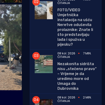
ČITANJA
FOTO/VIDEO
Umjetnička
instalacija na ušću
Neretve oduševila
prolaznike: Znate li
što predstavljaju
lađa i spužva u
pijesku?
08 kol. 2026
7 MIN.
ČITANJA
Nezakonita sidrišta
nisu „stečeno pravo“
– Vrijeme je da
uredimo more od
Umaga do
Dubrovnika
08 kol. 2026
2 MIN.
ČITANJA