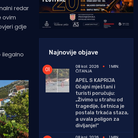
nalni redar
e ovim
vjeri gdje
Najnovije objave
 ilegalno
08 kol. 2026
1 MIN.
ČITANJA
APEL S KAPRIJA
Očajni mještani i
turisti poručuju:
„Živimo u strahu od
tragedije, šetnica je
postala trkaća staza,
a uvala poligon za
divljanje!“
08 kol. 2026
1 MIN.