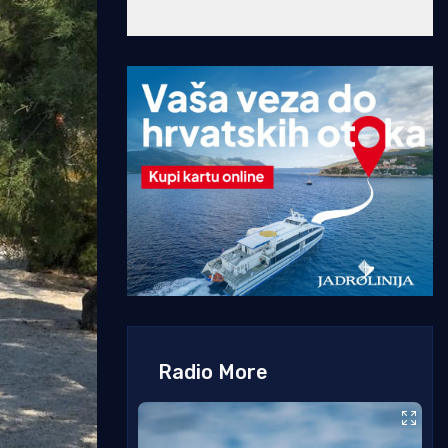
Radio More