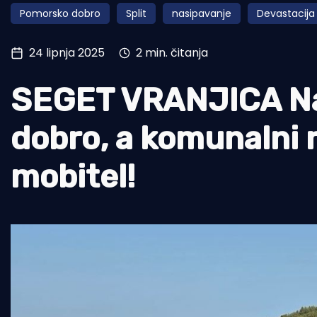
Pomorsko dobro
Split
nasipavanje
Devastacija
Pomorstvo
Ribolov
24 lipnja 2025
2 min. čitanja
Ekologija
SEGET VRANJICA Na
Tradicija i kultura
dobro, a komunalni 
mobitel!