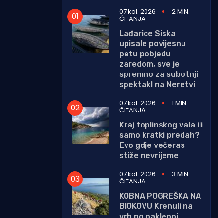
07 kol. 2026
2 MIN.
ČITANJA
Lađarice Siska
upisale povijesnu
petu pobjedu
zaredom, sve je
spremno za subotnji
spektakl na Neretvi
07 kol. 2026
1 MIN.
ČITANJA
Kraj toplinskog vala ili
samo kratki predah?
Evo gdje večeras
stiže nevrijeme
07 kol. 2026
3 MIN.
ČITANJA
KOBNA POGREŠKA NA
BIOKOVU Krenuli na
vrh po paklenoj