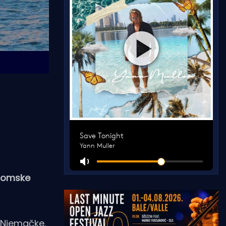
dromske
, Njemačke,