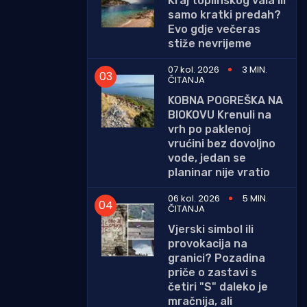
Kraj toplinskog vala ili
samo kratki predah?
Evo gdje večeras
stiže nevrijeme
07 kol. 2026
3 MIN.
ČITANJA
KOBNA POGREŠKA NA
BIOKOVU Krenuli na
vrh po paklenoj
vrućini bez dovoljno
vode, jedan se
planinar nije vratio
06 kol. 2026
5 MIN.
ČITANJA
Vjerski simbol ili
provokacija na
granici? Pozadina
priče o zastavi s
četiri "S" daleko je
mračnija, ali