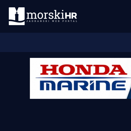
Početna
Morski plus
Morski TV
Obala
Otoci
Turizam i nautika