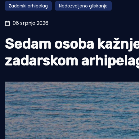
Zadarski arhipelag
Nedozvoljeno glisiranje
Pomorstvo
Ribolov
06 srpnja 2026
Ekologija
Sedam osoba kažnjen
Tradicija i kultura
zadarskom arhipela