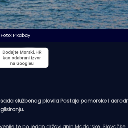
Foto: Pixabay
posada službenog plovila Postaje pomorske i aero
lisiranju.
venije te po jedan državljanin Mađarske, Slovačke