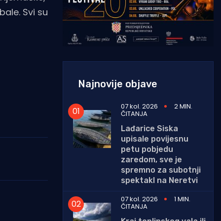
bale. Svi su
Najnovije objave
07 kol. 2026
2 MIN.
ČITANJA
Lađarice Siska
upisale povijesnu
petu pobjedu
zaredom, sve je
spremno za subotnji
spektakl na Neretvi
07 kol. 2026
1 MIN.
ČITANJA