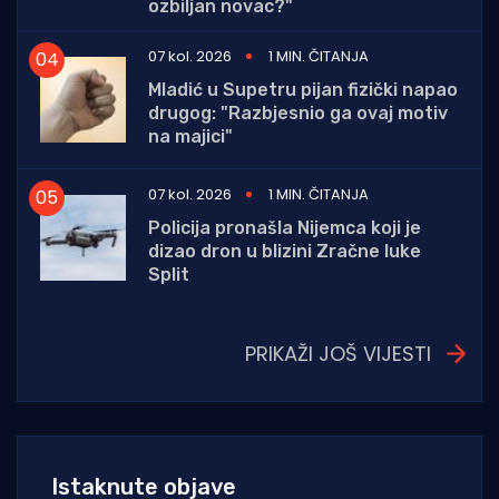
ozbiljan novac?"
07 kol. 2026
1 MIN. ČITANJA
Mladić u Supetru pijan fizički napao
drugog: "Razbjesnio ga ovaj motiv
na majici"
07 kol. 2026
1 MIN. ČITANJA
Policija pronašla Nijemca koji je
dizao dron u blizini Zračne luke
Split
PRIKAŽI JOŠ VIJESTI
Istaknute objave