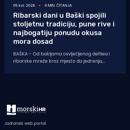
05 kol. 2026
6 MIN. ČITANJA
Ribarski dani u Baški spojili
stoljetnu tradiciju, pune rive i
najbogatiju ponudu okusa
mora dosad
BAŠKA - Od bakljama osvijetljenog defilea i
ribarske mreže kroz mjesto do jedrenja,
dječjih radionica, umjetnosti i koncerata,
trodnevna manifestacija još
Jadranski web portal