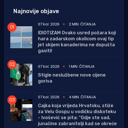
Najnovije objave
07 kol. 2026
2 MIN. ČITANJA
IDIOTIZAM Ovako usred požara koji
hara zadarskom okolicom ovaj tip
jet skijem kanaderima ne dopušta
gasiti!
07 kol. 2026
1 MIN. ČITANJA
Stigle neslužbene nove cijene
goriva
07 kol. 2026
4 MIN. ČITANJA
Cajka koja vrijeđa Hrvatsku, stiže
za Velu Gospu u vodičku diskoteku
- Ivošević se pita: "Gdje ste sad,
junačine zabranitelji kad se okreće