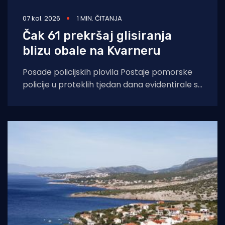
07 kol. 2026
1 MIN. ČITANJA
Čak 61 prekršaj glisiranja
blizu obale na Kvarneru
Posade policijskih plovila Postaje pomorske
policije u proteklih tjedan dana evidentirale su
61 prekršaj nedozvoljenog glisiranja, odnosno
glisiranja na udaljenosti