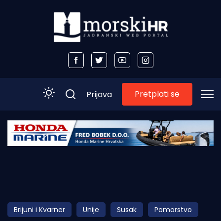
Pretplati se
Prijava
Početna
Morski plus
Morski TV
Obala
Brijuni i Kvarner
Unije
Susak
Pomorstvo
Otoci