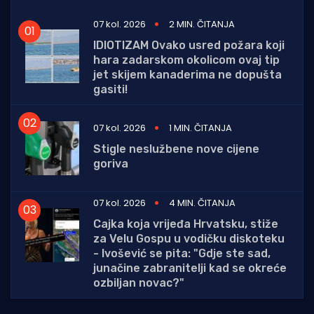
07 kol. 2026
2 MIN. ČITANJA
IDIOTIZAM Ovako usred požara koji
hara zadarskom okolicom ovaj tip
jet skijem kanaderima ne dopušta
gasiti!
07 kol. 2026
1 MIN. ČITANJA
Stigle neslužbene nove cijene
goriva
07 kol. 2026
4 MIN. ČITANJA
Cajka koja vrijeđa Hrvatsku, stiže
za Velu Gospu u vodičku diskoteku
- Ivošević se pita: "Gdje ste sad,
junačine zabranitelji kad se okreće
ozbiljan novac?"