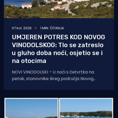
07 kol. 2026
1 MIN. ČITANJA
UMJEREN POTRES KOD NOVOG
VINODOLSKOG: Tlo se zatreslo
u gluho doba noći, osjetio se i
na otocima
NOVI VINODOLSKI – U noći s četvrtka na
petak, stanovnike šireg područja Novog
Vinodolskog i okolice uznemirio je umjeren
potres. Prema