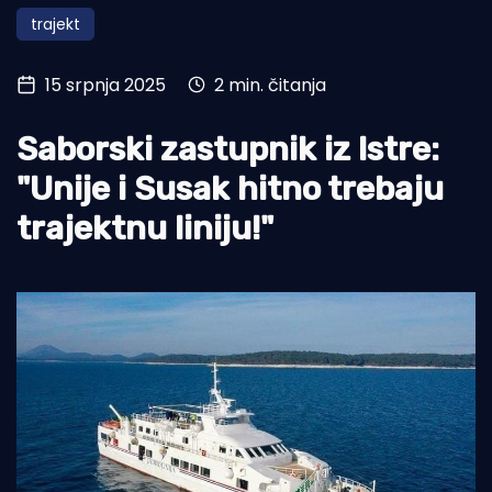
trajekt
Turizam i nautika
Pomorstvo
15 srpnja 2025
2 min. čitanja
Ribolov
Saborski zastupnik iz Istre:
Ekologija
"Unije i Susak hitno trebaju
Tradicija i kultura
trajektnu liniju!"