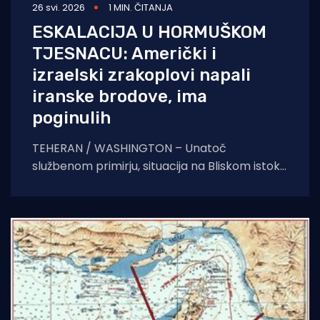
26 svi. 2026
1 MIN. ČITANJA
ESKALACIJA U HORMUŠKOM
TJESNACU: Američki i
izraelski zrakoplovi napali
iranske brodove, ima
poginulih
TEHERAN / WASHINGTON – Unatoč
službenom primirju, situacija na Bliskom istoku
ponovno se opasno usijava. Američki i
izraelski vojni zrakoplovi izveli su