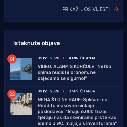
PRIKAŽI JOŠ VIJESTI
Istaknute objave
09 kol. 2026
4 MIN. ČITANJA
VIDEO: ALARM S KORČULE "Netko
snima nudiste dronom, ne
osjećamo se sigurno!"
09 kol. 2026
3 MIN. ČITANJA
NEMA ŠTO NE RADE: Splićani na
Redditu masovno cinkaju
poslodavce: "Imaju 6.000 tužbi,
tjeraju nas da skeniramo prste kad
idemo u WC, muljaju s inventurama"