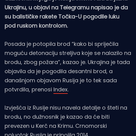
Ukrajinu, u objavi na Telegramu napisao je da
su balističke rakete Točka-U pogodile luku
pod ruskom kontrolom.
Posada je potopila brod “kako bi spriječila
moguću detonaciju streljiva koje se nalazilo na
brodu, zbog požara”, kazao je. Ukrajina je tada
objavila da je pogodila desantni brod, a
današnjom objavom Rusija je to tek sada
potvrdila, prenosi
Index
.
Izvješća iz Rusije nisu navela detalje o šteti na
brodu, no dužnosnik je kazao da će biti
prevezen u Kerč na Krimu. Crnomorski
poluotok Rusija je pripojila 2014.