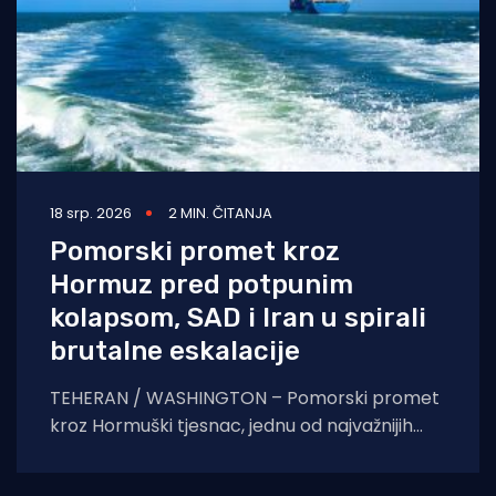
18 srp. 2026
2 MIN. ČITANJA
Pomorski promet kroz
Hormuz pred potpunim
kolapsom, SAD i Iran u spirali
brutalne eskalacije
TEHERAN / WASHINGTON – Pomorski promet
kroz Hormuški tjesnac, jednu od najvažnijih
svjetskih arterija za tranzit nafte, gotovo je
potpuno obustavljen nakon