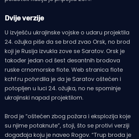
Dvije verzije
U izvješću ukrajinske vojske o udaru projektila
24. ožujka piše da se brod zvao Orsk, no brod
koji je Rusija izvukla zove se Saratov. Orsk je
također jedan od šest desantnih brodova
ruske crnomorske flote. Web stranica flote
kchf.ru potvrdila je da je Saratov oštećen i
potopljen u luci 24. ožujka, no ne spominje
ukrajinski napad projektilom.
Brod je “oštećen zbog požara i eksplozija koje
su njime potaknute”, stoji, što se protivi verziji
događaja koju je naveo Rogov. “Trup broda je