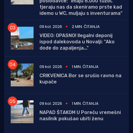
poslodavce: "Imaju 6.000 tužbi,
tjeraju nas da skeniramo prste kad
idemo u WC, muljaju s inventurama"
09 kol. 2026
2 MIN. ČITANJA
VIDEO: OPASNO! Ilegalni deponij
ispod dalekovoda u Novalji: "Ako
dođe do zapaljenja..."
09 kol. 2026
1 MIN. ČITANJA
CRIKVENICA Bor se srušio ravno na
kupače
09 kol. 2026
1 MIN. ČITANJA
NAPAD ŠTAKOM U Poreču vremešni
nasilnik pokušao ubiti ženu