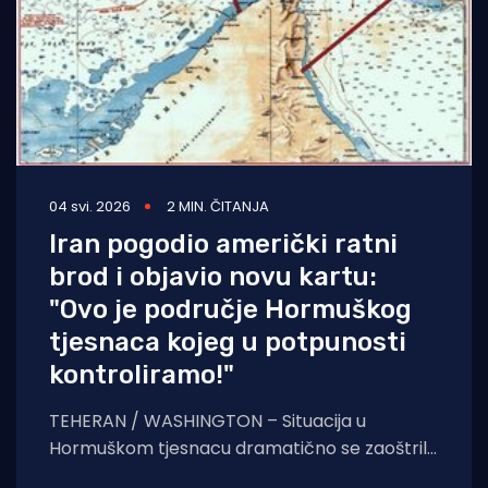
04 svi. 2026
2 MIN. ČITANJA
Iran pogodio američki ratni
brod i objavio novu kartu:
"Ovo je područje Hormuškog
tjesnaca kojeg u potpunosti
kontroliramo!"
TEHERAN / WASHINGTON – Situacija u
Hormuškom tjesnacu dramatično se zaoštrila
nakon što su iranski državni mediji izvijestili o