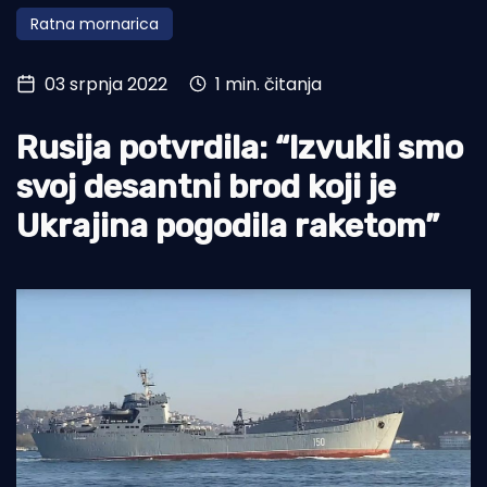
Ratna mornarica
Turizam i nautika
Pomorstvo
03 srpnja 2022
1 min. čitanja
Ribolov
Rusija potvrdila: “Izvukli smo
Ekologija
svoj desantni brod koji je
Tradicija i kultura
Ukrajina pogodila raketom”