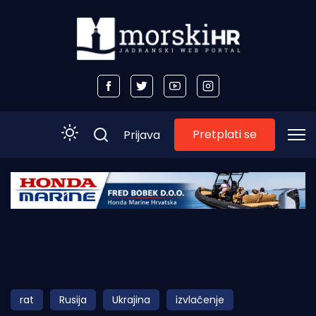
Pretplati se
Prijava
Početna
Morski plus
Morski TV
Obala
rat
Rusija
Ukrajina
izvlačenje
Otoci