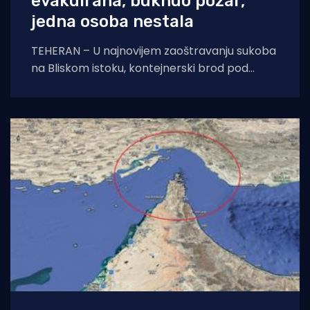
evakuirana, buknuo požar,
jedna osoba nestala
TEHERAN – U najnovijem zaoštravanju sukoba
na Bliskom istoku, kontejnerski brod pod
ciparskom zastavom pogođen je iranskim
projektilom u strateški ključnom