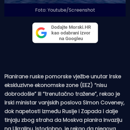
Foto: Youtube/Screenshot
Planirane ruske pomorske vježbe unutar Irske
ekskluzivne ekonomske zone (EEZ) “nisu
dobrodošle” ili “trenutačno tražene”, rekao je
irski ministar vanjskih poslova Simon Coveney,
dok napetosti između Rusije i Zapada i dalje
tinjaju zbog straha da Moskva planira invaziju
na Ukrajinu. Istodobno, je rekao da njegova