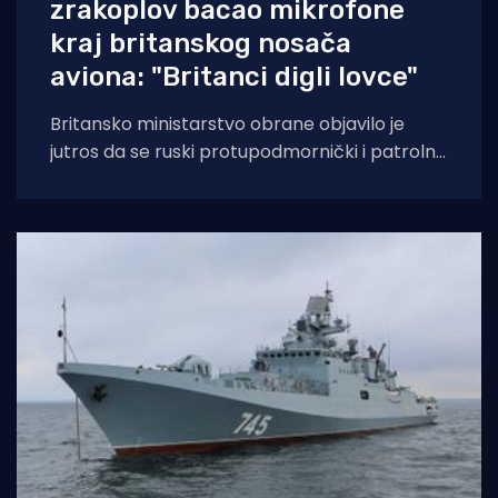
zrakoplov bacao mikrofone
kraj britanskog nosača
aviona: "Britanci digli lovce"
Britansko ministarstvo obrane objavilo je
jutros da se ruski protupodmornički i patrolni
zrakoplov Tu-142 "Bear F" potkraj