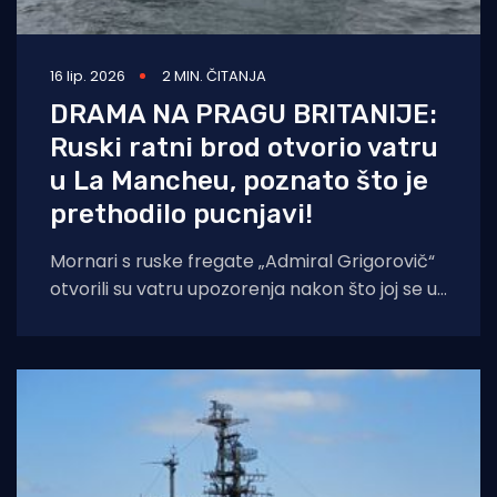
16 lip. 2026
2 MIN. ČITANJA
DRAMA NA PRAGU BRITANIJE:
Ruski ratni brod otvorio vatru
u La Mancheu, poznato što je
prethodilo pucnjavi!
Mornari s ruske fregate „Admiral Grigorovič“
otvorili su vatru upozorenja nakon što joj se u
međunarodnim vodama približilo civilno
plovilo.