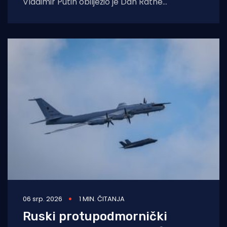
Vladimir Putin obilježio je Dan Ratne
mornarice u znatno skromnijoj i
neuobičajenijoj atmosferi nego prethodnih
godina.
06 srp. 2026
1 MIN. ČITANJA
Ruski protupodmornički