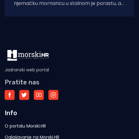
njemačku mornaricu u stalnom je porastu, a
prema istraživanju medijske mreže
CORRECTIV, od početka 2025.
Jadranski web portal
Pratite nas
Info
O portalu Morski.HR
Oglašavanje na Morski.HR