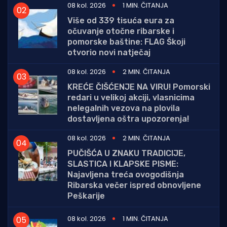
08 kol. 2026
1 MIN. ČITANJA
Više od 339 tisuća eura za
očuvanje otočne ribarske i
pomorske baštine: FLAG Škoji
otvorio novi natječaj
08 kol. 2026
2 MIN. ČITANJA
KREĆE ČIŠĆENJE NA VIRU! Pomorski
redari u velikoj akciji, vlasnicima
nelegalnih vezova na plovila
dostavljena oštra upozorenja!
08 kol. 2026
2 MIN. ČITANJA
PUČIŠĆA U ZNAKU TRADICIJE,
SLASTICA I KLAPSKE PISME:
Najavljena treća ovogodišnja
Ribarska večer ispred obnovljene
Peškarije
08 kol. 2026
1 MIN. ČITANJA