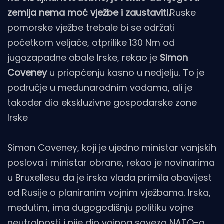
zemlja nema moć vježbe i zaustaviti.
Ruske
pomorske vježbe trebale bi se održati
početkom veljače, otprilike 130 Nm od
jugozapadne obale Irske, rekao je
Simon
Coveney
u priopćenju kasno u nedjelju. To je
područje u međunarodnim vodama, ali je
također dio ekskluzivne gospodarske zone
Irske
Simon Coveney, koji je ujedno ministar vanjskih
poslova i ministar obrane, rekao je novinarima
u Bruxellesu da je irska vlada primila obavijest
od Rusije o planiranim vojnim vježbama. Irska,
međutim, ima dugogodišnju politiku vojne
neutralnosti i nije dio vojnog saveza NATO-a.