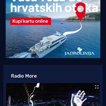
Radio More