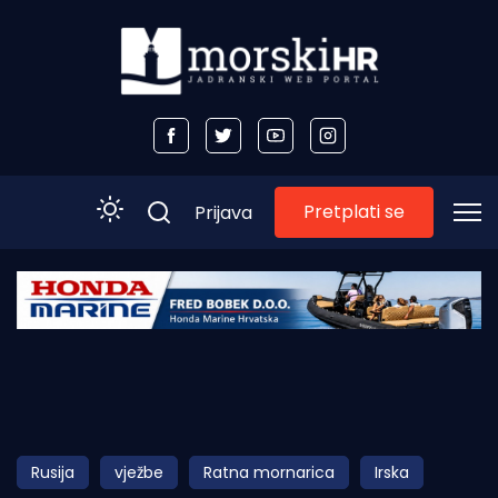
Pretplati se
Prijava
Početna
Morski plus
Morski TV
Obala
Rusija
vježbe
Ratna mornarica
Irska
Otoci