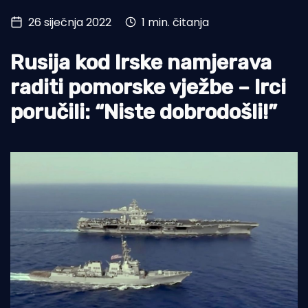
26 siječnja 2022
1 min. čitanja
Turizam i nautika
Pomorstvo
Rusija kod Irske namjerava
Ribolov
raditi pomorske vježbe – Irci
poručili: “Niste dobrodošli!”
Ekologija
Tradicija i kultura