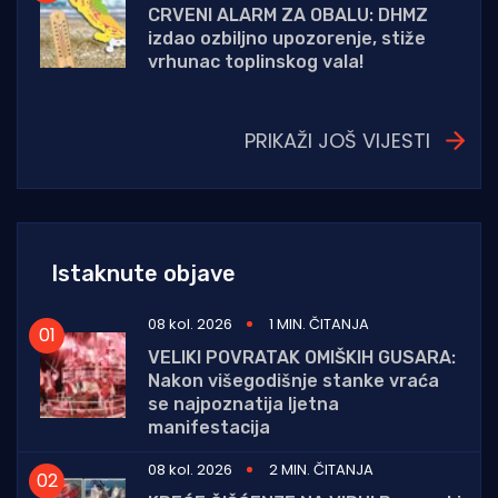
CRVENI ALARM ZA OBALU: DHMZ
izdao ozbiljno upozorenje, stiže
vrhunac toplinskog vala!
PRIKAŽI JOŠ VIJESTI
Istaknute objave
08 kol. 2026
1 MIN. ČITANJA
VELIKI POVRATAK OMIŠKIH GUSARA:
Nakon višegodišnje stanke vraća
se najpoznatija ljetna
manifestacija
08 kol. 2026
2 MIN. ČITANJA