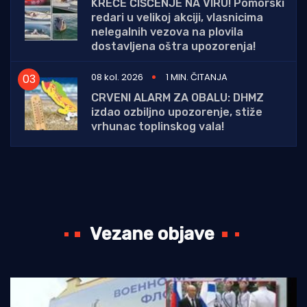
KREĆE ČIŠĆENJE NA VIRU! Pomorski
redari u velikoj akciji, vlasnicima
nelegalnih vezova na plovila
dostavljena oštra upozorenja!
08 kol. 2026
1 MIN. ČITANJA
CRVENI ALARM ZA OBALU: DHMZ
izdao ozbiljno upozorenje, stiže
vrhunac toplinskog vala!
Vezane objave