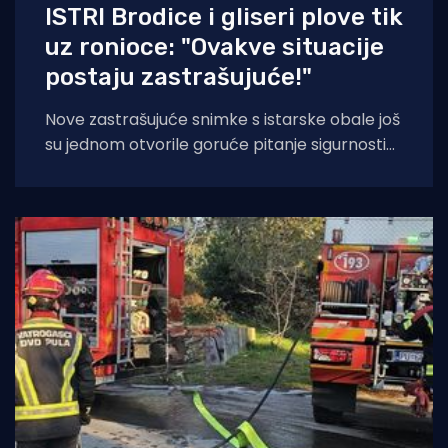
ISTRI Brodice i gliseri plove tik
uz ronioce: "Ovakve situacije
postaju zastrašujuće!"
Nove zastrašujuće snimke s istarske obale još
su jednom otvorile goruće pitanje sigurnosti
na moru tijekom ljetnih mjeseci. Naime, duž