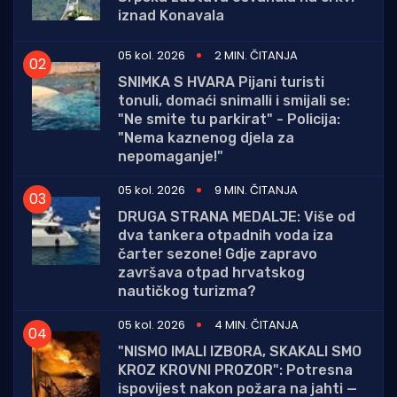
iznad Konavala
05 kol. 2026
2 MIN. ČITANJA
SNIMKA S HVARA Pijani turisti
tonuli, domaći snimalli i smijali se:
"Ne smite tu parkirat" - Policija:
"Nema kaznenog djela za
nepomaganje!"
05 kol. 2026
9 MIN. ČITANJA
DRUGA STRANA MEDALJE: Više od
dva tankera otpadnih voda iza
čarter sezone! Gdje zapravo
završava otpad hrvatskog
nautičkog turizma?
05 kol. 2026
4 MIN. ČITANJA
"NISMO IMALI IZBORA, SKAKALI SMO
KROZ KROVNI PROZOR": Potresna
ispovijest nakon požara na jahti —