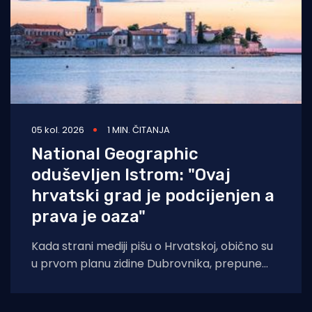
05 kol. 2026
1 MIN. ČITANJA
National Geographic
oduševljen Istrom: "Ovaj
hrvatski grad je podcijenjen a
prava je oaza"
Kada strani mediji pišu o Hrvatskoj, obično su
u prvom planu zidine Dubrovnika, prepune
ulice Splita ili pak party-scena