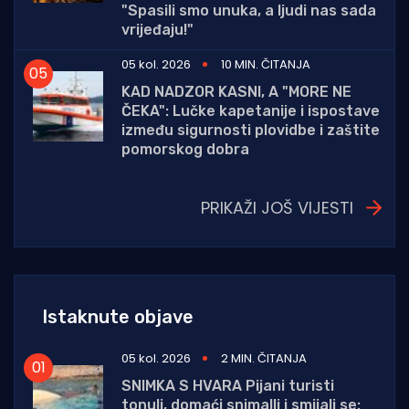
"Spasili smo unuka, a ljudi nas sada
vrijeđaju!"
05 kol. 2026
10 MIN. ČITANJA
KAD NADZOR KASNI, A "MORE NE
ČEKA": Lučke kapetanije i ispostave
između sigurnosti plovidbe i zaštite
pomorskog dobra
PRIKAŽI JOŠ VIJESTI
Istaknute objave
05 kol. 2026
2 MIN. ČITANJA
SNIMKA S HVARA Pijani turisti
tonuli, domaći snimalli i smijali se: