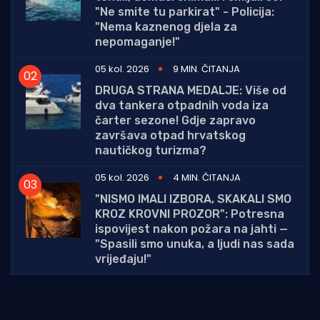
"Ne smite tu parkirat" - Policija:
"Nema kaznenog djela za
nepomaganje!"
05 kol. 2026
9 MIN. ČITANJA
DRUGA STRANA MEDALJE: Više od
dva tankera otpadnih voda iza
čarter sezone! Gdje zapravo
završava otpad hrvatskog
nautičkog turizma?
05 kol. 2026
4 MIN. ČITANJA
"NISMO IMALI IZBORA, SKAKALI SMO
KROZ KROVNI PROZOR": Potresna
ispovijest nakon požara na jahti —
"Spasili smo unuka, a ljudi nas sada
vrijeđaju!"