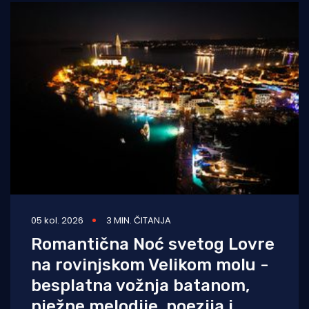
05 kol. 2026
3 MIN. ČITANJA
Romantična Noć svetog Lovre
na rovinjskom Velikom molu -
besplatna vožnja batanom,
nježne melodije, poezija i