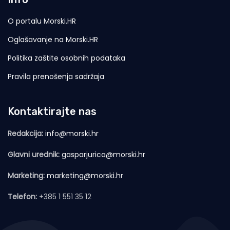
O portalu Morski.HR
Oglašavanje na Morski.HR
Politika zaštite osobnih podataka
Pravila prenošenja sadržaja
Kontaktirajte nas
Redakcija:
info@morski.hr
Glavni urednik:
gasparjurica@morski.hr
Marketing:
marketing@morski.hr
Telefon:
+385 1 551 35 12