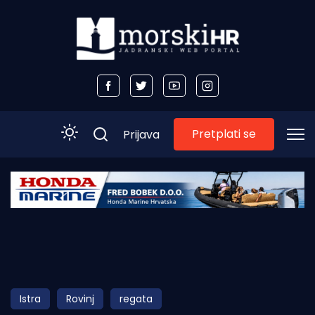
Pretplati se
Prijava
Početna
Morski plus
Morski TV
Obala
Istra
Rovinj
regata
Otoci