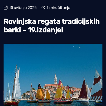
19 svibnja 2025
1 min. čitanja
Turizam i nautika
Pomorstvo
Rovinjska regata tradicijskih
Ribolov
barki - 19.izdanje!
Ekologija
Tradicija i kultura