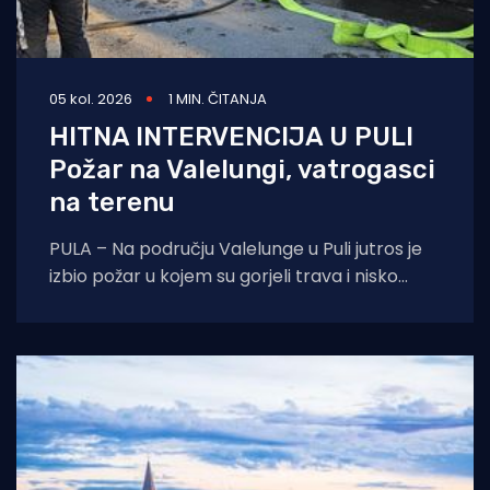
05 kol. 2026
1 MIN. ČITANJA
HITNA INTERVENCIJA U PULI
Požar na Valelungi, vatrogasci
na terenu
PULA – Na području Valelunge u Puli jutros je
izbio požar u kojem su gorjeli trava i nisko
raslinje. Dojava o