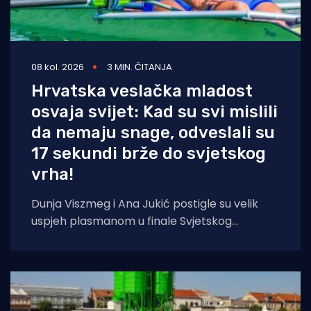
08 kol. 2026
3 MIN. ČITANJA
Hrvatska veslačka mladost
osvaja svijet: Kad su svi mislili
da nemaju snage, odveslali su
17 sekundi brže do svjetskog
vrha!
Dunja Viszmeg i Ana Jukić postigle su velik
uspjeh plasmanom u finale Svjetskog
prvenstva, ali u finalu nisu odlučile biti