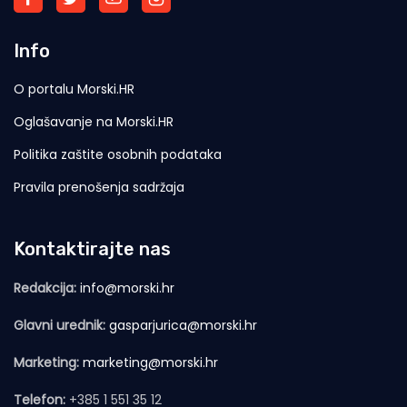
Info
O portalu Morski.HR
Oglašavanje na Morski.HR
Politika zaštite osobnih podataka
Pravila prenošenja sadržaja
Kontaktirajte nas
Redakcija:
info@morski.hr
Glavni urednik:
gasparjurica@morski.hr
Marketing:
marketing@morski.hr
Telefon:
+385 1 551 35 12