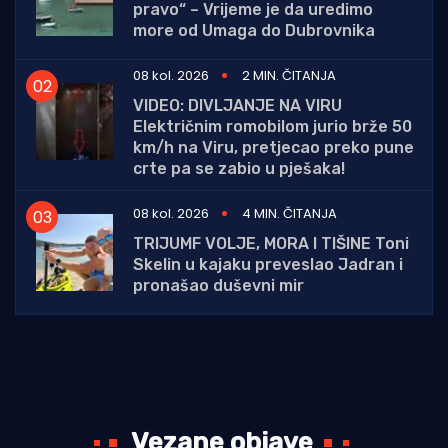
pravo“ – Vrijeme je da uredimo
more od Umaga do Dubrovnika
08 kol. 2026
2 MIN. ČITANJA
VIDEO: DIVLJANJE NA VIRU
Električnim romobilom jurio brže 50
km/h na Viru, pretjecao preko pune
crte pa se zabio u pješaka!
08 kol. 2026
4 MIN. ČITANJA
TRIJUMF VOLJE, MORA I TIŠINE Toni
Skelin u kajaku preveslao Jadran i
pronašao duševni mir
Vezane objave