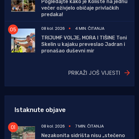
Pogledajte kako je Kolište na jednu
večer oživjelo običaje privlačkih
predaka!
08 kol. 2026
4 MIN. ČITANJA
TRIJUMF VOLJE, MORA I TIŠINE Toni
Skelin u kajaku preveslao Jadran i
pronašao duševni mir
PRIKAŽI JOŠ VIJESTI
Istaknute objave
08 kol. 2026
7 MIN. ČITANJA
Nezakonita sidrišta nisu „stečeno