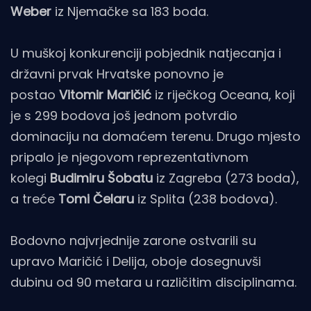
Weber
iz Njemačke sa 183 boda.
U muškoj konkurenciji pobjednik natjecanja i
državni prvak Hrvatske ponovno je
postao
Vitomir Maričić
iz riječkog Oceana, koji
je s 299 bodova još jednom potvrdio
dominaciju na domaćem terenu. Drugo mjesto
pripalo je njegovom reprezentativnom
kolegi
Budimiru Šobatu
iz Zagreba (273 boda),
a treće
Tomi Čelaru
iz Splita (238 bodova).
Bodovno najvrjednije zarone ostvarili su
upravo Maričić i Delija, oboje dosegnuvši
dubinu od 90 metara u različitim disciplinama.