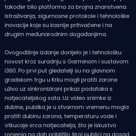
također bilo platforma za brojna znanstvena
istraživanja, sigurnosne protokole i tehnološke
inovacije koje su kasnije prihvaćene i na
drugim međunarodnim događanjima.
Ovogodišnje izdanje donijelo je i tehnološku
novost kroz suradnju s Garminom i sustavom
i360. Po prvi put gledatelji su na glavnom
gradskom trgu u Krku mogli pratiti zarone
uživo uz sinkronizirani prikaz podataka s
natjecateljskog sata. Uz video snimke iz
dubine, publika je u stvarnom vremenu mogla
pratiti dubinu zarona, temperaturu vode i
otkucaje srca natjecatelja, što je iskustvo
ronjenja na dah približilo široj publici na dosad