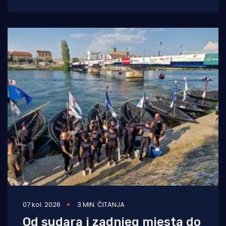
spektakla. U borbi za prestižni Štit kneza
Domagoja, snage će
07 kol. 2026
3 MIN. ČITANJA
Od sudara i zadnjeg mjesta do