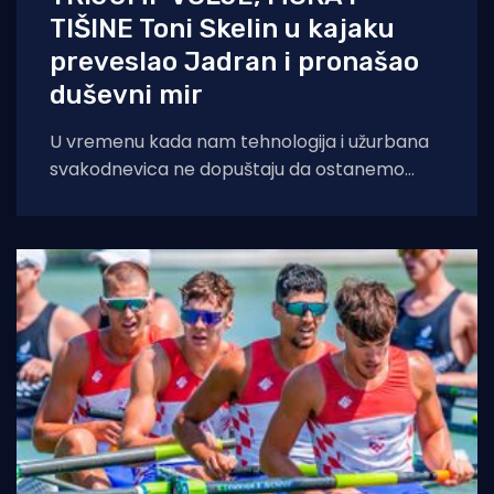
TIŠINE Toni Skelin u kajaku
preveslao Jadran i pronašao
duševni mir
U vremenu kada nam tehnologija i užurbana
svakodnevica ne dopuštaju da ostanemo
sami sa svojim mislima, šibenski profesor
tjelesne i