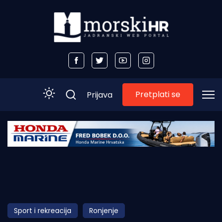
Pretplati se
Prijava
Početna
Morski plus
Morski TV
Obala
Sport i rekreacija
Ronjenje
Otoci