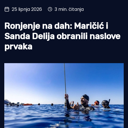
25 lipnja 2026
3 min. čitanja
Turizam i nautika
Pomorstvo
Ronjenje na dah: Maričić i
Ribolov
Sanda Delija obranili naslove
prvaka
Ekologija
Tradicija i kultura