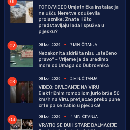
FOTO/VIDEO Umjetnička instalacija
na ušću Neretve oduševila
prolaznike: Znate li što
predstavljaju lađa i spužva u
pijesku?
08 kol. 2026
7 MIN. ČITANJA
Nezakonita sidrišta nisu „stečeno
pravo“ – Vrijeme je da uredimo
more od Umaga do Dubrovnika
08 kol. 2026
2 MIN. ČITANJA
VIDEO: DIVLJANJE NA VIRU
Električnim romobilom jurio brže 50
km/h na Viru, pretjecao preko pune
crte pa se zabio u pješaka!
08 kol. 2026
4 MIN. ČITANJA
VRATIO SE DUH STARE DALMACIJE