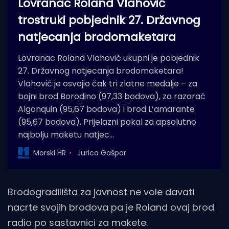
Lovranac Roland Vlahović
trostruki pobjednik 27. Državnog
natjecanja brodomaketara
Lovranac Roland Vlahović ukupni je pobjednik
27. Državnog natjecanja brodomaketara!
Vlahović je osvojio čak tri zlatne medalje – za
bojni brod Borodino (97,33 bodova), za razarač
Algonquin (95,67 bodova) i brod L’amarante
(95,67 bodova). Prijelazni pokal za apsolutno
najbolju maketu natjec…
Morski HR
Jurica Gašpar
Brodogradilišta za javnost ne vole davati
nacrte svojih brodova pa je Roland ovaj brod
radio po sastavnici za makete.