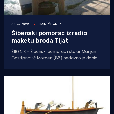
03 svi. 2025
1 MIN. ČITANJA
Šibenski pomorac izradio
maketu broda Tijat
ŠIBENIK - Šibenski pomorac i stolar Marijan
Gostijanović Morgen (86) nedavno je dobio
jedan od najdražih zadataka u životu - izraditi
maketu