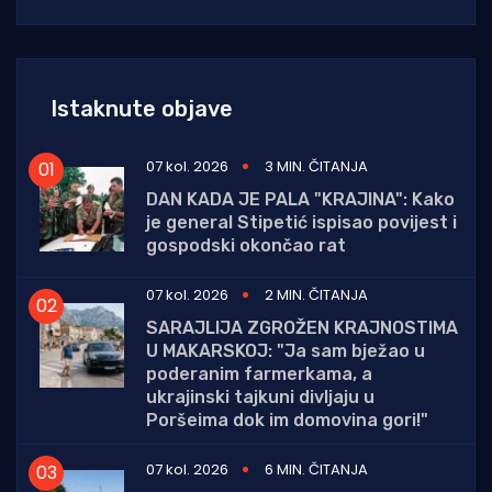
Istaknute objave
07 kol. 2026
3 MIN. ČITANJA
DAN KADA JE PALA "KRAJINA": Kako
je general Stipetić ispisao povijest i
gospodski okončao rat
07 kol. 2026
2 MIN. ČITANJA
SARAJLIJA ZGROŽEN KRAJNOSTIMA
U MAKARSKOJ: "Ja sam bježao u
poderanim farmerkama, a
ukrajinski tajkuni divljaju u
Poršeima dok im domovina gori!"
07 kol. 2026
6 MIN. ČITANJA