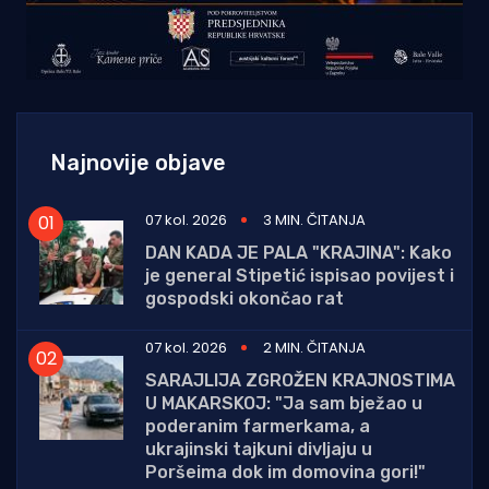
Najnovije objave
07 kol. 2026
3 MIN. ČITANJA
DAN KADA JE PALA "KRAJINA": Kako
je general Stipetić ispisao povijest i
gospodski okončao rat
07 kol. 2026
2 MIN. ČITANJA
SARAJLIJA ZGROŽEN KRAJNOSTIMA
U MAKARSKOJ: "Ja sam bježao u
poderanim farmerkama, a
ukrajinski tajkuni divljaju u
Poršeima dok im domovina gori!"