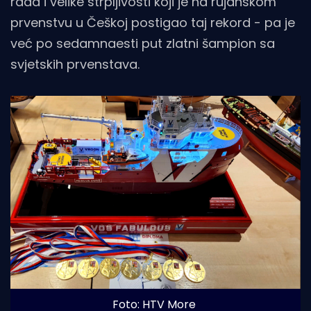
rada i velike strpljivosti koji je na rujanskom
prvenstvu u Češkoj postigao taj rekord - pa je
već po sedamnaesti put zlatni šampion sa
svjetskih prvenstava.
Foto: HTV More