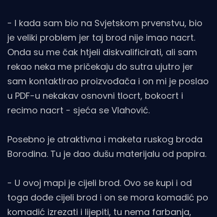
- I kada sam bio na Svjetskom prvenstvu, bio
je veliki problem jer taj brod nije imao nacrt.
Onda su me čak htjeli diskvalificirati, ali sam
rekao neka me pričekaju do sutra ujutro jer
sam kontaktirao proizvođača i on mi je poslao
u PDF-u nekakav osnovni tlocrt, bokocrt i
recimo nacrt - sjeća se Vlahović.
Posebno je atraktivna i maketa ruskog broda
Borodina. Tu je dao dušu materijalu od papira.
- U ovoj mapi je cijeli brod. Ovo se kupi i od
toga dođe cijeli brod i on se mora komadić po
komadić izrezati i lijepiti, tu nema farbanja,