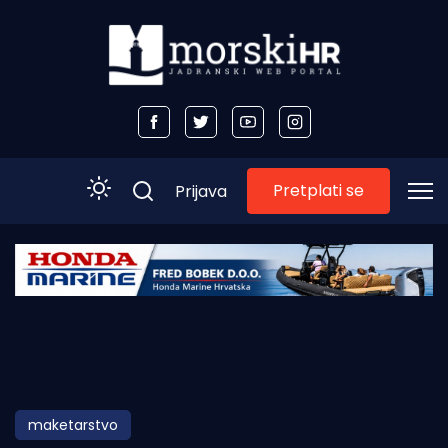
Pretplati se
Prijava
Početna
Morski plus
Morski TV
Obala
maketarstvo
Otoci