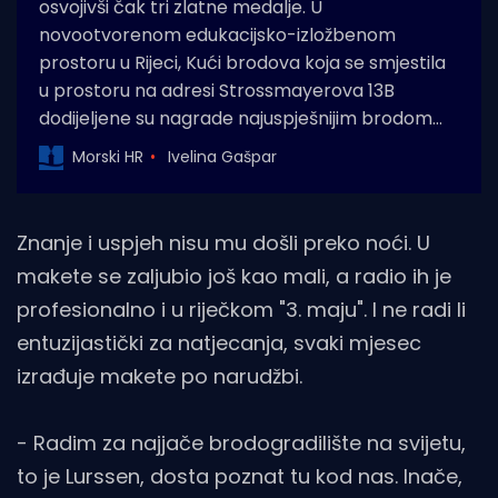
osvojivši čak tri zlatne medalje. U
novootvorenom edukacijsko-izložbenom
prostoru u Rijeci, Kući brodova koja se smjestila
u prostoru na adresi Strossmayerova 13B
dodijeljene su nagrade najuspješnijim brodom…
Morski HR
Ivelina Gašpar
Znanje i uspjeh nisu mu došli preko noći. U
makete se zaljubio još kao mali, a radio ih je
profesionalno i u riječkom "3. maju". I ne radi li
entuzijastički za natjecanja, svaki mjesec
izrađuje makete po narudžbi.
- Radim za najjače brodogradilište na svijetu,
to je Lurssen, dosta poznat tu kod nas. Inače,