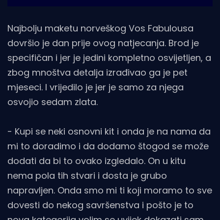
Najbolju maketu norveškog Vos Fabulousa
dovršio je dan prije ovog natjecanja. Brod je
specifičan i jer je jedini kompletno osvijetljen, a
zbog mnoštva detalja izrađivao ga je pet
mjeseci. I vrijedilo je jer je samo za njega
osvojio sedam zlata.
- Kupi se neki osnovni kit i onda je na nama da
mi to doradimo i da dodamo štogod se može
dodati da bi to ovako izgledalo. On u kitu
nema pola tih stvari i dosta je grubo
napravljen. Onda smo mi ti koji moramo to sve
dovesti do nekog savršenstva i pošto je to
nova kategorija volim se uvijek dokazati sam