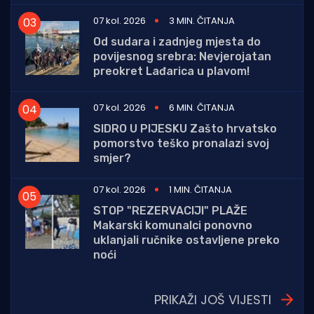
07 kol. 2026
3 MIN. ČITANJA
Od sudara i zadnjeg mjesta do
povijesnog srebra: Nevjerojatan
preokret Lađarica u plavom!
07 kol. 2026
6 MIN. ČITANJA
SIDRO U PIJESKU Zašto hrvatsko
pomorstvo teško pronalazi svoj
smjer?
07 kol. 2026
1 MIN. ČITANJA
STOP "REZERVACIJI" PLAŽE
Makarski komunalci ponovno
uklanjali ručnike ostavljene preko
noći
PRIKAŽI JOŠ VIJESTI