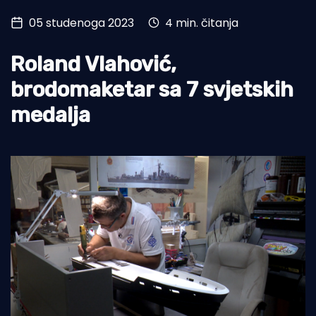
05 studenoga 2023
4 min. čitanja
Turizam i nautika
Pomorstvo
Roland Vlahović,
Ribolov
brodomaketar sa 7 svjetskih
medalja
Ekologija
Tradicija i kultura