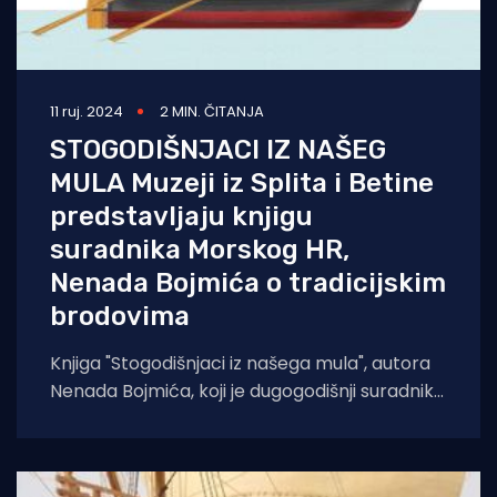
11 ruj. 2024
2 MIN. ČITANJA
STOGODIŠNJACI IZ NAŠEG
MULA Muzeji iz Splita i Betine
predstavljaju knjigu
suradnika Morskog HR,
Nenada Bojmića o tradicijskim
brodovima
Knjiga "Stogodišnjaci iz našega mula", autora
Nenada Bojmića, koji je dugogodišnji suradnik
portala Morski HR, donosi kolorirane crteže