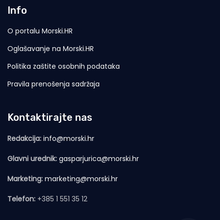
Info
O portalu Morski.HR
Oglašavanje na Morski.HR
Politika zaštite osobnih podataka
Pravila prenošenja sadržaja
Kontaktirajte nas
Redakcija:
info@morski.hr
Glavni urednik:
gasparjurica@morski.hr
Marketing:
marketing@morski.hr
Telefon:
+385 1 551 35 12