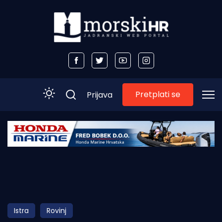
Pretplati se
Prijava
Početna
Morski plus
Morski TV
Obala
Istra
Rovinj
Otoci