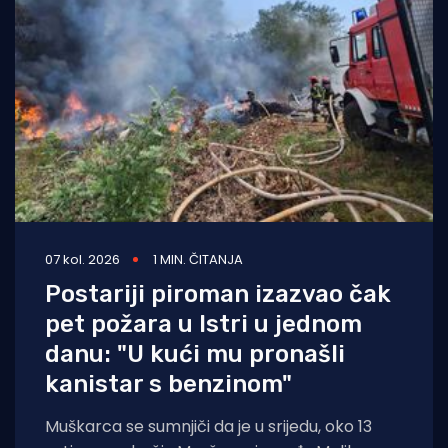
07 kol. 2026
1 MIN. ČITANJA
Postariji piroman izazvao čak
pet požara u Istri u jednom
danu: "U kući mu pronašli
kanistar s benzinom"
Muškarca se sumnjiči da je u srijedu, oko 13