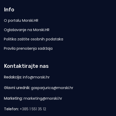
Info
O portalu Morski.HR
Oglašavanje na Morski.HR
Politika zaštite osobnih podataka
Pravila prenošenja sadržaja
Kontaktirajte nas
Redakcija:
info@morski.hr
Glavni urednik:
gasparjurica@morski.hr
Marketing:
marketing@morski.hr
Telefon:
+385 1 551 35 12