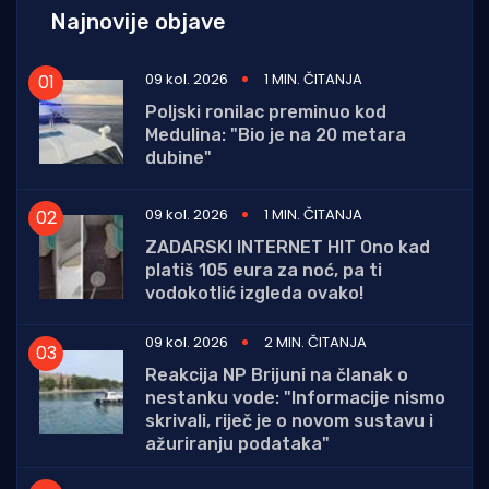
Najnovije objave
09 kol. 2026
1 MIN. ČITANJA
Poljski ronilac preminuo kod
Medulina: "Bio je na 20 metara
dubine"
09 kol. 2026
1 MIN. ČITANJA
ZADARSKI INTERNET HIT Ono kad
platiš 105 eura za noć, pa ti
vodokotlić izgleda ovako!
09 kol. 2026
2 MIN. ČITANJA
Reakcija NP Brijuni na članak o
nestanku vode: "Informacije nismo
skrivali, riječ je o novom sustavu i
ažuriranju podataka"