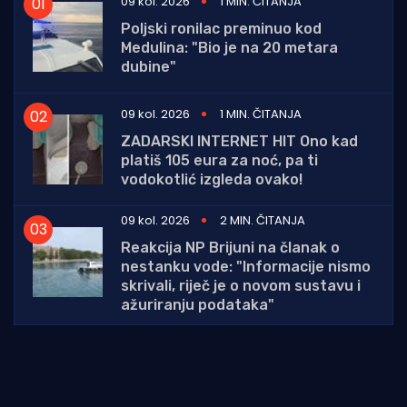
09 kol. 2026
1 MIN. ČITANJA
Poljski ronilac preminuo kod
Medulina: "Bio je na 20 metara
dubine"
09 kol. 2026
1 MIN. ČITANJA
ZADARSKI INTERNET HIT Ono kad
platiš 105 eura za noć, pa ti
vodokotlić izgleda ovako!
09 kol. 2026
2 MIN. ČITANJA
Reakcija NP Brijuni na članak o
nestanku vode: "Informacije nismo
skrivali, riječ je o novom sustavu i
ažuriranju podataka"