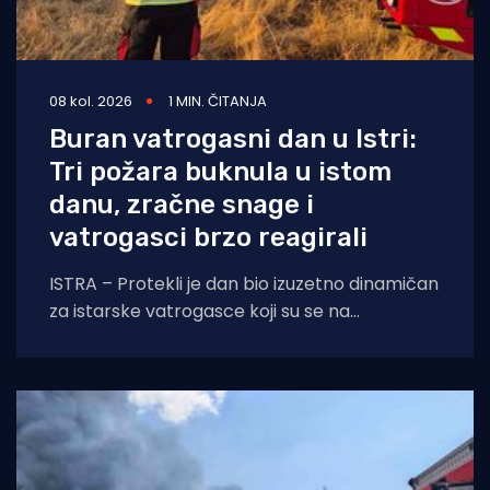
08 kol. 2026
1 MIN. ČITANJA
Buran vatrogasni dan u Istri:
Tri požara buknula u istom
danu, zračne snage i
vatrogasci brzo reagirali
ISTRA – Protekli je dan bio izuzetno dinamičan
za istarske vatrogasce koji su se na
otvorenom prostoru borili s tri požara,