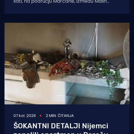
sati, na području Marčane, između Malih
Vareški i Krnice, izazvao požar
07 kol. 2026
2 MIN. ČITANJA
ŠOKANTNI DETALJI Nijemci