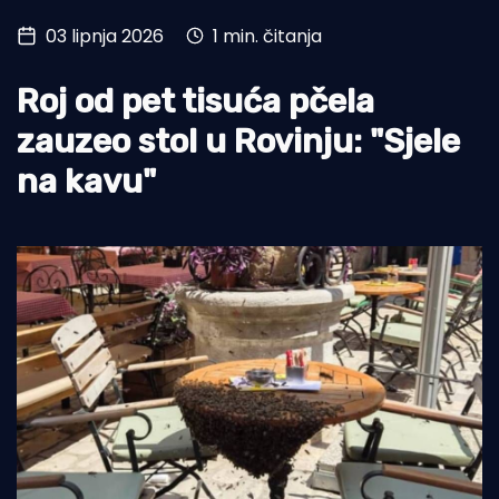
03 lipnja 2026
1 min. čitanja
Turizam i nautika
Pomorstvo
Roj od pet tisuća pčela
Ribolov
zauzeo stol u Rovinju: "Sjele
na kavu"
Ekologija
Tradicija i kultura