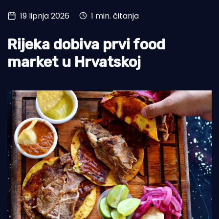
19 lipnja 2026
1 min. čitanja
Turizam i nautika
Pomorstvo
Rijeka dobiva prvi food
Ribolov
market u Hrvatskoj
Ekologija
Tradicija i kultura