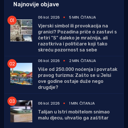
Najnovije objave
06 kol. 2026
5 MIN. ČITANJA
Vjerski simbol ili provokacija na
granici? Pozadina priče o zastavi s
četiri "S" daleko je mračnija, ali
razotkriva i političare koji tako
skreću pozornost sa sebe
06 kol. 2026
2 MIN. ČITANJA
Više od 250.000 noćenja i povratak
pravog turizma: Zašto se u Jelsi
ove godine ostaje duže nego
drugdje?
06 kol. 2026
1 MIN. ČITANJA
Talijan u Istri mobitelom snimao
malu djecu, uhvatio ga zaštitar