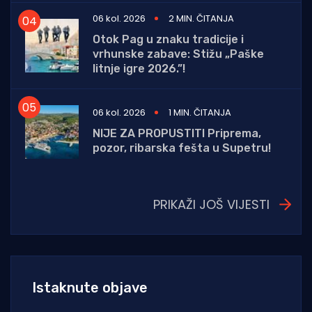
06 kol. 2026
2 MIN. ČITANJA
Otok Pag u znaku tradicije i
vrhunske zabave: Stižu „Paške
litnje igre 2026.”!
06 kol. 2026
1 MIN. ČITANJA
NIJE ZA PROPUSTITI Priprema,
pozor, ribarska fešta u Supetru!
PRIKAŽI JOŠ VIJESTI
Istaknute objave