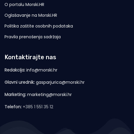
O portalu Morski.HR
Oglašavanje na Morski.HR
Politika zaštite osobnih podataka
Pravila prenošenja sadržaja
Kontaktirajte nas
Redakcija:
info@morski.hr
Glavni urednik:
gasparjurica@morski.hr
Marketing:
marketing@morski.hr
Telefon:
+385 1 551 35 12