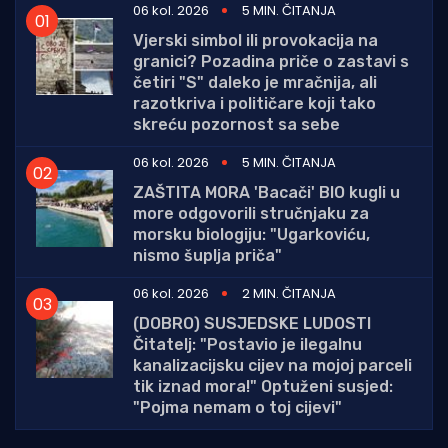
06 kol. 2026
5 MIN. ČITANJA
Vjerski simbol ili provokacija na
granici? Pozadina priče o zastavi s
četiri "S" daleko je mračnija, ali
razotkriva i političare koji tako
skreću pozornost sa sebe
06 kol. 2026
5 MIN. ČITANJA
ZAŠTITA MORA 'Bacači' BIO kugli u
more odgovorili stručnjaku za
morsku biologiju: "Ugarkoviću,
nismo šuplja priča"
06 kol. 2026
2 MIN. ČITANJA
(DOBRO) SUSJEDSKE LUDOSTI
Čitatelj: "Postavio je ilegalnu
kanalizacijsku cijev na mojoj parceli
tik iznad mora!" Optuženi susjed:
"Pojma nemam o toj cijevi"