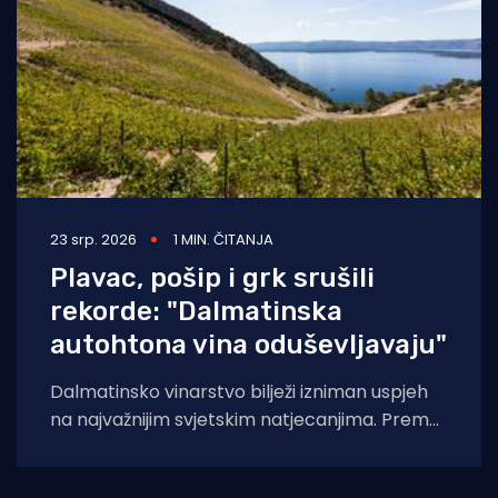
23 srp. 2026
1 MIN. ČITANJA
Plavac, pošip i grk srušili
rekorde: "Dalmatinska
autohtona vina oduševljavaju"
Dalmatinsko vinarstvo bilježi izniman uspjeh
na najvažnijim svjetskim natjecanjima. Prema
analizi Udruženja Vino Dalmacije, koja
obuhvaća rezultate Decanter World Wine