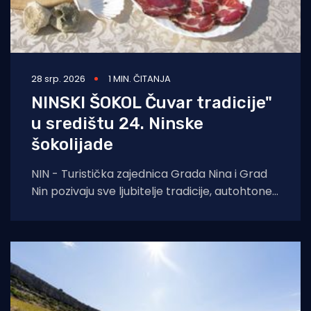
28 srp. 2026
1 MIN. ČITANJA
NINSKI ŠOKOL Čuvar tradicije"
u središtu 24. Ninske
šokolijade
NIN - Turistička zajednica Grada Nina i Grad
Nin pozivaju sve ljubitelje tradicije, autohtone
gastronomije i dalmatinske baštine na 24.
Ninsku