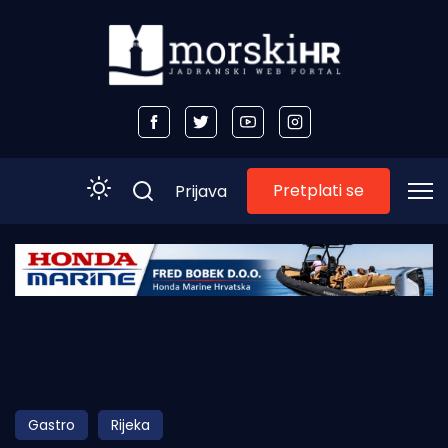
Pretplati se
Prijava
Početna
Morski plus
Morski TV
Obala
Gastro
Rijeka
Otoci