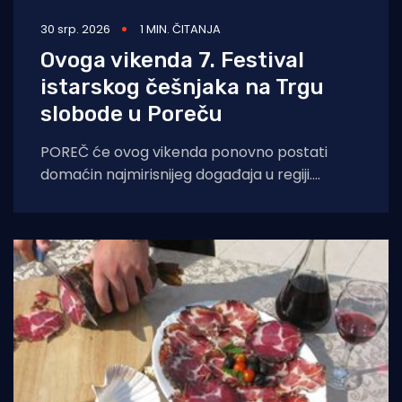
30 srp. 2026
1 MIN. ČITANJA
Ovoga vikenda 7. Festival
istarskog češnjaka na Trgu
slobode u Poreču
POREČ će ovog vikenda ponovno postati
domaćin najmirisnijeg događaja u regiji.
Sedmo izdanje Festivala istarskog češnjaka
(Festival dell'Aglio