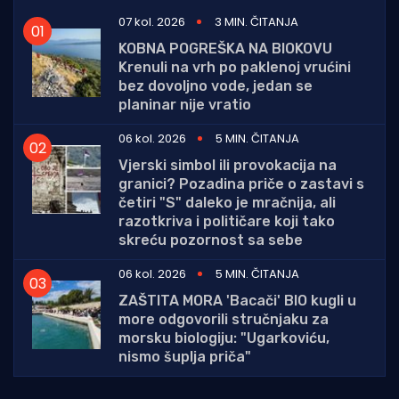
07 kol. 2026
3 MIN. ČITANJA
KOBNA POGREŠKA NA BIOKOVU
Krenuli na vrh po paklenoj vrućini
bez dovoljno vode, jedan se
planinar nije vratio
06 kol. 2026
5 MIN. ČITANJA
Vjerski simbol ili provokacija na
granici? Pozadina priče o zastavi s
četiri "S" daleko je mračnija, ali
razotkriva i političare koji tako
skreću pozornost sa sebe
06 kol. 2026
5 MIN. ČITANJA
ZAŠTITA MORA 'Bacači' BIO kugli u
more odgovorili stručnjaku za
morsku biologiju: "Ugarkoviću,
nismo šuplja priča"