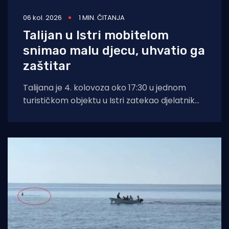
06 kol. 2026
1 MIN. ČITANJA
Talijan u Istri mobitelom
snimao malu djecu, uhvatio ga
zaštitar
Talijana je 4. kolovoza oko 17:30 u jednom
turističkom objektu u Istri zatekao djelatnik
zaštitarske tvrtke dok je mobitelom