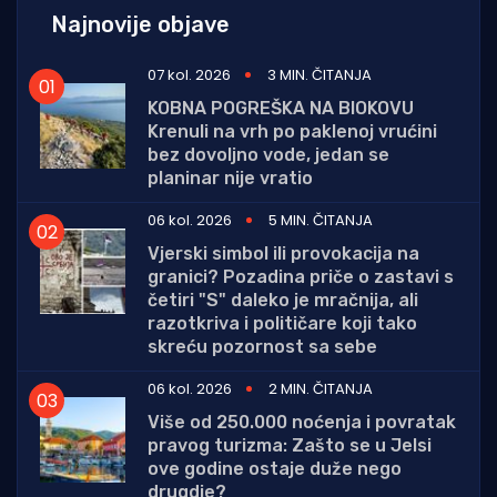
Najnovije objave
07 kol. 2026
3 MIN. ČITANJA
KOBNA POGREŠKA NA BIOKOVU
Krenuli na vrh po paklenoj vrućini
bez dovoljno vode, jedan se
planinar nije vratio
06 kol. 2026
5 MIN. ČITANJA
Vjerski simbol ili provokacija na
granici? Pozadina priče o zastavi s
četiri "S" daleko je mračnija, ali
razotkriva i političare koji tako
skreću pozornost sa sebe
06 kol. 2026
2 MIN. ČITANJA
Više od 250.000 noćenja i povratak
pravog turizma: Zašto se u Jelsi
ove godine ostaje duže nego
drugdje?