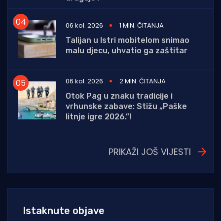
06 kol. 2026
1 MIN. ČITANJA
Talijan u Istri mobitelom snimao
malu djecu, uhvatio ga zaštitar
06 kol. 2026
2 MIN. ČITANJA
Otok Pag u znaku tradicije i
vrhunske zabave: Stižu „Paške
litnje igre 2026.”!
PRIKAŽI JOŠ VIJESTI
Istaknute objave