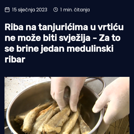
15 siječnja 2023
1 min. čitanja
Turizam i nautika
Pomorstvo
Riba na tanjurićima u vrtiću
Ribolov
ne može biti svježija - Za to
se brine jedan medulinski
Ekologija
ribar
Tradicija i kultura