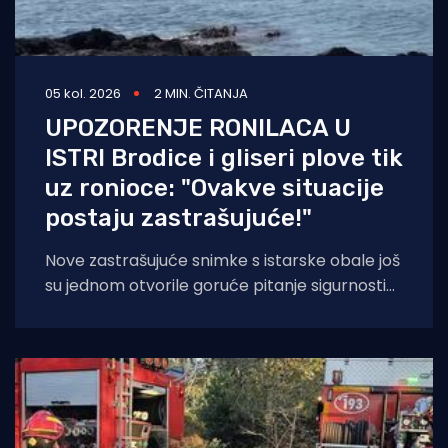
05 kol. 2026
2 MIN. ČITANJA
UPOZORENJE RONILACA U
ISTRI Brodice i gliseri plove tik
uz ronioce: "Ovakve situacije
postaju zastrašujuće!"
Nove zastrašujuće snimke s istarske obale još
su jednom otvorile goruće pitanje sigurnosti
na moru tijekom ljetnih mjeseci. Naime, duž