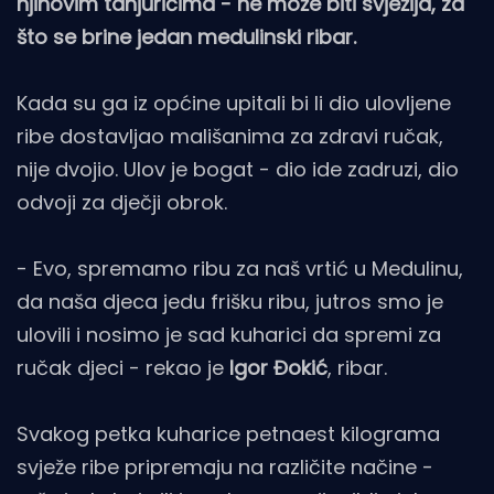
njihovim tanjurićima - ne može biti svježija, za
što se brine jedan medulinski ribar.
Kada su ga iz općine upitali bi li dio ulovljene
ribe dostavljao mališanima za zdravi ručak,
nije dvojio. Ulov je bogat - dio ide zadruzi, dio
odvoji za dječji obrok.
- Evo, spremamo ribu za naš vrtić u Medulinu,
da naša djeca jedu frišku ribu, jutros smo je
ulovili i nosimo je sad kuharici da spremi za
ručak djeci - rekao je
Igor Đokić
, ribar.
Svakog petka kuharice petnaest kilograma
svježe ribe pripremaju na različite načine -