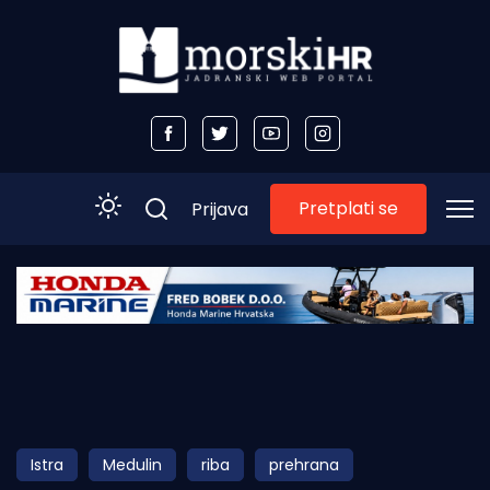
Pretplati se
Prijava
Početna
Morski plus
Morski TV
Obala
Istra
Medulin
riba
prehrana
Otoci