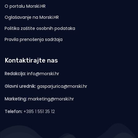
O portalu Morski.HR
Oglašavanje na Morski.HR
Politika zaštite osobnih podataka
Pravila prenošenja sadržaja
Kontaktirajte nas
Redakcija:
info@morski.hr
Glavni urednik:
gasparjurica@morski.hr
Marketing:
marketing@morski.hr
Telefon:
+385 1 551 35 12