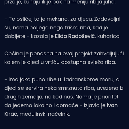
prže je, kuhaju ili je pak na meniju riblja juha.
- Te osliće, to je mekano, za djecu. Zadovoljni
su, nema boljega nego friška riba, kad je
dobijete - kazala je
Elida Radošević
, kuharica.
Općina je ponosna na ovaj projekt zahvaljujući
kojem je djeci u vrtiću dostupna svježa riba.
- Ima jako puno ribe u Jadranskome moru, a
djeci se servira neka smrznuta riba, uvezena iz
drugih zemalja, ne kod nas. Nama je prioritet
da jedemo lokalno i domaće - izjavio je
Ivan
Kirac
, medulinski načelnik.