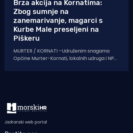
Brza akcija na Kornatima:
Zbog sumnje na
zanemarivanje, magarci s
Kurbe Male preseljeni na
Piškeru
MURTER / KORNATI –Udruženim snagama
Općine Murter-Kornati, lokalnih udruga i NP
Kornati, napuštenim je životinjama osiguran
novi dom s adekvatnom
Jadranski web portal