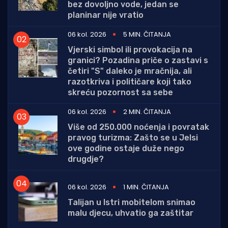
bez dovoljno vode, jedan se
planinar nije vratio
06 kol. 2026
5 MIN. ČITANJA
Vjerski simbol ili provokacija na
granici? Pozadina priče o zastavi s
četiri "S" daleko je mračnija, ali
razotkriva i političare koji tako
skreću pozornost sa sebe
06 kol. 2026
2 MIN. ČITANJA
Više od 250.000 noćenja i povratak
pravog turizma: Zašto se u Jelsi
ove godine ostaje duže nego
drugdje?
06 kol. 2026
1 MIN. ČITANJA
Talijan u Istri mobitelom snimao
malu djecu, uhvatio ga zaštitar