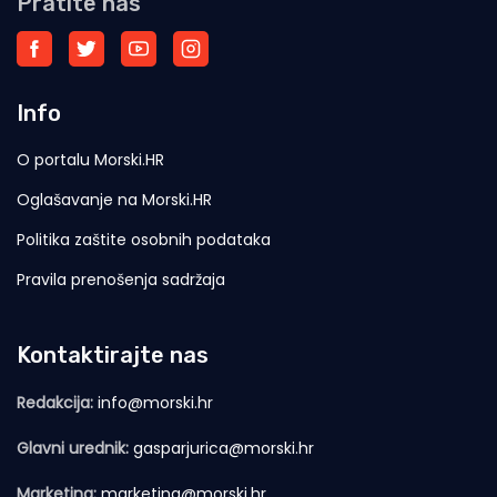
Pratite nas
Info
O portalu Morski.HR
Oglašavanje na Morski.HR
Politika zaštite osobnih podataka
Pravila prenošenja sadržaja
Kontaktirajte nas
Redakcija:
info@morski.hr
Glavni urednik:
gasparjurica@morski.hr
Marketing:
marketing@morski.hr