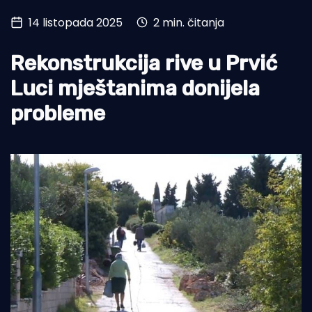
14 listopada 2025
2 min. čitanja
Turizam i nautika
Pomorstvo
Rekonstrukcija rive u Prvić
Ribolov
Luci mještanima donijela
probleme
Ekologija
Tradicija i kultura