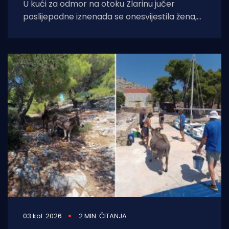
U kući za odmor na otoku Zlarinu jučer
poslijepodne iznenada se onesvijestila žena,
nakon čega je medicinskim helikopterom
prevezena u
03 kol. 2026
2 MIN. ČITANJA