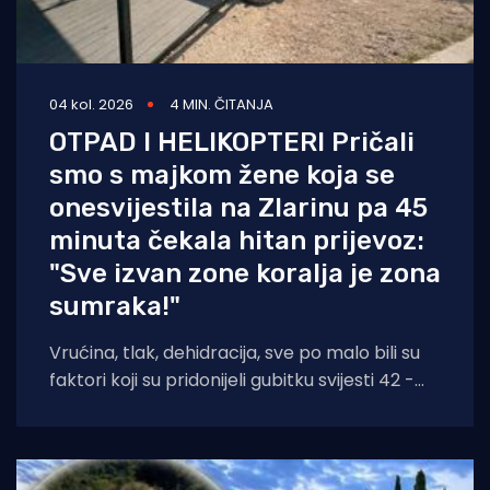
04 kol. 2026
4 MIN. ČITANJA
OTPAD I HELIKOPTERI Pričali
smo s majkom žene koja se
onesvijestila na Zlarinu pa 45
minuta čekala hitan prijevoz:
"Sve izvan zone koralja je zona
sumraka!"
Vrućina, tlak, dehidracija, sve po malo bili su
faktori koji su pridonijeli gubitku svijesti 42 -
godišnjakinje iz Zagreba koja je