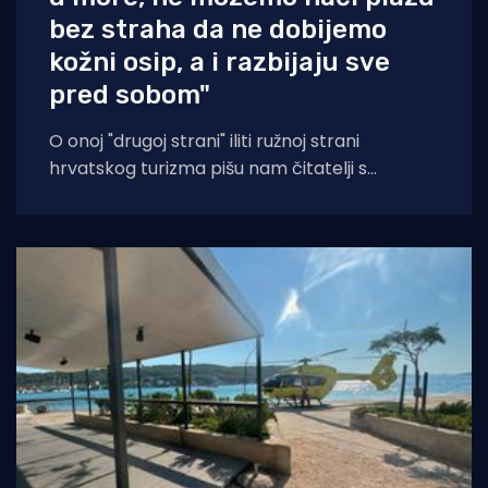
bez straha da ne dobijemo
kožni osip, a i razbijaju sve
pred sobom"
O onoj "drugoj strani" iliti ružnoj strani
hrvatskog turizma pišu nam čitatelji s
Murtera koji, kažu, muku muče