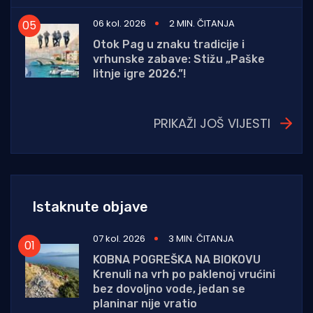
06 kol. 2026
2 MIN. ČITANJA
Otok Pag u znaku tradicije i
vrhunske zabave: Stižu „Paške
litnje igre 2026.”!
PRIKAŽI JOŠ VIJESTI
Istaknute objave
07 kol. 2026
3 MIN. ČITANJA
KOBNA POGREŠKA NA BIOKOVU
Krenuli na vrh po paklenoj vrućini
bez dovoljno vode, jedan se
planinar nije vratio