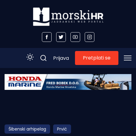
Pretplati se
Prijava
Početna
Morski plus
Morski TV
Obala
Šibenski arhipelag
Prvić
Otoci