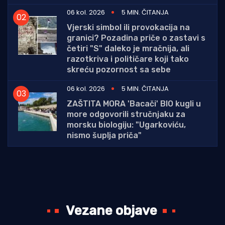
06 kol. 2026
5 MIN. ČITANJA
Vjerski simbol ili provokacija na
granici? Pozadina priče o zastavi s
četiri "S" daleko je mračnija, ali
razotkriva i političare koji tako
skreću pozornost sa sebe
06 kol. 2026
5 MIN. ČITANJA
ZAŠTITA MORA 'Bacači' BIO kugli u
more odgovorili stručnjaku za
morsku biologiju: "Ugarkoviću,
nismo šuplja priča"
Vezane objave