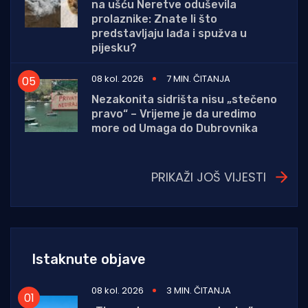
na ušću Neretve oduševila
prolaznike: Znate li što
predstavljaju lađa i spužva u
pijesku?
08 kol. 2026
7 MIN. ČITANJA
Nezakonita sidrišta nisu „stečeno
pravo“ – Vrijeme je da uredimo
more od Umaga do Dubrovnika
PRIKAŽI JOŠ VIJESTI
Istaknute objave
08 kol. 2026
3 MIN. ČITANJA