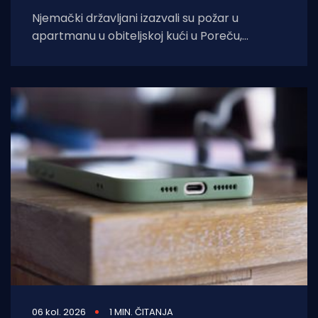
Njemački državljani izazvali su požar u
apartmanu u obiteljskoj kući u Poreču,
pokazao je policijski očevid. U vatri je uništen
06 kol. 2026
1 MIN. ČITANJA