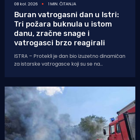
08 kol. 2026
1 MIN. ČITANJA
Buran vatrogasni dan u Istri:
Tri požara buknula u istom
danu, zračne snage i
vatrogasci brzo reagirali
ISTRA – Protekli je dan bio izuzetno dinamičan
za istarske vatrogasce koji su se na
otvorenom prostoru borili s tri požara,