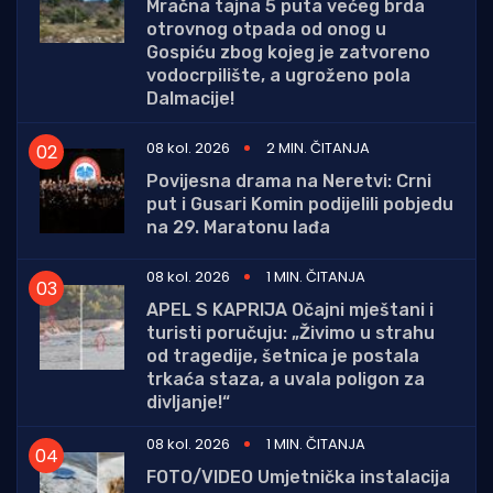
Mračna tajna 5 puta većeg brda
otrovnog otpada od onog u
Gospiću zbog kojeg je zatvoreno
vodocrpilište, a ugroženo pola
Dalmacije!
08 kol. 2026
2 MIN. ČITANJA
Povijesna drama na Neretvi: Crni
put i Gusari Komin podijelili pobjedu
na 29. Maratonu lađa
08 kol. 2026
1 MIN. ČITANJA
APEL S KAPRIJA Očajni mještani i
turisti poručuju: „Živimo u strahu
od tragedije, šetnica je postala
trkaća staza, a uvala poligon za
divljanje!“
08 kol. 2026
1 MIN. ČITANJA
FOTO/VIDEO Umjetnička instalacija