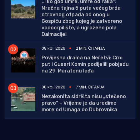
„Tko god umre, umre od raka”:
Mračna tajna 5 puta većeg brda
otrovnog otpada od onog u
Gospiću zbog kojeg je zatvoreno
vodocrpilište, a ugroženo pola
Dalmacije!
08 kol. 2026
2 MIN. ČITANJA
Povijesna drama na Neretvi: Crni
put i Gusari Komin podijelili pobjedu
na 29. Maratonu lađa
08 kol. 2026
7 MIN. ČITANJA
Nezakonita sidrišta nisu „stečeno
pravo“ – Vrijeme je da uredimo
more od Umaga do Dubrovnika