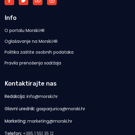
Info
O portalu Morski.HR
Oglašavanje na Morski.HR
Politika zaštite osobnih podataka
Pravila prenošenja sadržaja
Kontaktirajte nas
Redakcija:
info@morski.hr
Glavni urednik:
gasparjurica@morski.hr
Marketing:
marketing@morski.hr
Telefon:
+385 1 551 35 12