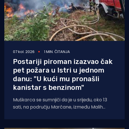
07 kol. 2026
1 MIN. ČITANJA
Postariji piroman izazvao čak
pet požara u Istri u jednom
danu: "U kući mu pronašli
kanistar s benzinom"
Muškarca se sumnjiči da je u srijedu, oko 13
sati, na području Marčane, između Malih
Vareški i Krnice, izazvao požar