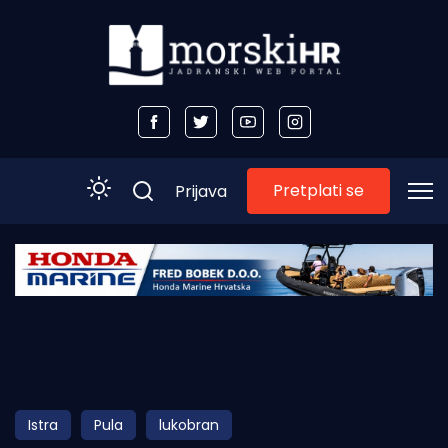
Pretplati se
Prijava
Početna
Morski plus
Morski TV
Obala
Istra
Pula
lukobran
Otoci