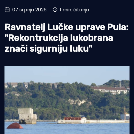
07 srpnja 2026
1 min. čitanja
Turizam i nautika
Pomorstvo
Ravnatelj Lučke uprave Pula:
Ribolov
"Rekontrukcija lukobrana
znači sigurniju luku"
Ekologija
Tradicija i kultura