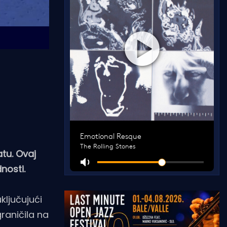
atu. Ovaj
nosti.
ključujući
graničila na