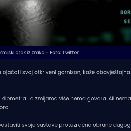
mijski otok iz zraka – Foto: Twitter
a ojačati svoj otkriveni garnizon, kaže obavještajna
og kilometra i o zmijama više nema govora. Ali nem
ora.
 uspostaviti svoje sustave protuzračne obrane dugo