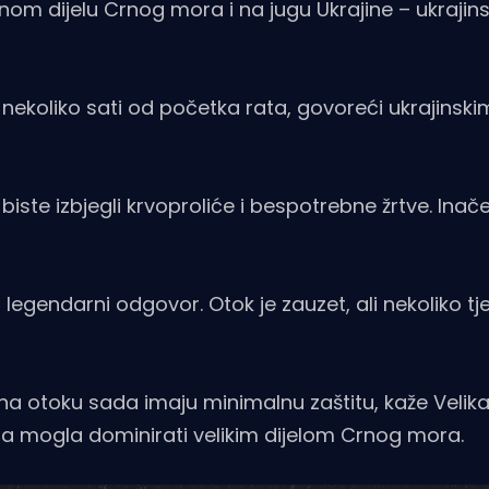
nom dijelu Crnog mora i na jugu Ukrajine – ukrajin
nekoliko sati od početka rata, govoreći ukrajinski
iste izbjegli krvoproliće i bespotrebne žrtve. Inače
ć legendarni odgovor. Otok je zauzet, ali nekoliko t
a otoku sada imaju minimalnu zaštitu, kaže Velika 
 tada mogla dominirati velikim dijelom Crnog mora.