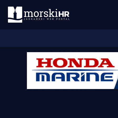
Početna
Morski plus
Morski TV
Obala
Otoci
Turizam i nautika