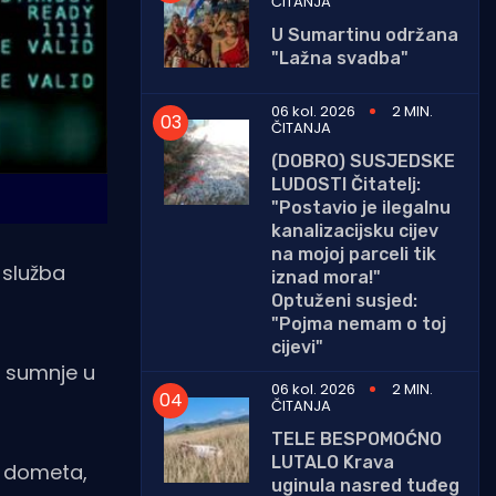
ČITANJA
U Sumartinu održana
"Lažna svadba"
06 kol. 2026
2 MIN.
ČITANJA
(DOBRO) SUSJEDSKE
LUDOSTI Čitatelj:
"Postavio je ilegalnu
kanalizacijsku cijev
na mojoj parceli tik
 služba
iznad mora!"
Optuženi susjed:
"Pojma nemam o toj
cijevi"
a sumnje u
06 kol. 2026
2 MIN.
ČITANJA
TELE BESPOMOĆNO
LUTALO Krava
g dometa,
uginula nasred tuđeg