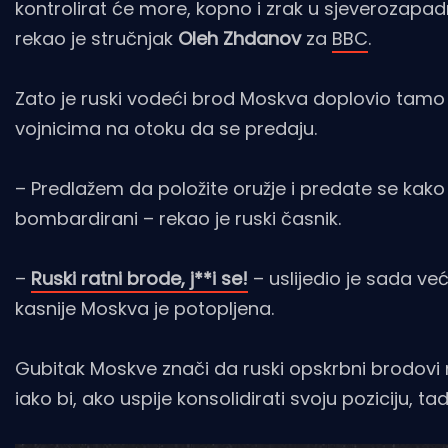
kontrolirat će more, kopno i zrak u sjeverozapad
rekao je stručnjak
Oleh Zhdanov
za
BBC
.
Zato je ruski vodeći brod Moskva doplovio tamo 
vojnicima na otoku da se predaju.
– Predlažem da položite oružje i predate se kako b
bombardirani – rekao je ruski časnik.
–
Ruski ratni brode, j**i se!
– uslijedio je sada ve
kasnije Moskva je potopljena.
Gubitak Moskve znači da ruski opskrbni brodovi n
iako bi, ako uspije konsolidirati svoju poziciju,