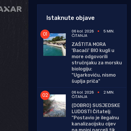
Istaknute objave
06 kol. 2026
5 MIN.
ČITANJA
ZAŠTITA MORA
'Bacači' BIO kugli u
more odgovorili
stručnjaku za morsku
biologiju:
"Ugarkoviću, nismo
šuplja priča"
06 kol. 2026
2 MIN.
ČITANJA
(DOBRO) SUSJEDSKE
LUDOSTI Čitatelj:
"Postavio je ilegalnu
kanalizacijsku cijev
na mojoj parceli tik