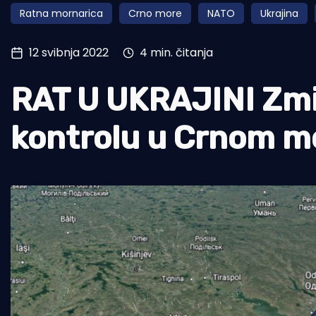
Ratna mornarica
Crno more
NATO
Ukrajina
Pomorstvo
Ribolov
12 svibnja 2022
4 min. čitanja
Ekologija
RAT U UKRAJINI Zmijs
Tradicija i kultura
kontrolu u Crnom m