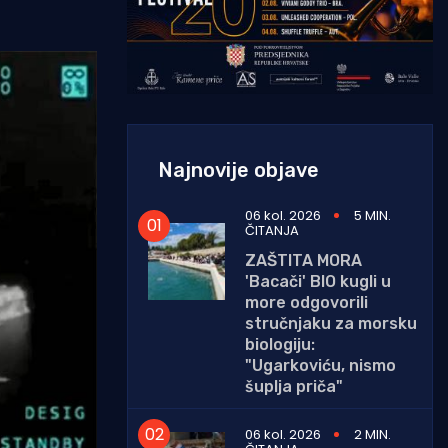
Najnovije objave
06 kol. 2026
5 MIN.
ČITANJA
ZAŠTITA MORA
'Bacači' BIO kugli u
more odgovorili
stručnjaku za morsku
biologiju:
"Ugarkoviću, nismo
šuplja priča"
06 kol. 2026
2 MIN.