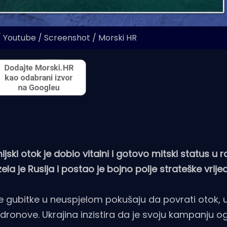
/ Youtube / Screenshot / Morski HR
ki otok je dobio vitalni i gotovo mitski status u r
a je Rusija i postao je bojno polje strateške vrijed
lne gubitke u neuspjelom pokušaju da povrati otok, u
 dronove. Ukrajina inzistira da je svoju kampanju o