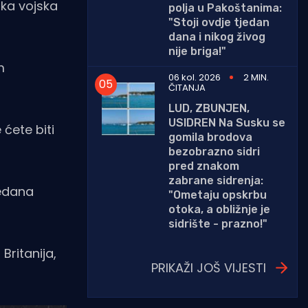
ska vojska
polja u Pakoštanima:
"Stoji ovdje tjedan
dana i nikog živog
nije briga!"
m
06 kol. 2026
2 MIN.
ČITANJA
LUD, ZBUNJEN,
USIDREN Na Susku se
 ćete biti
gomila brodova
bezobrazno sidri
pred znakom
zabrane sidrenja:
jedana
"Ometaju opskrbu
otoka, a obližnje je
sidrište - prazno!"
Britanija,
PRIKAŽI JOŠ VIJESTI