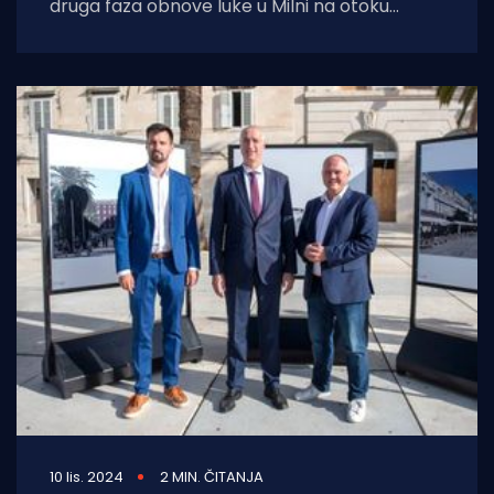
druga faza obnove luke u Milni na otoku
Braču, ključni projekt koji provodi
10 lis. 2024
2 MIN. ČITANJA