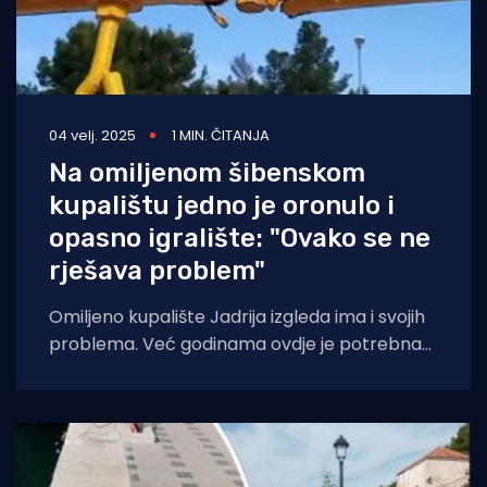
04 velj. 2025
1 MIN. ČITANJA
Na omiljenom šibenskom
kupalištu jedno je oronulo i
opasno igralište: "Ovako se ne
rješava problem"
Omiljeno kupalište Jadrija izgleda ima i svojih
problema. Već godinama ovdje je potrebna
obnova dječjeg igrališta. Cijevi su zahrđale,
konstrukcija