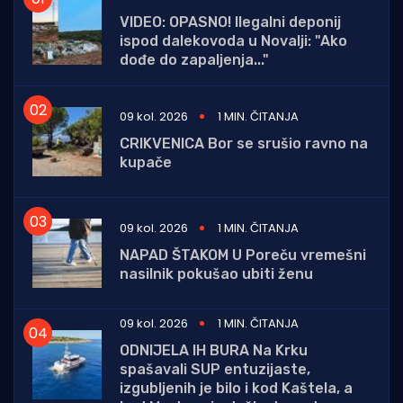
VIDEO: OPASNO! Ilegalni deponij
ispod dalekovoda u Novalji: "Ako
dođe do zapaljenja..."
09 kol. 2026
1 MIN. ČITANJA
CRIKVENICA Bor se srušio ravno na
kupače
09 kol. 2026
1 MIN. ČITANJA
NAPAD ŠTAKOM U Poreču vremešni
nasilnik pokušao ubiti ženu
09 kol. 2026
1 MIN. ČITANJA
ODNIJELA IH BURA Na Krku
spašavali SUP entuzijaste,
izgubljenih je bilo i kod Kaštela, a