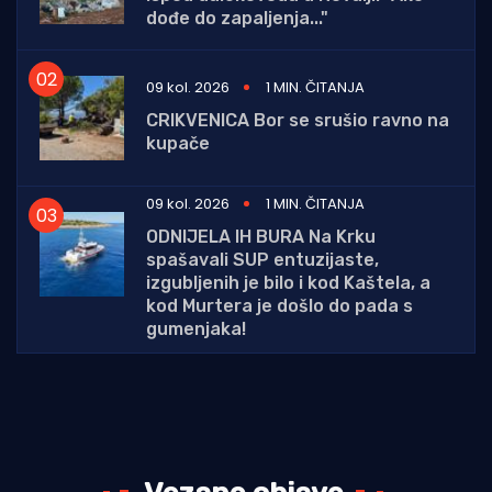
dođe do zapaljenja..."
09 kol. 2026
1 MIN. ČITANJA
CRIKVENICA Bor se srušio ravno na
kupače
09 kol. 2026
1 MIN. ČITANJA
ODNIJELA IH BURA Na Krku
spašavali SUP entuzijaste,
izgubljenih je bilo i kod Kaštela, a
kod Murtera je došlo do pada s
gumenjaka!