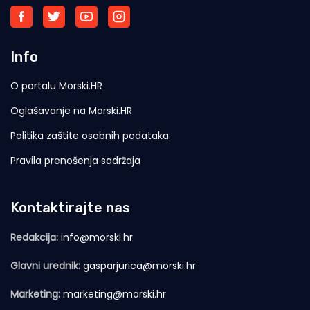
Info
O portalu Morski.HR
Oglašavanje na Morski.HR
Politika zaštite osobnih podataka
Pravila prenošenja sadržaja
Kontaktirajte nas
Redakcija:
info@morski.hr
Glavni urednik:
gasparjurica@morski.hr
Marketing:
marketing@morski.hr