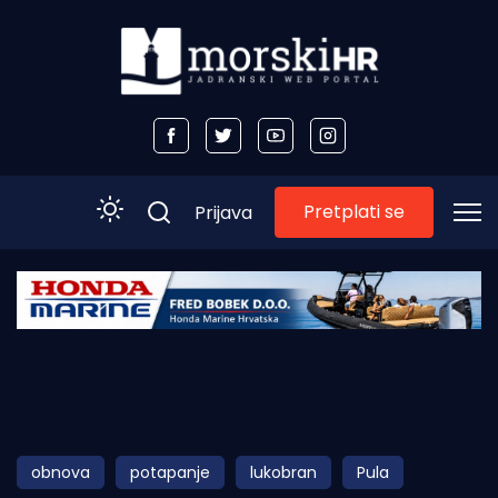
Pretplati se
Prijava
Početna
Morski plus
Morski TV
Obala
obnova
potapanje
lukobran
Pula
Otoci