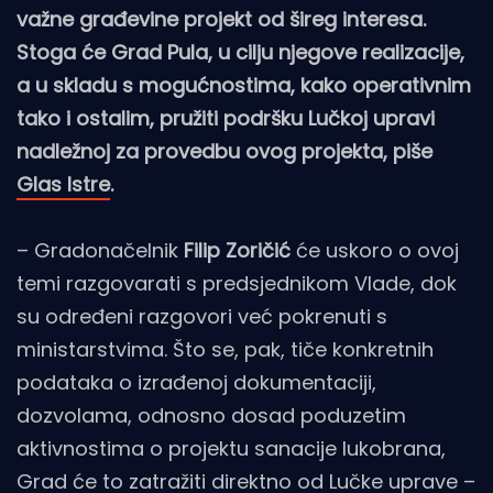
važne građevine projekt od šireg interesa.
Stoga će Grad Pula, u cilju njegove realizacije,
a u skladu s mogućnostima, kako operativnim
tako i ostalim, pružiti podršku Lučkoj upravi
nadležnoj za provedbu ovog projekta, piše
Glas Istre
.
– Gradonačelnik
Filip Zoričić
će uskoro o ovoj
temi razgovarati s predsjednikom Vlade, dok
su određeni razgovori već pokrenuti s
ministarstvima. Što se, pak, tiče konkretnih
podataka o izrađenoj dokumentaciji,
dozvolama, odnosno dosad poduzetim
aktivnostima o projektu sanacije lukobrana,
Grad će to zatražiti direktno od Lučke uprave –