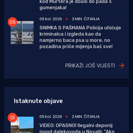
kod Murtera je došlo do pada s
gumenjaka!
09 kol. 2026
3 MIN. ČITANJA
SNIMKA S PAŠMANA Policija uhićuje
kriminalca i izgleda kao da
namjerno baca psa u more, no
pozadina priče mijenja baš sve!
PRIKAŽI JOŠ VIJESTI
Istaknute objave
09 kol. 2026
2 MIN. ČITANJA
VIDEO: OPASNO! Ilegalni deponij
ispod dalekovoda u Novalji: "Ako