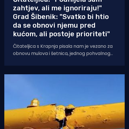
zahtjev, ali me ignoriraju!"
Grad Šibenik: "Svatko bi htio
da se obnovi njemu pred
kućom, ali postoje prioriteti"
Čitateljica s Krapnja pisala nam je vezano za
obnovu mulova i šetnica, jednog pohvalnog
projekta Grada Šibenika za koji je