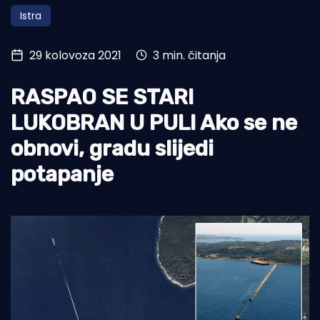
Istra
Turizam i nautika
Pomorstvo
29 kolovoza 2021
3 min. čitanja
Ribolov
RASPAO SE STARI
Ekologija
LUKOBRAN U PULI Ako se ne
Tradicija i kultura
obnovi, gradu slijedi
potapanje