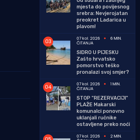
Od sudara i zadnjeg
mjesta do povijesnog
srebra: Nevjerojatan
preokret Lađarica u
plavom!
07 kol. 2026
6 MIN.
ČITANJA
SIDRO U PIJESKU
Zašto hrvatsko
pomorstvo teško
pronalazi svoj smjer?
07 kol. 2026
1 MIN.
ČITANJA
STOP "REZERVACIJI"
PLAŽE Makarski
komunalci ponovno
uklanjali ručnike
ostavljene preko noći
07 kol. 2026
2 MIN.