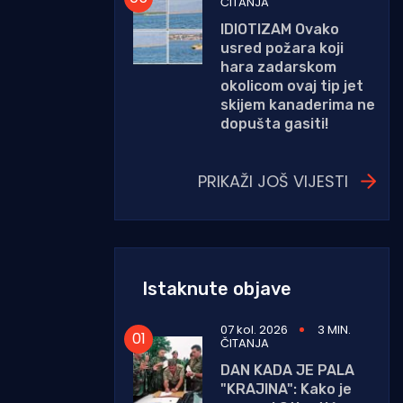
ČITANJA
IDIOTIZAM Ovako
usred požara koji
hara zadarskom
okolicom ovaj tip jet
skijem kanaderima ne
dopušta gasiti!
PRIKAŽI JOŠ VIJESTI
Istaknute objave
07 kol. 2026
3 MIN.
ČITANJA
DAN KADA JE PALA
"KRAJINA": Kako je