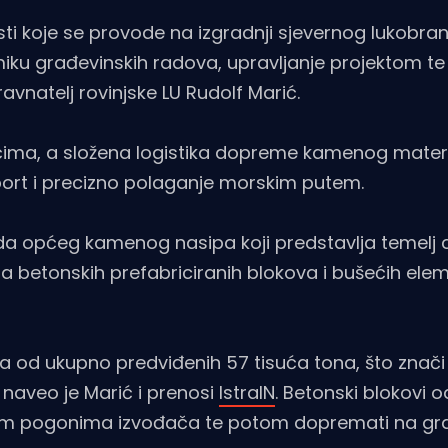
sti koje se provode na izgradnji sjevernog lukobra
amiku građevinskih radova, upravljanje projektom t
ravnatelj rovinjske LU Rudolf Marić.
đačima, a složena logistika dopreme kamenog materi
ort i precizno polaganje morskim putem.
ada općeg kamenog nasipa koji predstavlja temelj c
a betonskih prefabriciranih blokova i bušećih ele
 od ukupno predviđenih 57 tisuća tona, što znači 
 naveo je Marić i prenosi
IstraIN
. Betonski blokovi o
jenim pogonima izvođača te potom dopremati na gra