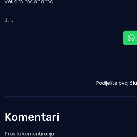
velikim maonama.
J.T.
Podijelite ovaj čl
Komentari
Pravila komentiranja