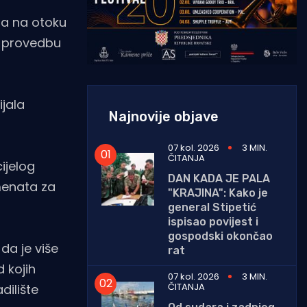
na na otoku
e provedbu
jala
Najnovije objave
07 kol. 2026
3 MIN.
ČITANJA
ijelog
DAN KADA JE PALA
menata za
"KRAJINA": Kako je
general Stipetić
ispisao povijest i
gospodski okončao
da je više
rat
d kojih
07 kol. 2026
3 MIN.
ČITANJA
dilište