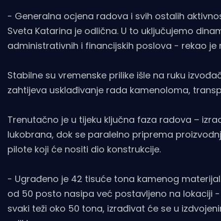
- Generalna ocjena radova i svih ostalih aktivno
Sveta Katarina je odlična. U to uključujemo din
administrativnih i financijskih poslova - rekao je 
Stabilne su vremenske prilike išle na ruku izvo
zahtijeva usklađivanje rada kamenoloma, transp
Trenutačno je u tijeku ključna faza radova – izr
lukobrana, dok se paralelno priprema proizvodnj
pilote koji će nositi dio konstrukcije.
- Ugrađeno je 42 tisuće tona kamenog materijala
od 50 posto nasipa već postavljeno na lokaciji -
svaki teži oko 50 tona, izrađivat će se u izdvo