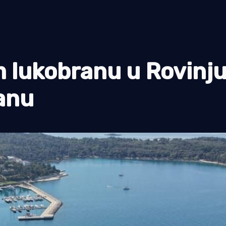
 lukobranu u Rovinj
anu