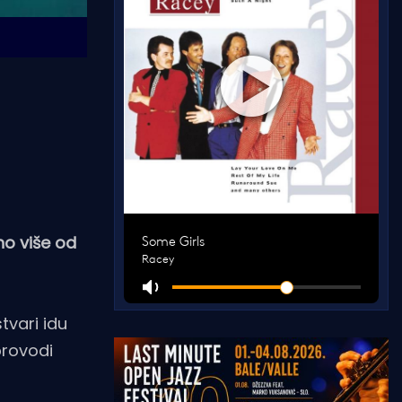
no više od
stvari idu
provodi