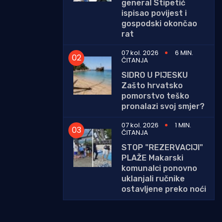
general Stipetić
ispisao povijest i
gospodski okončao
rat
07 kol. 2026
6 MIN.
ČITANJA
SIDRO U PIJESKU
Zašto hrvatsko
pomorstvo teško
pronalazi svoj smjer?
07 kol. 2026
1 MIN.
ČITANJA
STOP "REZERVACIJI"
PLAŽE Makarski
komunalci ponovno
uklanjali ručnike
ostavljene preko noći