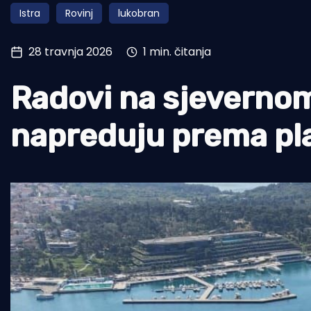
Istra
Rovinj
lukobran
Pomorstvo
Ribolov
28 travnja 2026
1 min. čitanja
Ekologija
Radovi na sjevernom
Tradicija i kultura
napreduju prema pl