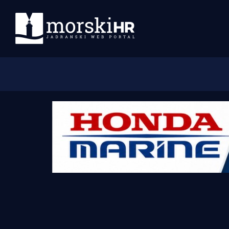
Početna
Morski plus
Morski TV
Obala
Otoci
Turizam i nautika