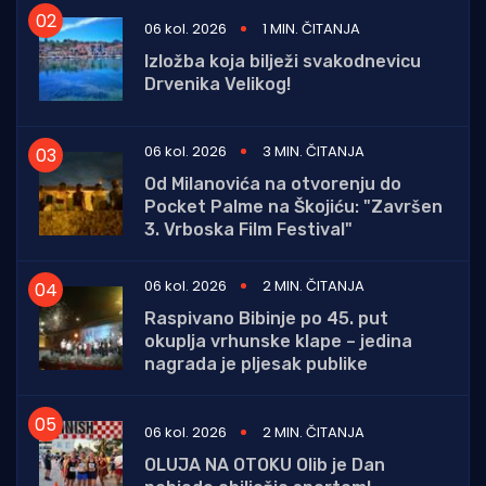
06 kol. 2026
1 MIN. ČITANJA
Izložba koja bilježi svakodnevicu
Drvenika Velikog!
06 kol. 2026
3 MIN. ČITANJA
Od Milanovića na otvorenju do
Pocket Palme na Škojiću: "Završen
3. Vrboska Film Festival"
06 kol. 2026
2 MIN. ČITANJA
Raspivano Bibinje po 45. put
okuplja vrhunske klape – jedina
nagrada je pljesak publike
06 kol. 2026
2 MIN. ČITANJA
OLUJA NA OTOKU Olib je Dan