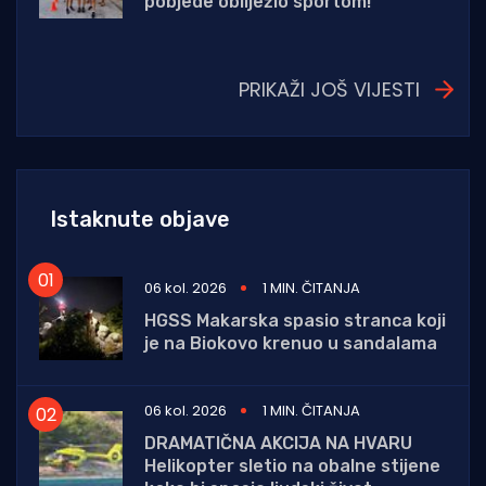
pobjede obilježio sportom!
PRIKAŽI JOŠ VIJESTI
Istaknute objave
06 kol. 2026
1 MIN. ČITANJA
HGSS Makarska spasio stranca koji
je na Biokovo krenuo u sandalama
06 kol. 2026
1 MIN. ČITANJA
DRAMATIČNA AKCIJA NA HVARU
Helikopter sletio na obalne stijene