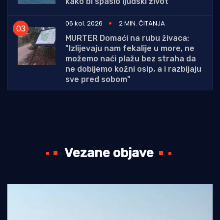
kako bi spasio ljudski život
06 kol. 2026
2 MIN. ČITANJA
MURTER Domaći na rubu živaca:
"Izlijevaju nam fekalije u more, ne
možemo naći plažu bez straha da
ne dobijemo kožni osip, a i razbijaju
sve pred sobom"
Vezane objave