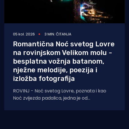
05 kol. 2026
3 MIN. ČITANJA
Romantična Noć svetog Lovre
na rovinjskom Velikom molu -
besplatna vožnja batanom,
nježne melodije, poezija i
izložba fotografija
ROVINJ - Noć svetog Lovre, poznata i kao
Noć zvijezda padalica, jedna je od
najromantičnijih ljetnih večeri. Prema predaji,
upravo te