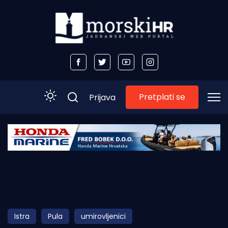
Pretplati se
Prijava
Početna
Morski plus
Morski TV
Obala
Istra
Pula
umirovljenici
Otoci