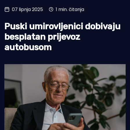
07 lipnja 2025
1 min. čitanja
Turizam i nautika
Pomorstvo
Puski umirovljenici dobivaju
Ribolov
besplatan prijevoz
autobusom
Ekologija
Tradicija i kultura