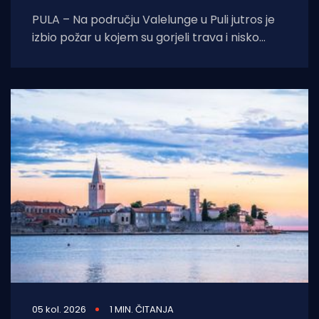
PULA – Na području Valelunge u Puli jutros je
izbio požar u kojem su gorjeli trava i nisko
raslinje. Dojava o
05 kol. 2026
1 MIN. ČITANJA