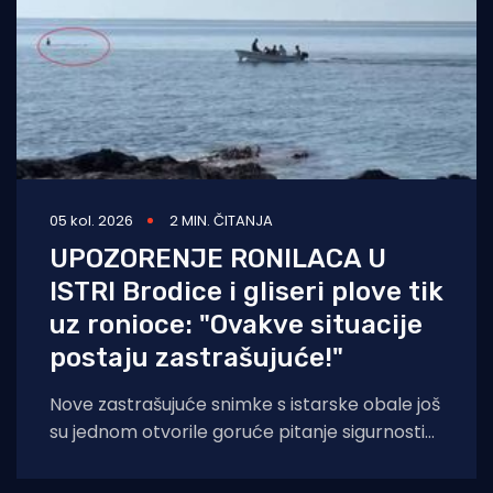
05 kol. 2026
2 MIN. ČITANJA
UPOZORENJE RONILACA U
ISTRI Brodice i gliseri plove tik
uz ronioce: "Ovakve situacije
postaju zastrašujuće!"
Nove zastrašujuće snimke s istarske obale još
su jednom otvorile goruće pitanje sigurnosti
na moru tijekom ljetnih mjeseci. Naime, duž