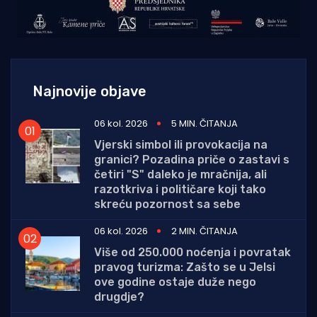
Najnovije objave
06 kol. 2026
5 MIN. ČITANJA
Vjerski simbol ili provokacija na
granici? Pozadina priče o zastavi s
četiri "S" daleko je mračnija, ali
razotkriva i političare koji tako
skreću pozornost sa sebe
06 kol. 2026
2 MIN. ČITANJA
Više od 250.000 noćenja i povratak
pravog turizma: Zašto se u Jelsi
ove godine ostaje duže nego
drugdje?