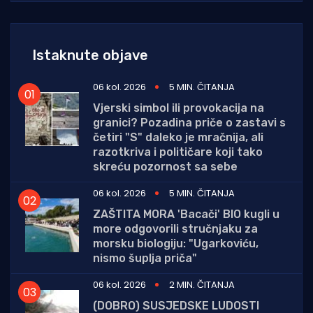
Istaknute objave
06 kol. 2026
5 MIN. ČITANJA
Vjerski simbol ili provokacija na
granici? Pozadina priče o zastavi s
četiri "S" daleko je mračnija, ali
razotkriva i političare koji tako
skreću pozornost sa sebe
06 kol. 2026
5 MIN. ČITANJA
ZAŠTITA MORA 'Bacači' BIO kugli u
more odgovorili stručnjaku za
morsku biologiju: "Ugarkoviću,
nismo šuplja priča"
06 kol. 2026
2 MIN. ČITANJA
(DOBRO) SUSJEDSKE LUDOSTI