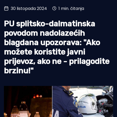
30 listopada 2024
1 min. čitanja
Turizam i nautika
Pomorstvo
PU splitsko-dalmatinska
Ribolov
povodom nadolazećih
blagdana upozorava: "Ako
Ekologija
možete koristite javni
Tradicija i kultura
prijevoz, ako ne - prilagodite
brzinu!"