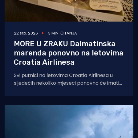
22 srp. 2026
3 MIN. ČITANJA
MORE U ZRAKU Dalmatinska
marenda ponovno na letovima
Croatia Airlinesa
Svi putnici na letovima Croatia Airlinesa u
sljedećih nekoliko mjeseci ponovno će imati
priliku kušati autentične dalmatinske delicije u
sklopu