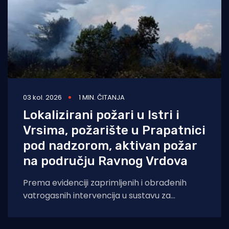
03 kol. 2026
1 MIN. ČITANJA
Lokalizirani požari u Istri i
Vrsima, požarište u Prapatnici
pod nadzorom, aktivan požar
na području Ravnog Vrdova
Prema evidenciji zaprimljenih i obrađenih
vatrogasnih intervencija u sustavu za
upravljanje vatrogasnim intervencijama, u
navedenom razdoblju zabilježena je 131