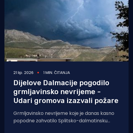
21 lip. 2026
1 MIN. ČITANJA
Dijelove Dalmacije pogodilo
grmljavinsko nevrijeme -
Udari gromova izazvali požare
Grmljavinsko nevrijeme koje je danas kasno
popodne zahvatilo Splitsko-dalmatinsku
županiju izazvalo je čak četiri požara, kod