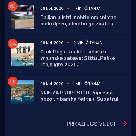
06 kol. 2026
1 MIN. ČITANJA
Talijan u Istri mobitelom snimao
malu djecu, uhvatio ga zaštitar
06 kol. 2026
2 MIN. ČITANJA
Otok Pag u znaku tradicije i
vrhunske zabave: Stižu „Paške
litnje igre 2026.”!
06 kol. 2026
1 MIN. ČITANJA
NIJE ZA PROPUSTITI Priprema,
pozor, ribarska fešta u Supetru!
PRIKAŽI JOŠ VIJESTI