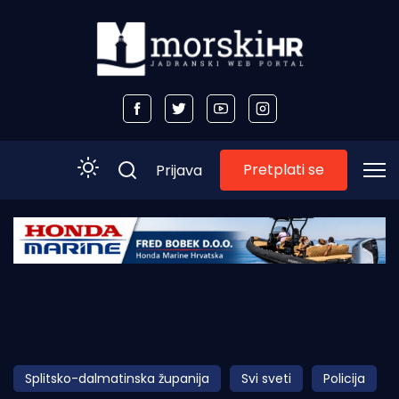
Pretplati se
Prijava
Početna
Morski plus
Morski TV
Obala
Splitsko-dalmatinska županija
Svi sveti
Policija
Otoci