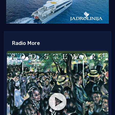
Radio More