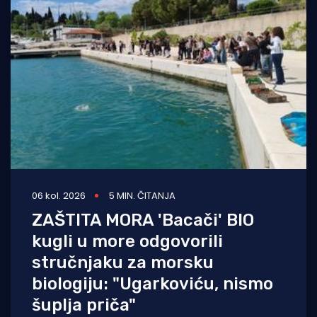
06 kol. 2026
5 MIN. ČITANJA
ZAŠTITA MORA 'Bacači' BIO
kugli u more odgovorili
stručnjaku za morsku
biologiju: "Ugarkoviću, nismo
šuplja priča"