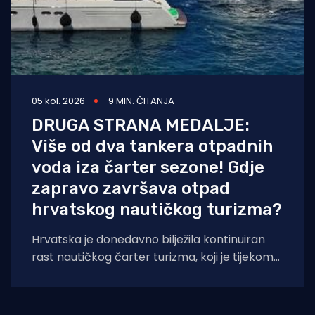
05 kol. 2026
9 MIN. ČITANJA
DRUGA STRANA MEDALJE:
Više od dva tankera otpadnih
voda iza čarter sezone! Gdje
zapravo završava otpad
hrvatskog nautičkog turizma?
Hrvatska je donedavno bilježila kontinuiran
rast nautičkog čarter turizma, koji je tijekom
2025. godine (siječanj–studeni) prema
podacima Ministarstva pomorstva,