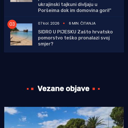
ukrajinski tajkuni divljaju u
Poršeima dok im domovina gori!"
07 kol. 2026
6 MIN. ČITANJA
SIDRO U PIJESKU Zašto hrvatsko
pomorstvo teško pronalazi svoj
smjer?
Vezane objave