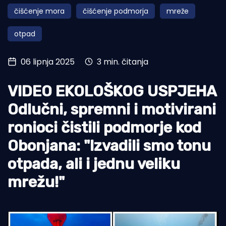
čišćenje mora
čišćenje podmorja
mreže
Turizam i nautika
otpad
Pomorstvo
Ribolov
06 lipnja 2025
3 min. čitanja
Ekologija
VIDEO EKOLOŠKOG USPJEHA
Tradicija i kultura
Odlučni, spremni i motivirani
ronioci čistili podmorje kod
Obonjana: "Izvadili smo tonu
otpada, ali i jednu veliku
mrežu!"