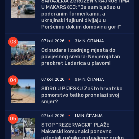
SARAJLIJA ZGROŽEN KRAJNOSTIMA
U MAKARSKOJ: "Ja sam bježao u
poderanim farmerkama, a
ukrajinski tajkuni divljaju u
Poršeima dok im domovina gori!"
07 kol. 2026
3 MIN. ČITANJA
Od sudara i zadnjeg mjesta do
povijesnog srebra: Nevjerojatan
preokret Lađarica u plavom!
07 kol. 2026
6 MIN. ČITANJA
SIDRO U PIJESKU Zašto hrvatsko
pomorstvo teško pronalazi svoj
smjer?
07 kol. 2026
1 MIN. ČITANJA
STOP "REZERVACIJI" PLAŽE
Makarski komunalci ponovno
uklanjali ručnike ostavljene preko