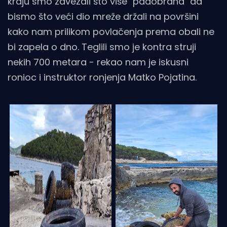
kraju smo zavezali što više "padobrana" da
bismo što veći dio mreže držali na površini
kako nam prilikom povlačenja prema obali ne
bi zapela o dno. Teglili smo je kontra struji
nekih 700 metara - rekao nam je iskusni
ronioc i instruktor ronjenja Matko Pojatina.