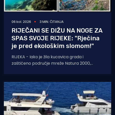
06 kol. 2026
3 MIN. ČITANJA
RIJEČANI SE DIŽU NA NOGE ZA
SPAS SVOJE RIJEKE: "Rječina
je pred ekološkim slomom!"
RIJEKA - Iako je žila kucavica grada i
zaštićeno područje mreže Natura 2000,
Rječina se sustavno uništava i pretvara u
odvodni