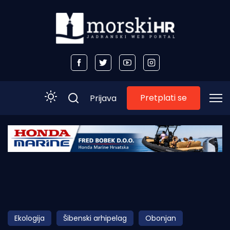
Pretplati se
Prijava
Početna
Morski plus
Morski TV
Obala
Ekologija
Šibenski arhipelag
Obonjan
Otoci