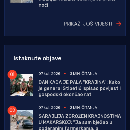
noći
PRIKAŽI JOŠ VIJESTI
Istaknute objave
07 kol. 2026
3 MIN. ČITANJA
DAN KADA JE PALA "KRAJINA": Kako
je general Stipetić ispisao povijest i
gospodski okončao rat
07 kol. 2026
2 MIN. ČITANJA
SARAJLIJA ZGROŽEN KRAJNOSTIMA
U MAKARSKOJ: "Ja sam bježao u
poderanim farmerkama, a