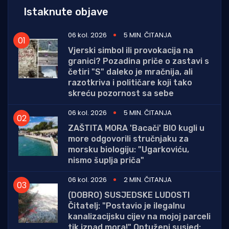
Istaknute objave
06 kol. 2026
5 MIN. ČITANJA
Vjerski simbol ili provokacija na
granici? Pozadina priče o zastavi s
četiri "S" daleko je mračnija, ali
razotkriva i političare koji tako
skreću pozornost sa sebe
06 kol. 2026
5 MIN. ČITANJA
ZAŠTITA MORA 'Bacači' BIO kugli u
more odgovorili stručnjaku za
morsku biologiju: "Ugarkoviću,
nismo šuplja priča"
06 kol. 2026
2 MIN. ČITANJA
(DOBRO) SUSJEDSKE LUDOSTI
Čitatelj: "Postavio je ilegalnu
kanalizacijsku cijev na mojoj parceli
tik iznad mora!" Optuženi susjed: