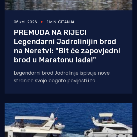
06 kol. 2026
1 MIN. ČITANJA
PREMUDA NA RIJECI
Legendarni Jadrolinijin brod
na Neretvi: "Bit će zapovjedni
brod u Maratonu lađa!"
Legendarni brod Jadrolinije ispisuje nove
stranice svoje bogate povijesti i to
sudjelovanjem u Maratonu lađa! Premuda se
trenutačno nalazi u