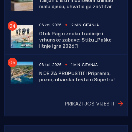
Talijan u Istri mobitelom snimao
malu djecu, uhvatio ga zaštitar
06 kol. 2026
2 MIN. ČITANJA
Otok Pag u znaku tradicije i
vrhunske zabave: Stižu „Paške
litnje igre 2026.”!
06 kol. 2026
1 MIN. ČITANJA
NIJE ZA PROPUSTITI Priprema,
pozor, ribarska fešta u Supetru!
PRIKAŽI JOŠ VIJESTI