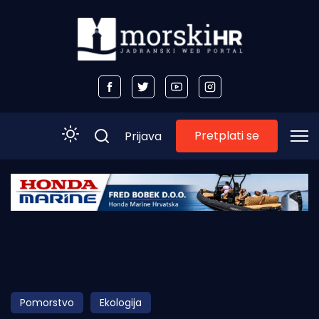
Pretplati se
Prijava
Početna
Morski plus
Morski TV
Obala
Pomorstvo
Ekologija
Otoci