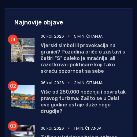
Najnovije objave
06 kol. 2026
5 MIN. ČITANJA
Vjerski simbol ili provokacija na
granici? Pozadina priče o zastavi s
četiri "S" daleko je mračnija, ali
razotkriva i političare koji tako
skreću pozornost sa sebe
06 kol. 2026
2 MIN. ČITANJA
Više od 250.000 noćenja i povratak
pravog turizma: Zašto se u Jelsi
ove godine ostaje duže nego
drugdje?
06 kol. 2026
1 MIN. ČITANJA