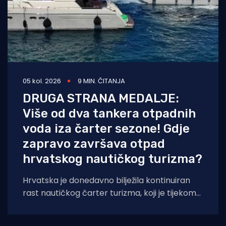
05 kol. 2026
9 MIN. ČITANJA
DRUGA STRANA MEDALJE:
Više od dva tankera otpadnih
voda iza čarter sezone! Gdje
zapravo završava otpad
hrvatskog nautičkog turizma?
Hrvatska je donedavno bilježila kontinuiran
rast nautičkog čarter turizma, koji je tijekom
2025. godine (siječanj–studeni) prema
podacima Ministarstva pomorstva,