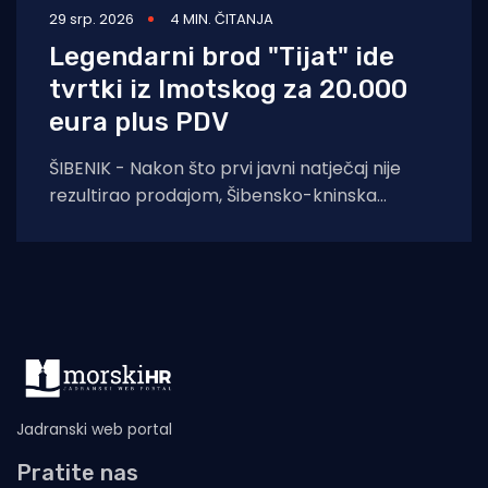
29 srp. 2026
4 MIN. ČITANJA
Legendarni brod "Tijat" ide
tvrtki iz Imotskog za 20.000
eura plus PDV
ŠIBENIK - Nakon što prvi javni natječaj nije
rezultirao prodajom, Šibensko-kninska
županija na ponovljenom je pozivu prihvatila
najvišu od tri
Jadranski web portal
Pratite nas