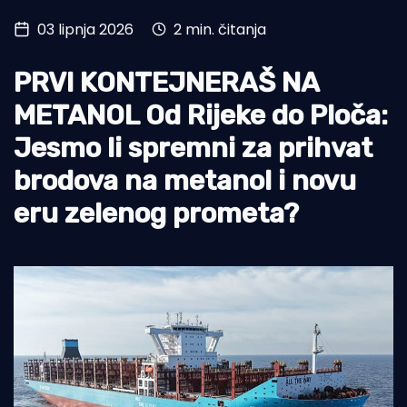
03 lipnja 2026
2 min. čitanja
Turizam i nautika
Pomorstvo
PRVI KONTEJNERAŠ NA
Ribolov
METANOL Od Rijeke do Ploča:
Jesmo li spremni za prihvat
Ekologija
brodova na metanol i novu
Tradicija i kultura
eru zelenog prometa?