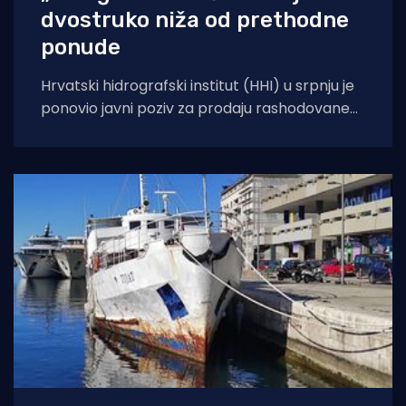
dvostruko niža od prethodne
ponude
Hrvatski hidrografski institut (HHI) u srpnju je
ponovio javni poziv za prodaju rashodovane
dugotrajne imovine – istraživačkog broda
„Palagruža“. Prodaja se