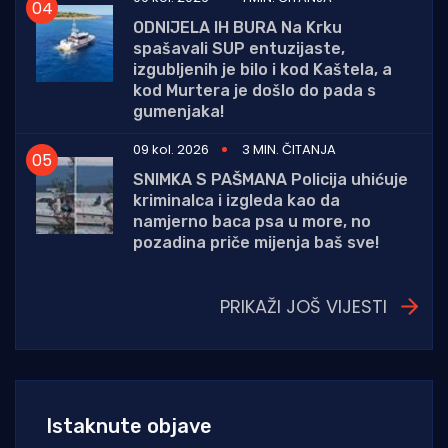
ODNIJELA IH BURA Na Krku
spašavali SUP entuzijaste,
izgubljenih je bilo i kod Kaštela, a
kod Murtera je došlo do pada s
gumenjaka!
09 kol. 2026
3 MIN. ČITANJA
SNIMKA S PAŠMANA Policija uhićuje
kriminalca i izgleda kao da
namjerno baca psa u more, no
pozadina priče mijenja baš sve!
PRIKAŽI JOŠ VIJESTI
Istaknute objave