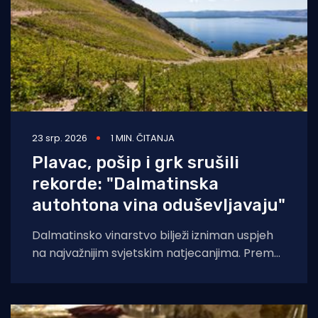
23 srp. 2026
1 MIN. ČITANJA
Plavac, pošip i grk srušili
rekorde: "Dalmatinska
autohtona vina oduševljavaju"
Dalmatinsko vinarstvo bilježi izniman uspjeh
na najvažnijim svjetskim natjecanjima. Prema
analizi Udruženja Vino Dalmacije, koja
obuhvaća rezultate Decanter World Wine