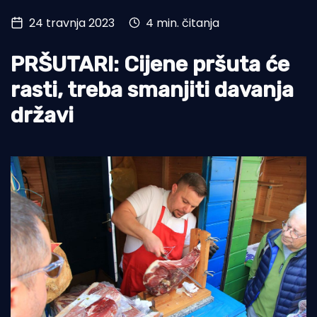
24 travnja 2023
4 min. čitanja
Turizam i nautika
Pomorstvo
PRŠUTARI: Cijene pršuta će
Ribolov
rasti, treba smanjiti davanja
državi
Ekologija
Tradicija i kultura