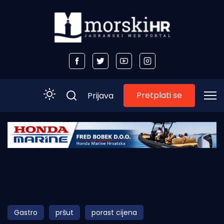
Pretplati se
Prijava
Početna
Morski plus
Morski TV
Obala
Gastro
pršut
porast cijena
Otoci