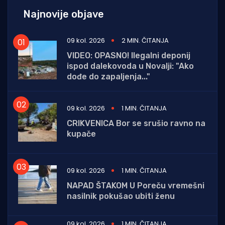
Najnovije objave
09 kol. 2026
2 MIN. ČITANJA
VIDEO: OPASNO! Ilegalni deponij
ispod dalekovoda u Novalji: "Ako
dođe do zapaljenja..."
09 kol. 2026
1 MIN. ČITANJA
CRIKVENICA Bor se srušio ravno na
kupače
09 kol. 2026
1 MIN. ČITANJA
NAPAD ŠTAKOM U Poreču vremešni
nasilnik pokušao ubiti ženu
09 kol. 2026
1 MIN. ČITANJA