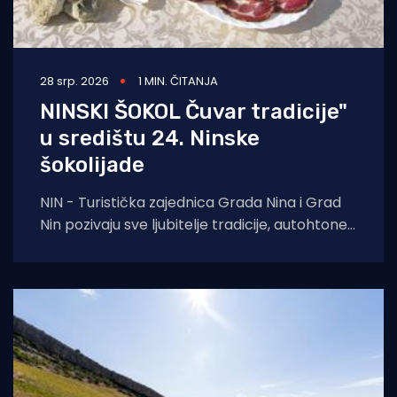
28 srp. 2026
1 MIN. ČITANJA
NINSKI ŠOKOL Čuvar tradicije"
u središtu 24. Ninske
šokolijade
NIN - Turistička zajednica Grada Nina i Grad
Nin pozivaju sve ljubitelje tradicije, autohtone
gastronomije i dalmatinske baštine na 24.
Ninsku