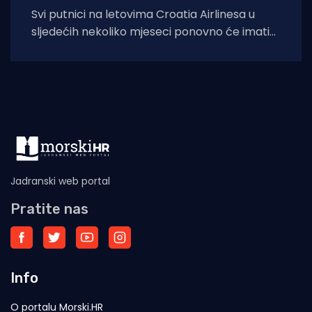
Svi putnici na letovima Croatia Airlinesa u
sljedećih nekoliko mjeseci ponovno će imati
priliku kušati autentične dalmatinske delicije u
sklopu
Jadranski web portal
Pratite nas
Info
O portalu Morski.HR