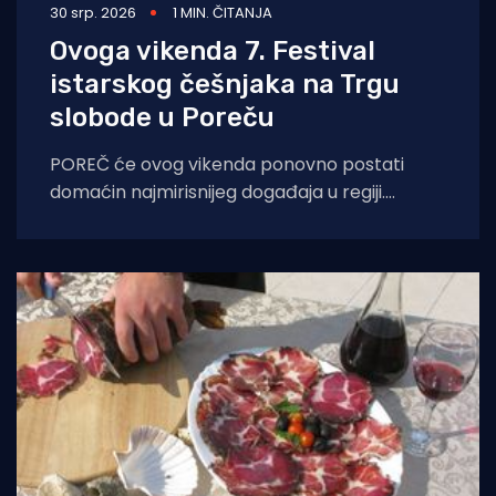
30 srp. 2026
1 MIN. ČITANJA
Ovoga vikenda 7. Festival
istarskog češnjaka na Trgu
slobode u Poreču
POREČ će ovog vikenda ponovno postati
domaćin najmirisnijeg događaja u regiji.
Sedmo izdanje Festivala istarskog češnjaka
(Festival dell'Aglio