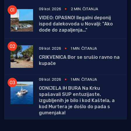
09 kol. 2026
2 MIN. ČITANJA
VIDEO: OPASNO! Ilegalni deponij
ispod dalekovoda u Novalji: "Ako
dođe do zapaljenja..."
09 kol. 2026
1 MIN. ČITANJA
CRIKVENICA Bor se srušio ravno na
kupače
09 kol. 2026
1 MIN. ČITANJA
ODNIJELA IH BURA Na Krku
spašavali SUP entuzijaste,
izgubljenih je bilo i kod Kaštela, a
kod Murtera je došlo do pada s
gumenjaka!