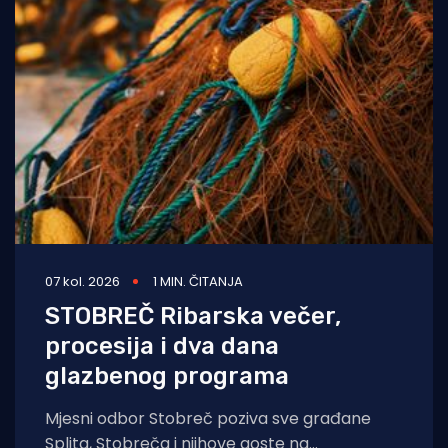
07 kol. 2026
1 MIN. ČITANJA
STOBREČ Ribarska večer,
procesija i dva dana
glazbenog programa
Mjesni odbor Stobreč poziva sve građane
Splita, Stobreča i njihove goste na