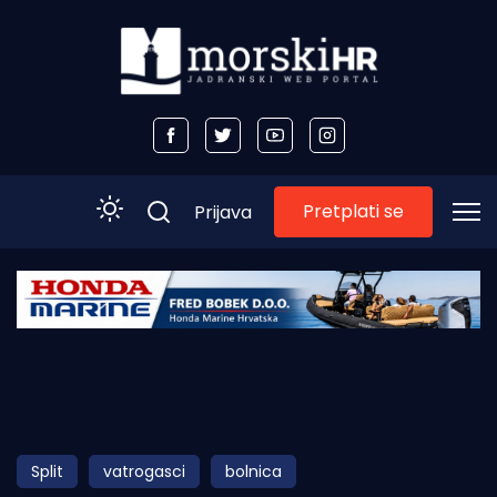
Pretplati se
Prijava
Početna
Morski plus
Morski TV
Obala
Split
vatrogasci
bolnica
Otoci