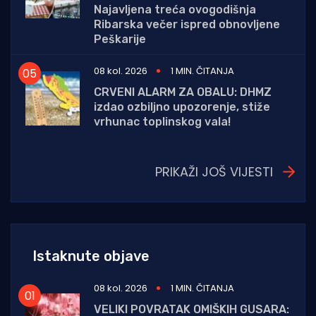
Najavljena treća ovogodišnja
Ribarska večer ispred obnovljene
Peškarije
08 kol. 2026
1 MIN. ČITANJA
CRVENI ALARM ZA OBALU: DHMZ
izdao ozbiljno upozorenje, stiže
vrhunac toplinskog vala!
PRIKAŽI JOŠ VIJESTI
Istaknute objave
08 kol. 2026
1 MIN. ČITANJA
VELIKI POVRATAK OMIŠKIH GUSARA: