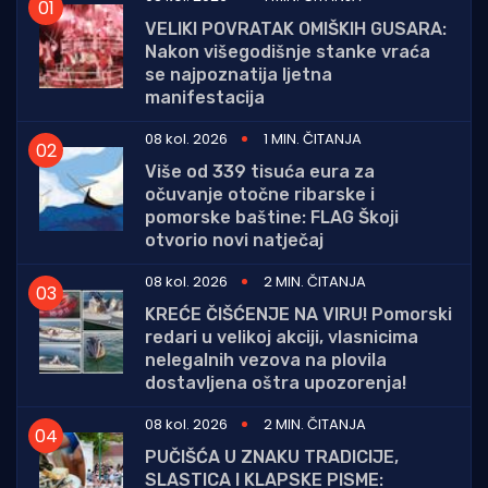
VELIKI POVRATAK OMIŠKIH GUSARA:
Nakon višegodišnje stanke vraća
se najpoznatija ljetna
manifestacija
08 kol. 2026
1 MIN. ČITANJA
Više od 339 tisuća eura za
očuvanje otočne ribarske i
pomorske baštine: FLAG Škoji
otvorio novi natječaj
08 kol. 2026
2 MIN. ČITANJA
KREĆE ČIŠĆENJE NA VIRU! Pomorski
redari u velikoj akciji, vlasnicima
nelegalnih vezova na plovila
dostavljena oštra upozorenja!
08 kol. 2026
2 MIN. ČITANJA
PUČIŠĆA U ZNAKU TRADICIJE,
SLASTICA I KLAPSKE PISME: