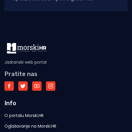
tradicionalnu proslavu Ribarske večeri i
blagdana sv. Lovre,
Jadranski web portal
Pratite nas
Info
O portalu Morski.HR
Oglašavanje na Morski.HR