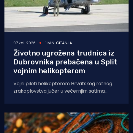
07 kol. 2026
1 MIN. ČITANJA
Životno ugrožena trudnica iz
Dubrovnika prebačena u Split
vojnim helikopterom
Vojni piloti helikopterom Hrvatskog ratnog
zrakoplovstva jučer u večernjim satima
prevezli su životno ugroženu trudnicu iz Opće
bolnice Dubrovnik u