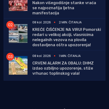
Nakon višegodišnje stanke vraća
se najpoznatija ljetna
manifestacija
08 kol. 2026
2 MIN. ČITANJA
KREĆE ČIŠĆENJE NA VIRU! Pomorski
redari u velikoj akciji, vlasnicima
nelegalnih vezova na plovila
dostavljena oštra upozorenja!
08 kol. 2026
1 MIN. ČITANJA
CRVENI ALARM ZA OBALU: DHMZ
izdao ozbiljno upozorenje, stiže
vrhunac toplinskog vala!