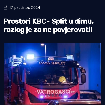
17 prosinca 2024
Turizam i nautika
Pomorstvo
Prostori KBC- Split u dimu,
Ribolov
razlog je za ne povjerovati!
Ekologija
Tradicija i kultura