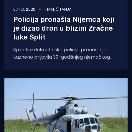
07 kol. 2026
1 MIN. ČITANJA
Policija pronašla Nijemca koji
je dizao dron u blizini Zračne
luke Split
Splitsko-dalmatinska policija pronašla je i
kazneno prijavila 39-godišnjeg njemačkog
državljanina osumnjičenog za nedopušteno
upravljanje dronom u zabranjenim zonama