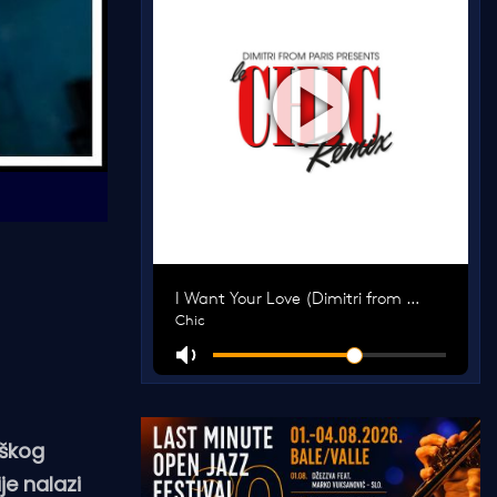
iškog
je nalazi