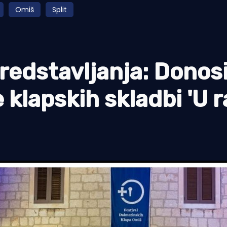
Omiš
Split
 predstavljanja: Dono
 klapskih skladbi 'U r