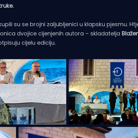
struke.
li su se brojni zaljubljenici u klapsku pjesmu. Htje
ionica dvojice cijenjenih autora – skladatelja
Blaže
otpisuju cijelu ediciju.