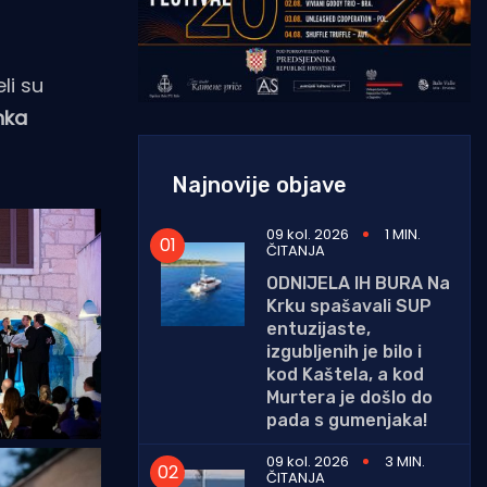
li su
nka
Najnovije objave
09 kol. 2026
1 MIN.
ČITANJA
ODNIJELA IH BURA Na
Krku spašavali SUP
entuzijaste,
izgubljenih je bilo i
kod Kaštela, a kod
Murtera je došlo do
pada s gumenjaka!
09 kol. 2026
3 MIN.
ČITANJA