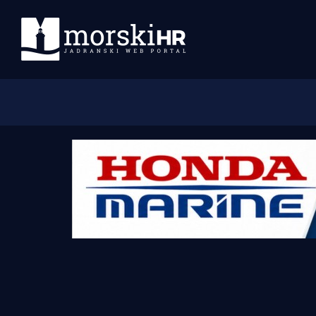
Početna
Morski plus
Morski TV
Obala
Otoci
Turizam i nautika