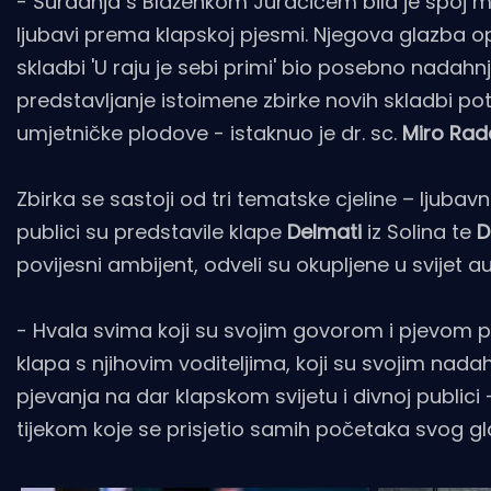
- Suradnja s Blaženkom Juračićem bila je spoj 
ljubavi prema klapskoj pjesmi. Njegova glazba o
skladbi 'U raju je sebi primi' bio posebno nadahn
predstavljanje istoimene zbirke novih skladbi po
umjetničke plodove - istaknuo je dr. sc.
Miro Rada
Zbirka se sastoji od tri tematske cjeline – ljuba
publici su predstavile klape
Delmati
iz Solina te
D
povijesni ambijent, odveli su okupljene u svijet au
- Hvala svima koji su svojim govorom i pjevom 
klapa s njihovim voditeljima, koji su svojim nad
pjevanja na dar klapskom svijetu i divnoj publici -
tijekom koje se prisjetio samih početaka svog 