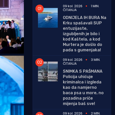
09 kol. 2026
1 MIN.
ČITANJA
ODNIJELA IH BURA Na
Krku spašavali SUP
entuzijaste,
izgubljenih je bilo i
kod Kaštela, a kod
Murtera je došlo do
pada s gumenjaka!
09 kol. 2026
3 MIN.
ČITANJA
SNIMKA S PAŠMANA
Policija uhićuje
kriminalca i izgleda
kao da namjerno
baca psa u more, no
pozadina priče
mijenja baš sve!
09 kol. 2026
2 MIN.