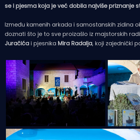
se i pjesma koja je već dobila najviše priznanje 
Između kamenih arkada i samostanskih zidina okupi
doznati što je to sve proizašlo iz majstorskih rad
Juračića
i pjesnika
Mira Radalja
, koji zajednički p