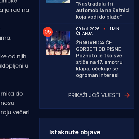
dničke
"Nastradala tri
a je rad na
automobila na šetnici
koja vodi do plaže"
e
09 kol. 2026
1 MIN.
ČITANJA
tima.
ŽRNOVNICA ĆE
GORJETI OD PISME
ke od njih
Poznato je tko sve
stiže na 17. smotru
uklopljeni u
klapa, očekuje se
ogroman interes!
rnika do
PRIKAŽI JOŠ VIJESTI
zanosu
raju večeri
Istaknute objave