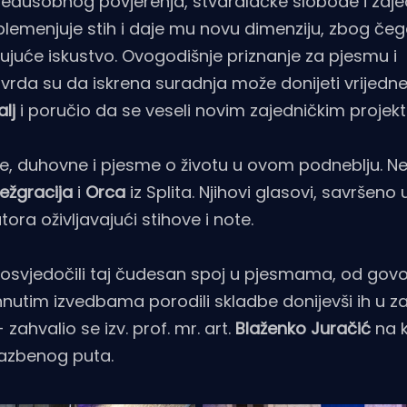
međusobnog povjerenja, stvaralačke slobode i zaje
plemenjuje stih i daje mu novu dimenziju, zbog čeg
jujuće iskustvo. Ovogodišnje priznanje za pjesmu i
tvrda su da iskrena suradnja može donijeti vrijedn
lj
i poručio da se veseli novim zajedničkim projek
vne, duhovne i pjesme o životu u ovom podneblju. Ne
ežgracija
i
Orca
iz Splita. Njihovi glasovi, savršeno 
tora oživljavajući stihove i note.
posvjedočili taj čudesan spoj u pjesmama, od govo
ahnutim izvedbama porodili skladbe donijevši ih u 
 zahvalio se izv. prof. mr. art.
Blaženko
Juračić
na k
glazbenog puta.