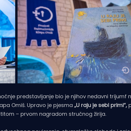
oćnje predstavljanje bio je njihov nedavni trijumf 
 klapa Omiš. Upravo je pjesma
„U raju je sebi primi“,
p
 štitom – prvom nagradom stručnog žirija.