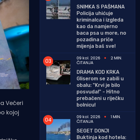
SNIMKA S PAŠMANA
Policija uhićuje
kriminalca i izgleda
kao da namjerno
baca psa u more, no
pozadina priče
mijenja baš sve!
09 kol. 2026
2 MIN.
ČITANJA
DRAMA KOD KRKA
Gliserom se zabili u
obalu: "Krvi je bilo
posvuda!" - Hitno
prebačeni u riječku
na Večeri
bolnicu!
o kojoj
09 kol. 2026
1 MIN.
ČITANJA
SEGET DONJI
Buktinja kod hotela: