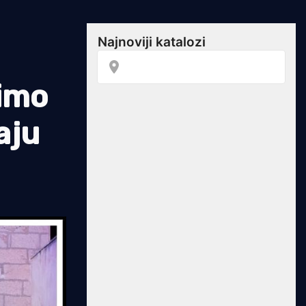
simo
aju