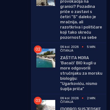
provokacija na
granici? Pozadina
priče o zastavi s
četiri "S" daleko je
mračnija, ali
razotkriva i političare
koji tako skreću
pozornost sa sebe
06 kol. 2026
5 MIN.
ČITANJA
ZAŠTITA MORA
'Bacači' BIO kugli u
more odgovorili
stručnjaku za morsku
biologiju:
"Ugarkoviću, nismo
šuplja priča"
06 kol. 2026
2 MIN.
ČITANJA
(DOBRO) SUSJEDSKE