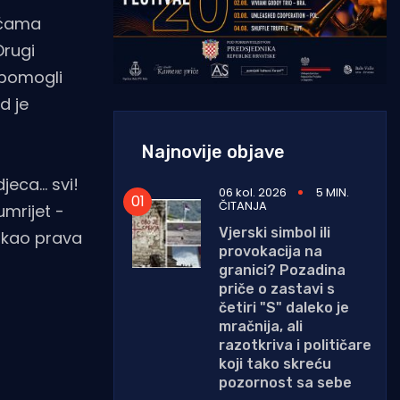
kućama
Drugi
u pomogli
d je
Najnovije objave
eca... svi!
06 kol. 2026
5 MIN.
ČITANJA
umrijet -
Vjerski simbol ili
, kao prava
provokacija na
granici? Pozadina
priče o zastavi s
četiri "S" daleko je
mračnija, ali
razotkriva i političare
koji tako skreću
pozornost sa sebe