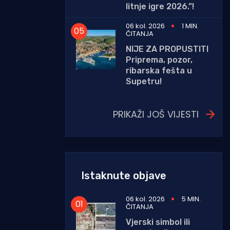
litnje igre 2026.”!
06 kol. 2026
1 MIN.
ČITANJA
NIJE ZA PROPUSTITI
Priprema, pozor,
ribarska fešta u
Supetru!
PRIKAŽI JOŠ VIJESTI
Istaknute objave
06 kol. 2026
5 MIN.
ČITANJA
Vjerski simbol ili