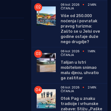
06 kol. 2026
2 MIN.
ČITANJA
Više od 250.000
noćenja i povratak
pravog turizma:
Zašto se u Jelsi ove
godine ostaje duže
nego drugdje?
06 kol. 2026
1 MIN.
ČITANJA
Talijan u Istri
mobitelom snimao
malu djecu, uhvatio
ga zaštitar
06 kol. 2026
2 MIN.
ČITANJA
Otok Pag u znaku
tradicije i vrhunske
zabave: Stižu „Paške