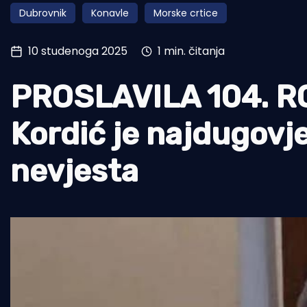
Dubrovnik
Konavle
Morske crtice
Pomorstvo
Ribolov
10 studenoga 2025
1 min. čitanja
Ekologija
PROSLAVILA 104. 
Tradicija i kultura
Kordić je najdugovj
nevjesta