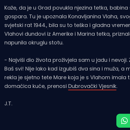
Kaže, da je u Grad povukla njezina tetka, babina 
gospara. Tu je upoznala Konavljanina Vlaha, svog
svjetski rat 1944., bila su to teška i gladna vre
Vlahovi dundovi iz Amerike i Marina tetka, prizn
napunila okruglu stotu.
- Najviši dio života proživjela sam u jadu i nevoji.
Baš svi! Nije lako kad izgubiš dva sina i muža, a 
rekla je sjetno tete Mare koja je s Vlahom imala 
domaćica kuće, prenosi
Dubrovački Vjesnik
.
J.T.