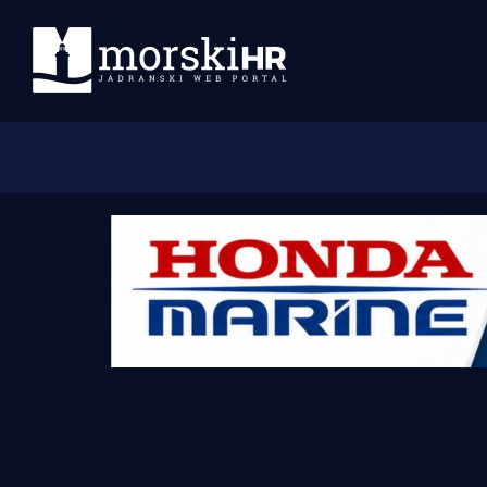
Početna
Morski plus
Morski TV
Obala
Otoci
Turizam i nautika