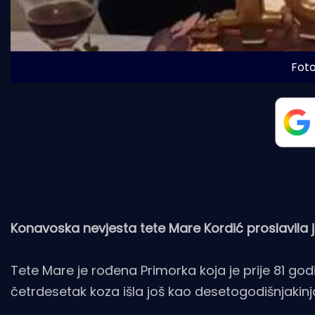
Foto
Konavoska nevjesta tete Mare Kordić proslavila j
Tete Mare je rođena Primorka koja je prije 81 go
četrdesetak koza išla još kao desetogodišnjakinja