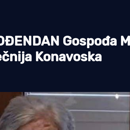
ROĐENDAN Gospođa M
ečnija Konavoska