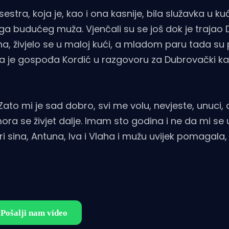
sestra, koja je, kao i ona kasnije, bila služavka u 
a budućeg muža. Vjenčali su se još dok je trajao 
mena, živjelo se u maloj kući, a mladom paru tada s
ala je gospođa Kordić u razgovoru za Dubrovački ka
 Zato mi je sad dobro, svi me volu, nevjeste, unuci, dj
mora se živjet dalje. Imam sto godina i ne da mi se 
tri sina, Antuna, Iva i Vlaha i mužu uvijek pomagala