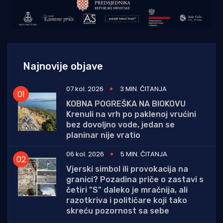
Najnovije objave
07 kol. 2026
3 MIN. ČITANJA
KOBNA POGREŠKA NA BIOKOVU
Krenuli na vrh po paklenoj vrućini
bez dovoljno vode, jedan se
planinar nije vratio
06 kol. 2026
5 MIN. ČITANJA
Vjerski simbol ili provokacija na
granici? Pozadina priče o zastavi s
četiri "S" daleko je mračnija, ali
razotkriva i političare koji tako
skreću pozornost sa sebe