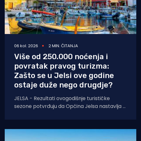
06 kol. 2026
2 MIN. ČITANJA
Više od 250.000 noćenja i
povratak pravog turizma:
Zašto se u Jelsi ove godine
ostaje duže nego drugdje?
JELSA - Rezultati ovogodišnje turističke
sezone potvrđuju da Općina Jelsa nastavlja u
pozitivnom smjeru. Do 1. kolovoza ostvarili
smo 255.585