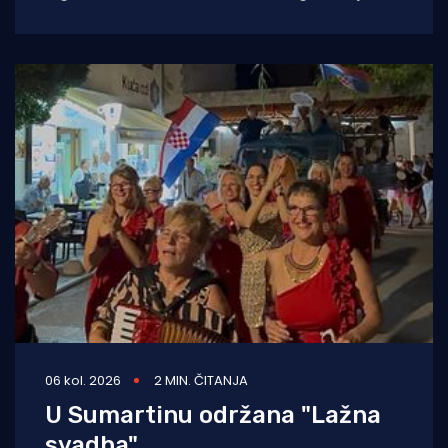
još jednu "NOĆ
06 kol. 2026
2 MIN. ČITANJA
U Sumartinu održana "Lažna
svadba"