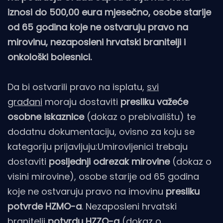
iznosi do 500,00 eura mjesečno, osobe starije
od 65 godina koje ne ostvaruju pravo na
mirovinu, nezaposleni hrvatski branitelji i
onkološki bolesnici.
Da bi ostvarili pravo na isplatu,
svi
građani
moraju dostaviti
presliku važeće
osobne iskaznice
(dokaz o prebivalištu) te
dodatnu dokumentaciju, ovisno za koju se
kategoriju prijavljuju:Umirovljenici trebaju
dostaviti
posljednji odrezak mirovine
(dokaz o
visini mirovine), osobe starije od 65 godina
koje ne ostvaruju pravo na imovinu
presliku
potvrde HZMO-a
. Nezaposleni hrvatski
branitelji
potvrdu HZZO-a
(dokaz o