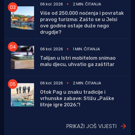
06 kol. 2026
2 MIN. ČITANJA
Više od 250.000 noćenja i povratak
pravog turizma: Zašto se u Jelsi
ove godine ostaje duže nego
drugdje?
06 kol. 2026
1 MIN. ČITANJA
Talijan u Istri mobitelom snimao
malu djecu, uhvatio ga zaštitar
06 kol. 2026
2 MIN. ČITANJA
Otok Pag u znaku tradicije i
vrhunske zabave: Stižu „Paške
litnje igre 2026.”!
PRIKAŽI JOŠ VIJESTI