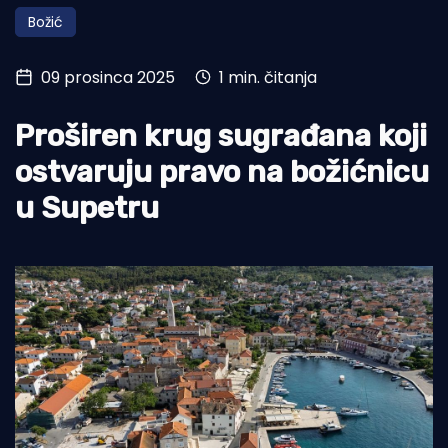
Božić
Turizam i nautika
Pomorstvo
09 prosinca 2025
1 min. čitanja
Ribolov
Proširen krug sugrađana koji
Ekologija
ostvaruju pravo na božićnicu
Tradicija i kultura
u Supetru