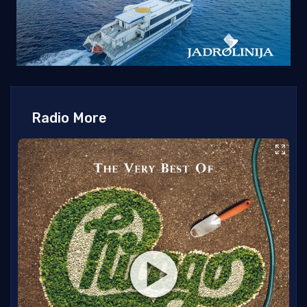
Radio More