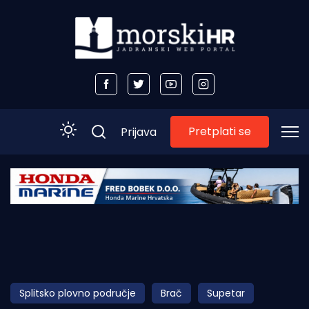
Pretplati se
Prijava
Početna
Morski plus
Morski TV
Obala
Splitsko plovno područje
Brač
Supetar
Otoci