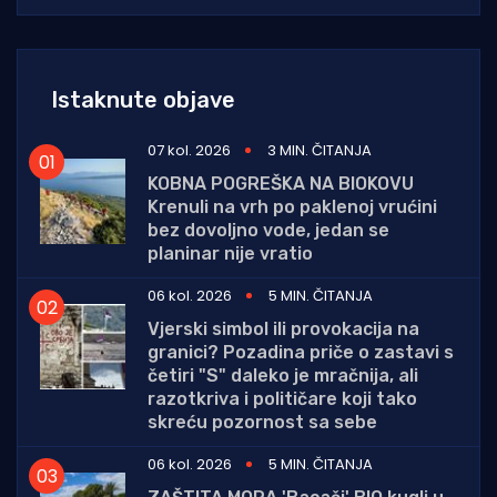
Istaknute objave
07 kol. 2026
3 MIN. ČITANJA
KOBNA POGREŠKA NA BIOKOVU
Krenuli na vrh po paklenoj vrućini
bez dovoljno vode, jedan se
planinar nije vratio
06 kol. 2026
5 MIN. ČITANJA
Vjerski simbol ili provokacija na
granici? Pozadina priče o zastavi s
četiri "S" daleko je mračnija, ali
razotkriva i političare koji tako
skreću pozornost sa sebe
06 kol. 2026
5 MIN. ČITANJA