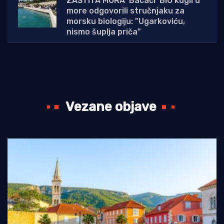
ZAŠTITA MORA 'Bacači' BIO kugli u
more odgovorili stručnjaku za
morsku biologiju: "Ugarkoviću,
nismo šuplja priča"
Vezane objave