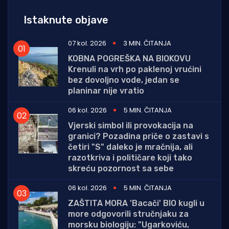
Istaknute objave
07 kol. 2026
3 MIN. ČITANJA
KOBNA POGREŠKA NA BIOKOVU
Krenuli na vrh po paklenoj vrućini
bez dovoljno vode, jedan se
planinar nije vratio
06 kol. 2026
5 MIN. ČITANJA
Vjerski simbol ili provokacija na
granici? Pozadina priče o zastavi s
četiri "S" daleko je mračnija, ali
razotkriva i političare koji tako
skreću pozornost sa sebe
06 kol. 2026
5 MIN. ČITANJA
ZAŠTITA MORA 'Bacači' BIO kugli u
more odgovorili stručnjaku za
morsku biologiju: "Ugarkoviću,