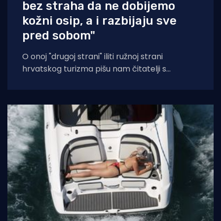
bez straha da ne dobijemo
kožni osip, a i razbijaju sve
pred sobom"
O onoj "drugoj strani" iliti ružnoj strani
hrvatskog turizma pišu nam čitatelji s
Murtera koji, kažu, muku muče