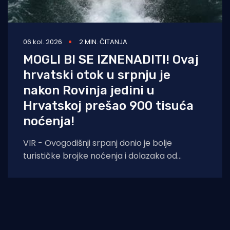
06 kol. 2026
2 MIN. ČITANJA
MOGLI BI SE IZNENADITI! Ovaj
hrvatski otok u srpnju je
nakon Rovinja jedini u
Hrvatskoj prešao 900 tisuća
noćenja!
VIR - Ovogodišnji srpanj donio je bolje
turističke brojke noćenja i dolazaka od
lanjskih: tijekom srpnja na otoku Viru
ostvareno je