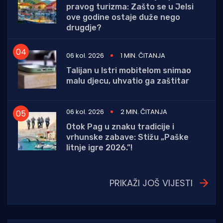
pravog turizma: Zašto se u Jelsi
ove godine ostaje duže nego
drugdje?
06 kol. 2026
1 MIN. ČITANJA
Talijan u Istri mobitelom snimao
malu djecu, uhvatio ga zaštitar
06 kol. 2026
2 MIN. ČITANJA
Otok Pag u znaku tradicije i
vrhunske zabave: Stižu „Paške
litnje igre 2026.”!
PRIKAŽI JOŠ VIJESTI