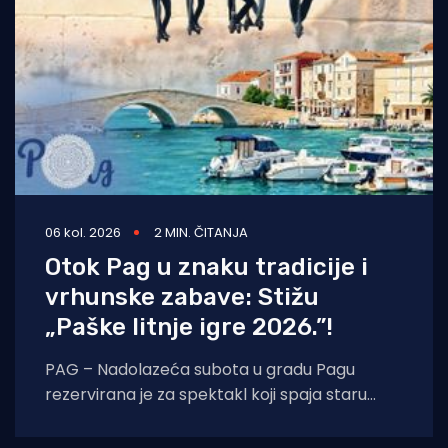
06 kol. 2026
2 MIN. ČITANJA
Otok Pag u znaku tradicije i
vrhunske zabave: Stižu
„Paške litnje igre 2026.”!
PAG – Nadolazeća subota u gradu Pagu
rezervirana je za spektakl koji spaja staru
tradiciju, natjecateljski duh i vrhunski provod.
U