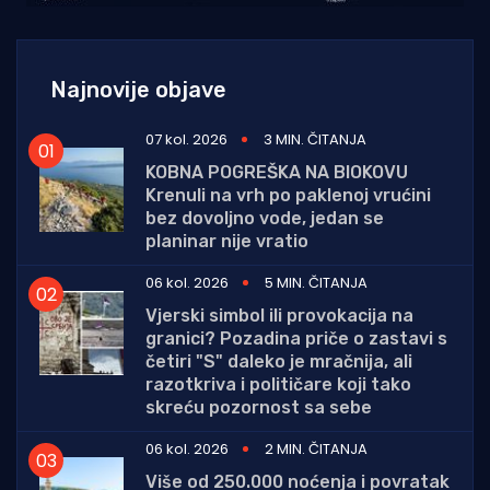
Najnovije objave
07 kol. 2026
3 MIN. ČITANJA
KOBNA POGREŠKA NA BIOKOVU
Krenuli na vrh po paklenoj vrućini
bez dovoljno vode, jedan se
planinar nije vratio
06 kol. 2026
5 MIN. ČITANJA
Vjerski simbol ili provokacija na
granici? Pozadina priče o zastavi s
četiri "S" daleko je mračnija, ali
razotkriva i političare koji tako
skreću pozornost sa sebe
06 kol. 2026
2 MIN. ČITANJA
Više od 250.000 noćenja i povratak