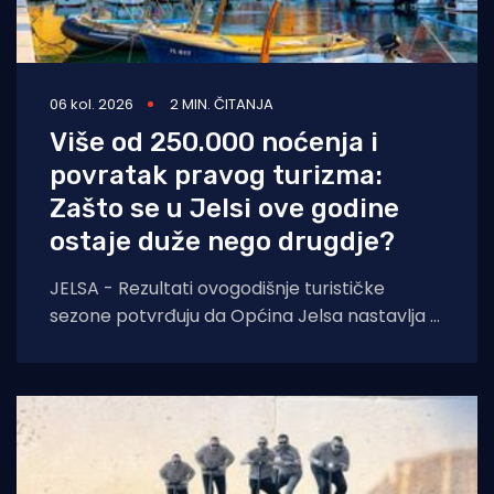
06 kol. 2026
2 MIN. ČITANJA
Više od 250.000 noćenja i
povratak pravog turizma:
Zašto se u Jelsi ove godine
ostaje duže nego drugdje?
JELSA - Rezultati ovogodišnje turističke
sezone potvrđuju da Općina Jelsa nastavlja u
pozitivnom smjeru. Do 1. kolovoza ostvarili
smo 255.585