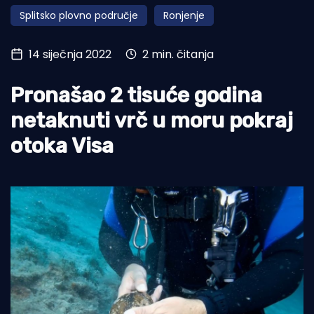
Splitsko plovno područje
Ronjenje
Turizam i nautika
Pomorstvo
14 siječnja 2022
2 min. čitanja
Ribolov
Pronašao 2 tisuće godina
Ekologija
netaknuti vrč u moru pokraj
Tradicija i kultura
otoka Visa