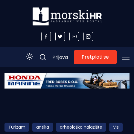
Pretplati se
Prijava
Početna
Morski plus
Morski TV
Obala
Turizam
antika
arheološko nalazište
Vis
Otoci