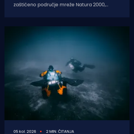
zaštićeno područje mreže Natura 2000,
Rječina se sustavno uništava i pretvara u
odvodni
05 kol. 2026
2 MIN. ČITANJA