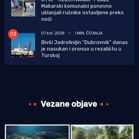
Makarski komunalci ponovno
uklanjali ručnike ostavljene preko
noći
07 kol. 2026
1 MIN. ČITANJA
Bivši Jadrolinijin "Dubrovnik" danas
je nasukan i oronuo u rezalištu u
Turskoj
Vezane objave