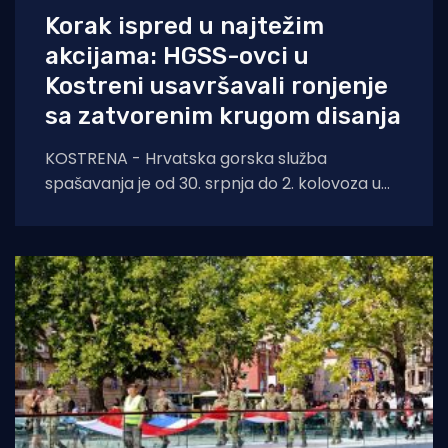
Korak ispred u najtežim
akcijama: HGSS-ovci u
Kostreni usavršavali ronjenje
sa zatvorenim krugom disanja
KOSTRENA - Hrvatska gorska služba
spašavanja je od 30. srpnja do 2. kolovoza u
Kostreni uspješno provela crossover tečaj
ronjenja za