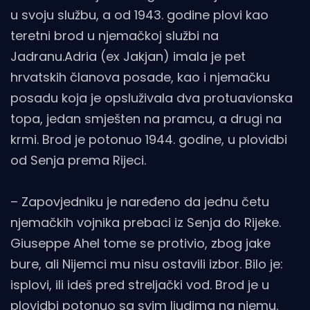
u svoju službu, a od 1943. godine plovi kao
teretni brod u njemačkoj službi na
Jadranu.Adria (ex Jakjan) imala je pet
hrvatskih članova posade, kao i njemačku
posadu koja je opsluživala dva protuavionska
topa, jedan smješten na pramcu, a drugi na
krmi. Brod je potonuo 1944. godine, u plovidbi
od Senja prema Rijeci.
– Zapovjedniku je naređeno da jednu četu
njemačkih vojnika prebaci iz Senja do Rijeke.
Giuseppe Ahel tome se protivio, zbog jake
bure, ali Nijemci mu nisu ostavili izbor. Bilo je:
isplovi, ili ideš pred streljački vod. Brod je u
plovidbi potonuo sa svim ljudima na njemu.