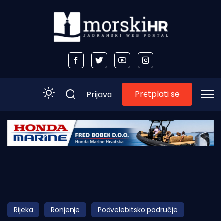
Pretplati se
Prijava
Početna
Morski plus
Morski TV
Obala
Rijeka
Ronjenje
Podvelebitsko područje
Otoci