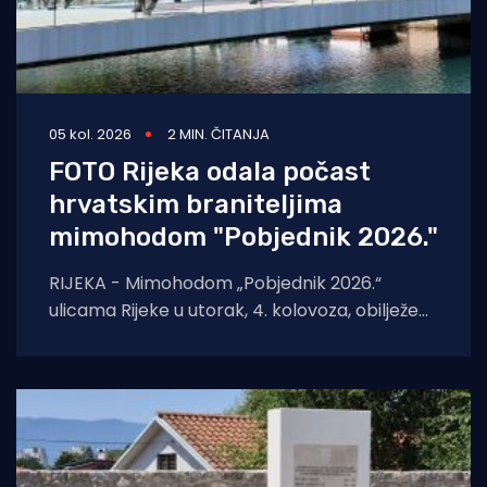
05 kol. 2026
2 MIN. ČITANJA
FOTO Rijeka odala počast
hrvatskim braniteljima
mimohodom "Pobjednik 2026."
RIJEKA - Mimohodom „Pobjednik 2026.“
ulicama Rijeke u utorak, 4. kolovoza, obilježeni
su Dan pobjede i domovinske zahvalnosti,
Dan hrvatskih branitelja