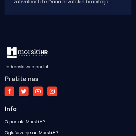
zahvalnosti te Dana hrvatskih branitelja
završeni su građevinski radovi na uređenju
spomen-obilježja u
Jadranski web portal
Pratite nas
Info
O portalu Morski.HR
Oglašavanje na Morski.HR