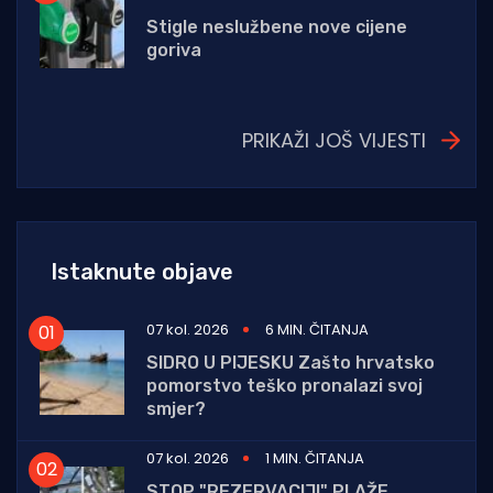
Stigle neslužbene nove cijene
goriva
PRIKAŽI JOŠ VIJESTI
Istaknute objave
07 kol. 2026
6 MIN. ČITANJA
SIDRO U PIJESKU Zašto hrvatsko
pomorstvo teško pronalazi svoj
smjer?
07 kol. 2026
1 MIN. ČITANJA
STOP "REZERVACIJI" PLAŽE