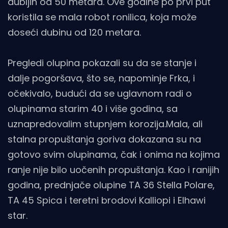
dubljih od 50 metara. Ove godine po prvi put
koristila se mala robot ronilica, koja može
doseći dubinu od 120 metara.
Pregledi olupina pokazali su da se stanje i
dalje pogoršava, što se, napominje Frka, i
očekivalo, budući da se uglavnom radi o
olupinama starim 40 i više godina, sa
uznapredovalim stupnjem korozija.Mala, ali
stalna propuštanja goriva dokazana su na
gotovo svim olupinama, čak i onima na kojima
ranje nije bilo uočenih propuštanja. Kao i ranijih
godina, prednjače olupine TA 36 Stella Polare,
TA 45 Spica i teretni brodovi Kalliopi i Elhawi
star.