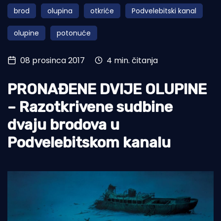
brod
olupina
otkriće
Podvelebitski kanal
Turizam i nautika
olupine
potonuće
Pomorstvo
Ribolov
08 prosinca 2017
4 min. čitanja
Ekologija
PRONAĐENE DVIJE OLUPINE
Tradicija i kultura
– Razotkrivene sudbine
dvaju brodova u
Podvelebitskom kanalu