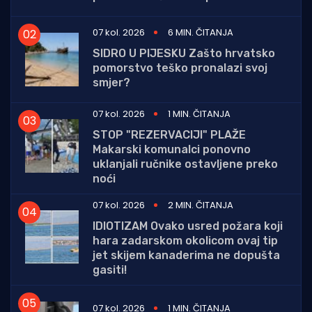
07 kol. 2026
6 MIN. ČITANJA
SIDRO U PIJESKU Zašto hrvatsko
pomorstvo teško pronalazi svoj
smjer?
07 kol. 2026
1 MIN. ČITANJA
STOP "REZERVACIJI" PLAŽE
Makarski komunalci ponovno
uklanjali ručnike ostavljene preko
noći
07 kol. 2026
2 MIN. ČITANJA
IDIOTIZAM Ovako usred požara koji
hara zadarskom okolicom ovaj tip
jet skijem kanaderima ne dopušta
gasiti!
07 kol. 2026
1 MIN. ČITANJA