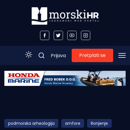
Pretplati se
Prijava
Početna
Morski plus
Morski TV
Obala
podmorska arheologija
amfore
Ronjenje
Otoci