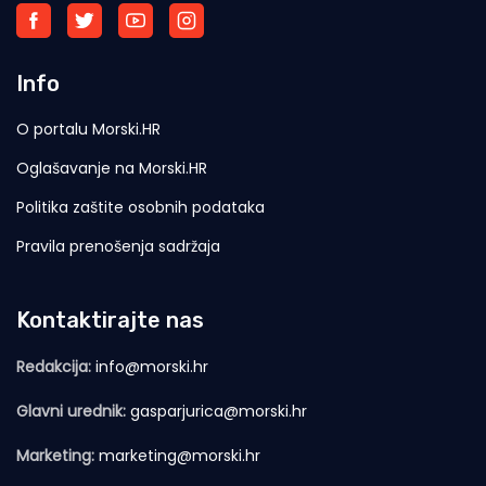
Info
O portalu Morski.HR
Oglašavanje na Morski.HR
Politika zaštite osobnih podataka
Pravila prenošenja sadržaja
Kontaktirajte nas
Redakcija:
info@morski.hr
Glavni urednik:
gasparjurica@morski.hr
Marketing:
marketing@morski.hr