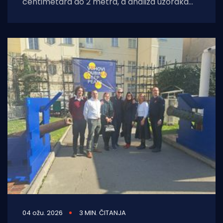
centimetara do 2 metra, a analiza uzoraka
drveta datira konstrukcije u 1. stoljeće
04 ožu. 2026
3 MIN. ČITANJA