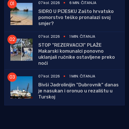
07 kol. 2026
6 MIN. ČITANJA
SIDRO U PIJESKU Zašto hrvatsko
pomorstvo teško pronalazi svoj
smjer?
07 kol. 2026
1 MIN. ČITANJA
STOP "REZERVACIJI" PLAŽE
Makarski komunalci ponovno
uklanjali ručnike ostavljene preko
noći
07 kol. 2026
1 MIN. ČITANJA
Bivši Jadrolinijin "Dubrovnik" danas
je nasukan i oronuo u rezalištu u
Turskoj