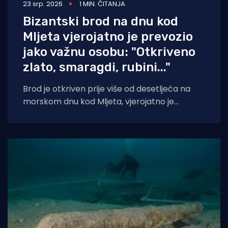
23 srp. 2026
1 MIN. ČITANJA
Bizantski brod na dnu kod
Mljeta vjerojatno je prevozio
jako važnu osobu: "Otkriveno
zlato, smaragdi, rubini..."
Brod je otkriven prije više od desetljeća na
morskom dnu kod Mljeta, vjerojatno je
prevozio visokorangiranu osobu i njezinu
pratnju.