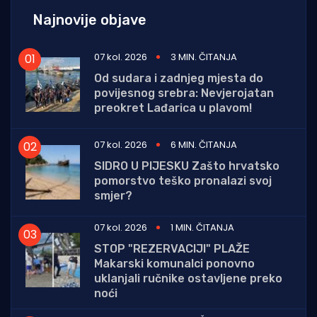
Najnovije objave
07 kol. 2026
3 MIN. ČITANJA
Od sudara i zadnjeg mjesta do
povijesnog srebra: Nevjerojatan
preokret Lađarica u plavom!
07 kol. 2026
6 MIN. ČITANJA
SIDRO U PIJESKU Zašto hrvatsko
pomorstvo teško pronalazi svoj
smjer?
07 kol. 2026
1 MIN. ČITANJA
STOP "REZERVACIJI" PLAŽE
Makarski komunalci ponovno
uklanjali ručnike ostavljene preko
noći