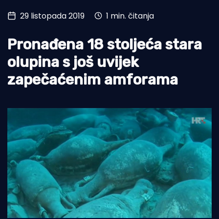
29 listopada 2019
1 min. čitanja
Turizam i nautika
Pomorstvo
Pronađena 18 stoljeća stara
Ribolov
olupina s još uvijek
zapečaćenim amforama
Ekologija
Tradicija i kultura