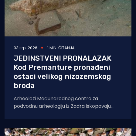
03 srp. 2026
1 MIN. ČITANJA
JEDINSTVENI PRONALAZAK
Kod Premanture pronađeni
ostaci velikog nizozemskog
broda
Arheolozi Međunarodnog centra za
podvodnu arheologiju iz Zadra iskopavaju
ostatke brodoloma velikog jedrenjaka s
topovima kod rta Franina. Kod malog