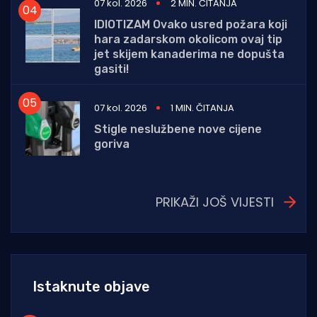
07 kol. 2026
2 MIN. ČITANJA
IDIOTIZAM Ovako usred požara koji
hara zadarskom okolicom ovaj tip
jet skijem kanaderima ne dopušta
gasiti!
07 kol. 2026
1 MIN. ČITANJA
Stigle neslužbene nove cijene
goriva
PRIKAŽI JOŠ VIJESTI
Istaknute objave