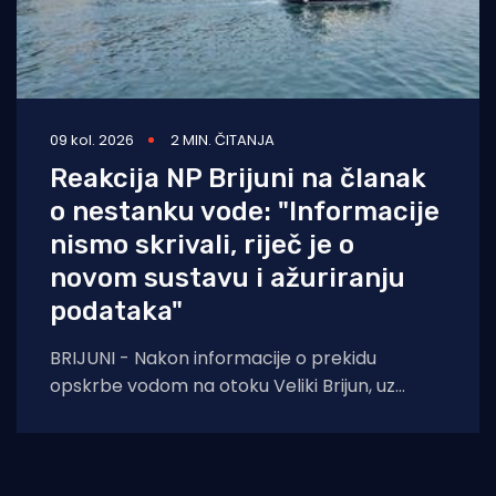
09 kol. 2026
2 MIN. ČITANJA
Reakcija NP Brijuni na članak
o nestanku vode: "Informacije
nismo skrivali, riječ je o
novom sustavu i ažuriranju
podataka"
BRIJUNI - Nakon informacije o prekidu
opskrbe vodom na otoku Veliki Brijun, uz
članak na portalu Morski HR koji otkriva da