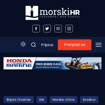
Pretplati se
Prijava
Početna
Morski plus
Morski TV
Obala
Brijuni i Kvarner
Krk
Morske crtice
brodica
Otoci