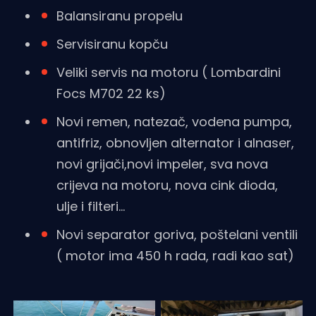
Balansiranu propelu
Servisiranu kopču
Veliki servis na motoru ( Lombardini
Focs M702 22 ks)
Novi remen, natezač, vodena pumpa,
antifriz, obnovljen alternator i alnaser,
novi grijači,novi impeler, sva nova
crijeva na motoru, nova cink dioda,
ulje i filteri...
Novi separator goriva, poštelani ventili
( motor ima 450 h rada, radi kao sat)