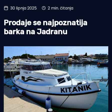
30 lipnja 2025
2 min. čitanja
Turizam i nautika
Pomorstvo
Prodaje se najpoznatija
Ribolov
barka na Jadranu
Ekologija
Tradicija i kultura