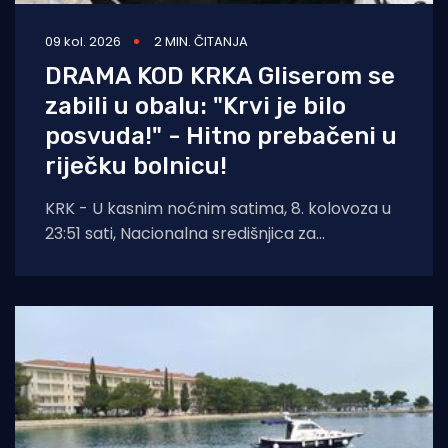
09 kol. 2026
2 MIN. ČITANJA
DRAMA KOD KRKA Gliserom se
zabili u obalu: "Krvi je bilo
posvuda!" - Hitno prebačeni u
riječku bolnicu!
KRK - U kasnim noćnim satima, 8. kolovoza u
23:51 sati, Nacionalna središnjica za
usklađivanje traganja i spašavanja na moru