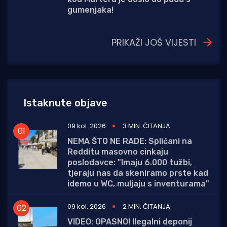
gumenjaka!
PRIKAŽI JOŠ VIJESTI
Istaknute objave
09 kol. 2026
3 MIN. ČITANJA
NEMA ŠTO NE RADE: Splićani na
Redditu masovno cinkaju
poslodavce: "Imaju 6.000 tužbi,
tjeraju nas da skeniramo prste kad
idemo u WC, muljaju s inventurama"
09 kol. 2026
2 MIN. ČITANJA
VIDEO: OPASNO! Ilegalni deponij