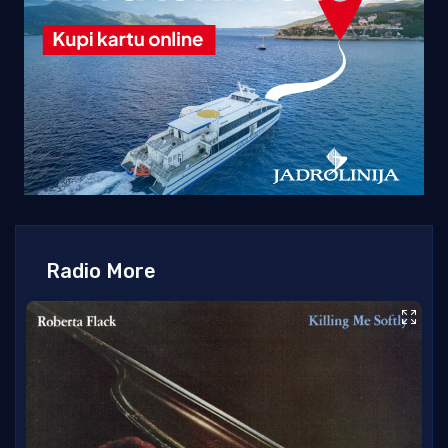
Radio More