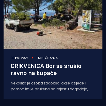
09 kol. 2026
1 MIN. ČITANJA
CRIKVENICA Bor se srušio
ravno na kupače
Nekoliko je osoba zadobilo lakše ozljede i
pomoć im je pružena na mjestu događaja,
javlja portal Crikva.hr. Pri padu