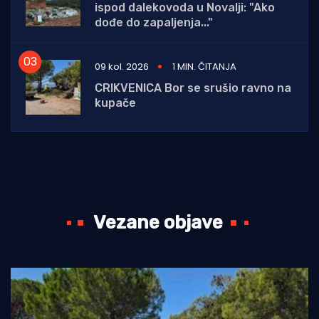
ispod dalekovoda u Novalji: "Ako
dođe do zapaljenja..."
09 kol. 2026
1 MIN. ČITANJA
CRIKVENICA Bor se srušio ravno na
kupače
Vezane objave