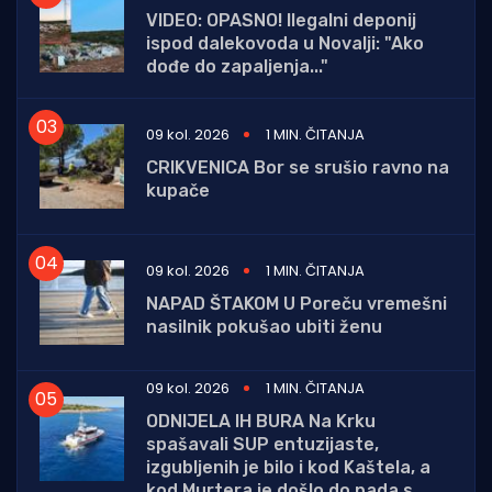
VIDEO: OPASNO! Ilegalni deponij
ispod dalekovoda u Novalji: "Ako
dođe do zapaljenja..."
09 kol. 2026
1 MIN. ČITANJA
CRIKVENICA Bor se srušio ravno na
kupače
09 kol. 2026
1 MIN. ČITANJA
NAPAD ŠTAKOM U Poreču vremešni
nasilnik pokušao ubiti ženu
09 kol. 2026
1 MIN. ČITANJA
ODNIJELA IH BURA Na Krku
spašavali SUP entuzijaste,
izgubljenih je bilo i kod Kaštela, a
kod Murtera je došlo do pada s