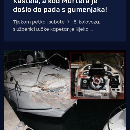
Kaštela, a kod Murtera je
došlo do pada s gumenjaka!
Tijekom petka i subote, 7. i 8. kolovoza,
službenici Lučke kapetanije Rijeka i
pripadajućih ispostava spasili su ukupno četiri
osobe.