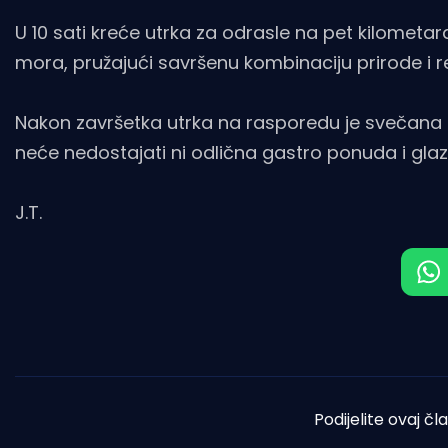
U 10 sati kreće utrka za odrasle na pet kilometara
mora, pružajući savršenu kombinaciju prirode i re
Nakon završetka utrka na rasporedu je svečana d
neće nedostajati ni odlična gastro ponuda i gl
J.T.
Podijelite ovaj čl