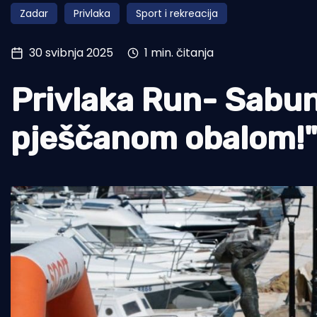
Zadar
Privlaka
Sport i rekreacija
Pomorstvo
Ribolov
30 svibnja 2025
1 min. čitanja
Ekologija
Privlaka Run- Sabuni
Tradicija i kultura
pješčanom obalom!