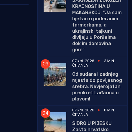
SARAJLIJA ZGROŽEN
KRAJNOSTIMA U
MAKARSKOJ: "Ja sam
bježao u poderanim
farmerkama, a
ukrajinski tajkuni
divljaju u Poršeima
dok im domovina
gori!"
07 kol. 2026
3 MIN.
ČITANJA
Od sudara i zadnjeg
mjesta do povijesnog
srebra: Nevjerojatan
preokret Lađarica u
plavom!
07 kol. 2026
6 MIN.
ČITANJA
SIDRO U PIJESKU
Zašto hrvatsko