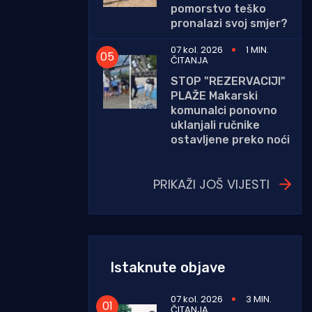
pomorstvo teško
pronalazi svoj smjer?
07 kol. 2026
1 MIN.
ČITANJA
STOP "REZERVACIJI"
PLAŽE Makarski
komunalci ponovno
uklanjali ručnike
ostavljene preko noći
PRIKAŽI JOŠ VIJESTI
Istaknute objave
07 kol. 2026
3 MIN.
ČITANJA