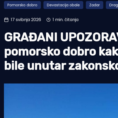
Pomorsko dobro
Devastacija obale
Zadar
Dra
Pomorstvo
Ribolov
17 svibnja 2026
1 min. čitanja
Ekologija
GRAĐANI UPOZORAVA
Tradicija i kultura
pomorsko dobro kako
bile unutar zakonsk