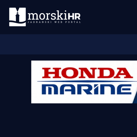
Početna
Morski plus
Morski TV
Obala
Otoci
Turizam i nautika