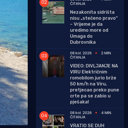
ČITANJA
Nezakonita sidrišta
nisu „stečeno pravo“
– Vrijeme je da
uredimo more od
Umaga do
Dubrovnika
08 kol. 2026
2 MIN.
ČITANJA
VIDEO: DIVLJANJE NA
VIRU Električnim
romobilom jurio brže
50 km/h na Viru,
pretjecao preko pune
crte pa se zabio u
pješaka!
08 kol. 2026
4 MIN.
ČITANJA
VRATIO SE DUH