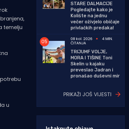
STARE DALMACIJE
rok
Pogledajte kako je
Kolište na jednu
abranjena,
večer oživjelo običaje
na temelju
privlačkih predaka!
08 kol. 2026
4 MIN.
ČITANJA
TRIJUMF VOLJE,
očna
MORA I TIŠINE Toni
Skelin u kajaku
preveslao Jadran i
pronašao duševni mir
upotrebu
PRIKAŽI JOŠ VIJESTI
da u
Istaknute objave