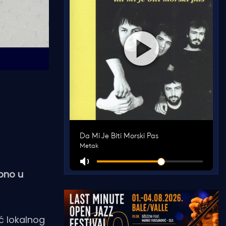
bno u
ć lokalnog