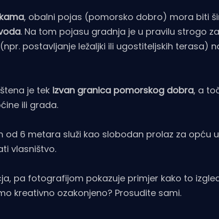
ukama
, obalni pojas (pomorsko dobro) mora biti ši
 voda
. Na tom pojasu gradnja je u pravilu strogo z
npr. postavljanje ležaljki ili ugostiteljskih terasa) 
štena je tek
izvan granica pomorskog dobra
, a t
ine ili grada.
 od 6 metara služi kao slobodan prolaz za opću 
ti vlasništvo.
ja, pa fotografijom pokazuje primjer kako to izgle
amo kreativno ozakonjeno? Prosudite sami.