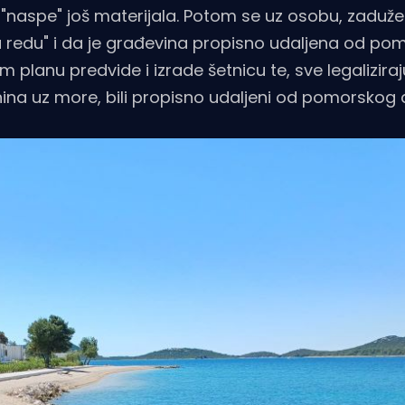
e "naspe" još materijala. Potom se uz osobu, zaduž
 redu" i da je građevina propisno udaljena od po
planu predvide i izrade šetnicu te, sve legaliziraj
tnina uz more, bili propisno udaljeni od pomorskog 