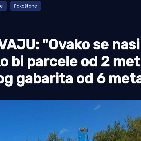
ge
Pakoštane
JU: "Ovako se nasi
 bi parcele od 2 met
og gabarita od 6 meta