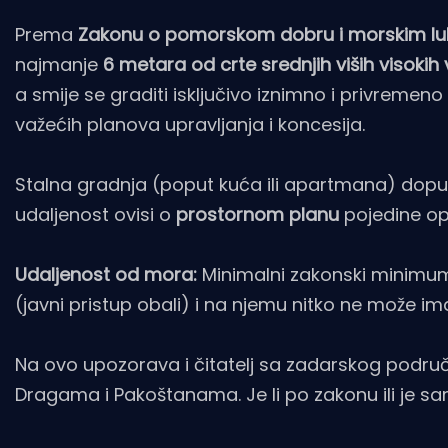
Prema
Zakonu o pomorskom dobru i morskim l
najmanje
6 metara od crte srednjih viših visokih
a smije se graditi isključivo iznimno i privremeno (
važećih planova upravljanja i koncesija.
Stalna gradnja (poput kuća ili apartmana) dopu
udaljenost ovisi o
prostornom planu
pojedine opć
Udaljenost od mora:
Minimalni zakonski minimum
(javni pristup obali) i na njemu nitko ne može ima
Na ovo upozorava i čitatelj sa zadarskog područ
Dragama i Pakoštanama. Je li po zakonu ili je s