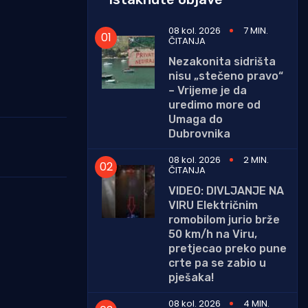
08 kol. 2026
7 MIN.
ČITANJA
Nezakonita sidrišta
nisu „stečeno pravo“
– Vrijeme je da
uredimo more od
Umaga do
Dubrovnika
08 kol. 2026
2 MIN.
ČITANJA
VIDEO: DIVLJANJE NA
VIRU Električnim
romobilom jurio brže
50 km/h na Viru,
pretjecao preko pune
crte pa se zabio u
pješaka!
08 kol. 2026
4 MIN.