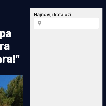
pa
ra
ra!"