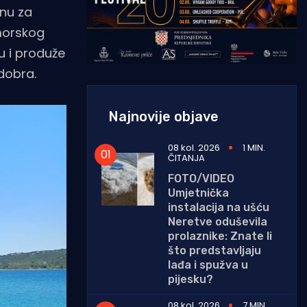
enu za
morskog
u i produže
dobra.
Najnovije objave
08 kol. 2026
1 MIN.
ČITANJA
FOTO/VIDEO
Umjetnička
instalacija na ušću
Neretve oduševila
prolaznike: Znate li
što predstavljaju
lađa i spužva u
pijesku?
08 kol. 2026
7 MIN.