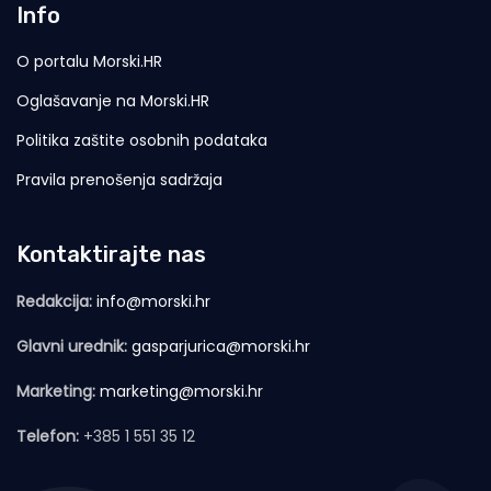
Info
O portalu Morski.HR
Oglašavanje na Morski.HR
Politika zaštite osobnih podataka
Pravila prenošenja sadržaja
Kontaktirajte nas
Redakcija:
info@morski.hr
Glavni urednik:
gasparjurica@morski.hr
Marketing:
marketing@morski.hr
Telefon:
+385 1 551 35 12