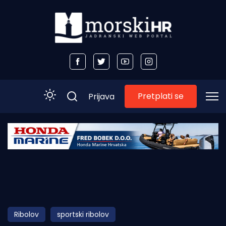
Pretplati se
Prijava
Početna
Morski plus
Morski TV
Obala
Ribolov
sportski ribolov
Otoci