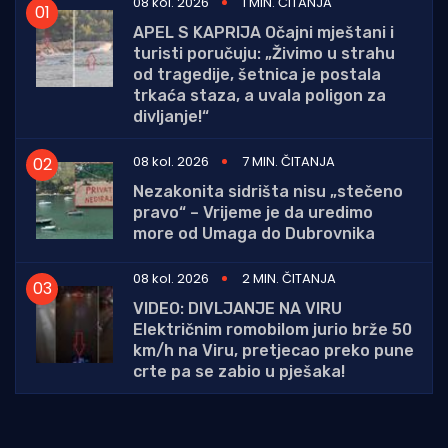
08 kol. 2026
1 MIN. ČITANJA
APEL S KAPRIJA Očajni mještani i
turisti poručuju: „Živimo u strahu
od tragedije, šetnica je postala
trkaća staza, a uvala poligon za
divljanje!“
08 kol. 2026
7 MIN. ČITANJA
Nezakonita sidrišta nisu „stečeno
pravo“ – Vrijeme je da uredimo
more od Umaga do Dubrovnika
08 kol. 2026
2 MIN. ČITANJA
VIDEO: DIVLJANJE NA VIRU
Električnim romobilom jurio brže 50
km/h na Viru, pretjecao preko pune
crte pa se zabio u pješaka!