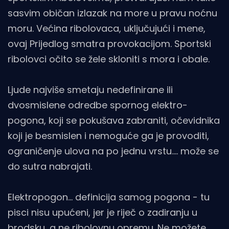
sasvim običan izlazak na more u pravu noćnu
moru. Većina ribolovaca, uključujući i mene,
ovaj Prijedlog smatra provokacijom. Sportski
ribolovci očito se žele skloniti s mora i obale.
Ljude najviše smetaju nedefinirane ili
dvosmislene odredbe spornog elektro-
pogona, koji se pokušava zabraniti, očevidnika
koji je besmislen i nemoguće ga je provoditi,
ograničenje ulova na po jednu vrstu.... može se
do sutra nabrajati.
Elektropogon... definicija samog pogona - tu
pisci nisu upućeni, jer je riječ o zadiranju u
brodsku, a ne ribolovnu opremu. Ne možete