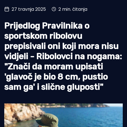
27 travnja 2025
2 min. čitanja
Turizam i nautika
Pomorstvo
Prijedlog Pravilnika o
Ribolov
sportskom ribolovu
prepisivali oni koji mora nisu
Ekologija
vidjeli - Ribolovci na nogama:
Tradicija i kultura
"Znači da moram upisati
'glavoč je bio 8 cm, pustio
sam ga' i slične gluposti"