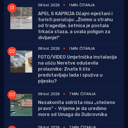
08 kol. 2026
1 MIN. ČITANJA
APEL S KAPRIJA Očajni mještani i
turisti poručuju: „Živimo u strahu
od tragedije, šetnica je postala
trkaća staza, a uvala poligon za
divljanje!“
08 kol. 2026
1 MIN. ČITANJA
FOTO/VIDEO Umjetnička instalacija
na ušću Neretve oduševila
prolaznike: Znate li što
predstavljaju lađa i spužva u
pijesku?
08 kol. 2026
7 MIN. ČITANJA
Nezakonita sidrišta nisu „stečeno
pravo“ – Vrijeme je da uredimo
more od Umaga do Dubrovnika
08 kol. 2026
2 MIN. ČITANJA