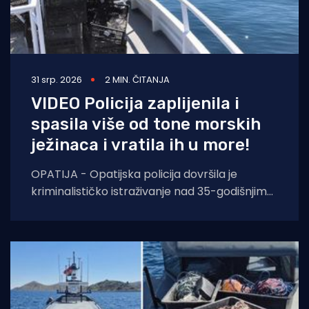
31 srp. 2026
2 MIN. ČITANJA
VIDEO Policija zaplijenila i
spasila više od tone morskih
ježinaca i vratila ih u more!
OPATIJA - Opatijska policija dovršila je
kriminalističko istraživanje nad 35-godišnjim
hrvatskim državljaninom koji je uhvaćen u
pokušaju krijumčarenja više od