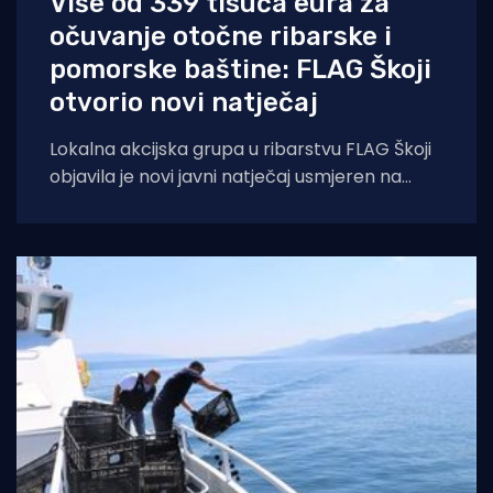
Više od 339 tisuća eura za
očuvanje otočne ribarske i
pomorske baštine: FLAG Škoji
otvorio novi natječaj
Lokalna akcijska grupa u ribarstvu FLAG Škoji
objavila je novi javni natječaj usmjeren na
očuvanje, valorizaciju i promociju bogate
ribarske,