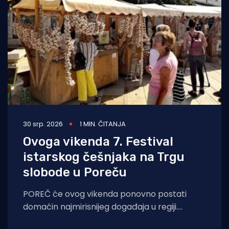
30 srp. 2026
1 MIN. ČITANJA
Ovoga vikenda 7. Festival
istarskog češnjaka na Trgu
slobode u Poreču
POREČ će ovog vikenda ponovno postati
domaćin najmirisnijeg događaja u regiji.
Sedmo izdanje Festivala istarskog češnjaka