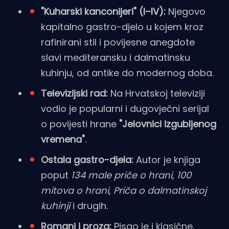
"Kuharski kanconijeri" (I–IV):
Njegovo
kapitalno gastro-djelo u kojem kroz
rafinirani stil i povijesne anegdote
slavi mediteransku i dalmatinsku
kuhinju, od antike do modernog doba.
Televizijski rad:
Na Hrvatskoj televiziji
vodio je popularni i dugovječni serijal
o povijesti hrane
"Jelovnici izgubljenog
vremena"
.
Ostala gastro-djela:
Autor je knjiga
poput
134 male priče o hrani
,
100
mitova o hrani
,
Priča o dalmatinskoj
kuhinji
i drugih.
Romani i proza:
Pisao je i klasične,