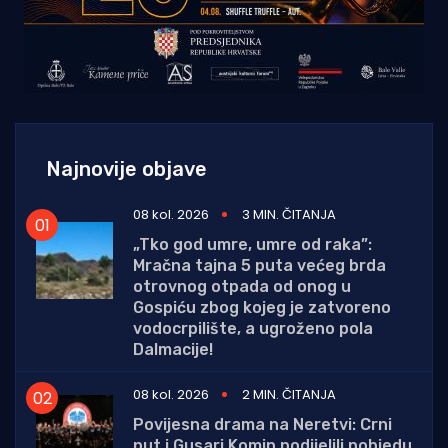
Najnovije objave
08 kol. 2026
3 MIN. ČITANJA
„Tko god umre, umre od raka”:
Mračna tajna 5 puta većeg brda
otrovnog otpada od onog u
Gospiću zbog kojeg je zatvoreno
vodocrpilište, a ugroženo pola
Dalmacije!
08 kol. 2026
2 MIN. ČITANJA
Povijesna drama na Neretvi: Crni
put i Gusari Komin podijelili pobjedu