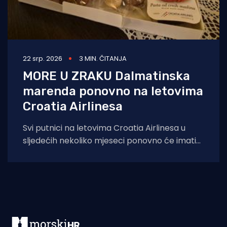
22 srp. 2026
3 MIN. ČITANJA
MORE U ZRAKU Dalmatinska
marenda ponovno na letovima
Croatia Airlinesa
Svi putnici na letovima Croatia Airlinesa u
sljedećih nekoliko mjeseci ponovno će imati
priliku kušati autentične dalmatinske delicije u
sklopu