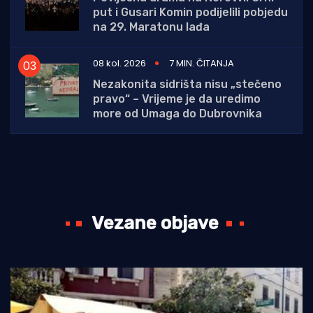
put i Gusari Komin podijelili pobjedu
na 29. Maratonu lađa
08 kol. 2026
7 MIN. ČITANJA
Nezakonita sidrišta nisu „stečeno
pravo“ – Vrijeme je da uredimo
more od Umaga do Dubrovnika
Vezane objave