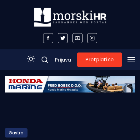
Pretplati se
Prijava
Početna
Morski plus
Morski TV
Obala
Gastro
Otoci