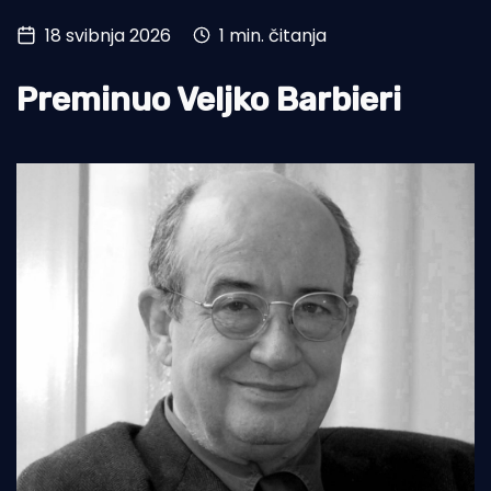
18 svibnja 2026
1 min. čitanja
Turizam i nautika
Pomorstvo
Preminuo Veljko Barbieri
Ribolov
Ekologija
Tradicija i kultura