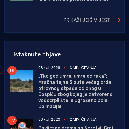
PRIKAŽI JOŠ VIJESTI
Istaknute objave
08 kol. 2026
3 MIN. ČITANJA
„Tko god umre, umre od raka”:
Mračna tajna 5 puta većeg brda
otrovnog otpada od onog u
Gospiću zbog kojeg je zatvoreno
vodocrpilište, a ugroženo pola
Dalmacije!
08 kol. 2026
2 MIN. ČITANJA
Povijesna drama na Neretvi: Crni