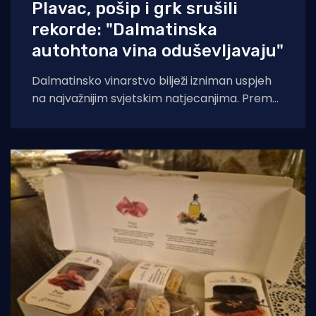
Plavac, pošip i grk srušili
rekorde: "Dalmatinska
autohtona vina oduševljavaju"
Dalmatinsko vinarstvo bilježi izniman uspjeh
na najvažnijim svjetskim natjecanjima. Prema
analizi Udruženja Vino Dalmacije, koja
obuhvaća rezultate Decanter World Wine