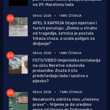
na 29. Maratonu lađa
08 kol. 2026
1 MIN. ČITANJA
APEL S KAPRIJA Očajni mještani i
turisti poručuju: „Živimo u strahu
od tragedije, šetnica je postala
trkaća staza, a uvala poligon za
divljanje!“
08 kol. 2026
1 MIN. ČITANJA
FOTO/VIDEO Umjetnička instalacija
na ušću Neretve oduševila
prolaznike: Znate li što
predstavljaju lađa i spužva u
pijesku?
08 kol. 2026
7 MIN. ČITANJA
Nezakonita sidrišta nisu „stečeno
pravo“ – Vrijeme je da uredimo
more od Umaga do Dubrovnika