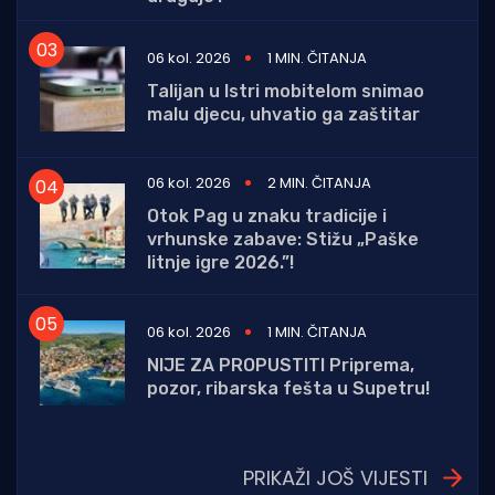
06 kol. 2026
1 MIN. ČITANJA
Talijan u Istri mobitelom snimao
malu djecu, uhvatio ga zaštitar
06 kol. 2026
2 MIN. ČITANJA
Otok Pag u znaku tradicije i
vrhunske zabave: Stižu „Paške
litnje igre 2026.”!
06 kol. 2026
1 MIN. ČITANJA
NIJE ZA PROPUSTITI Priprema,
pozor, ribarska fešta u Supetru!
PRIKAŽI JOŠ VIJESTI