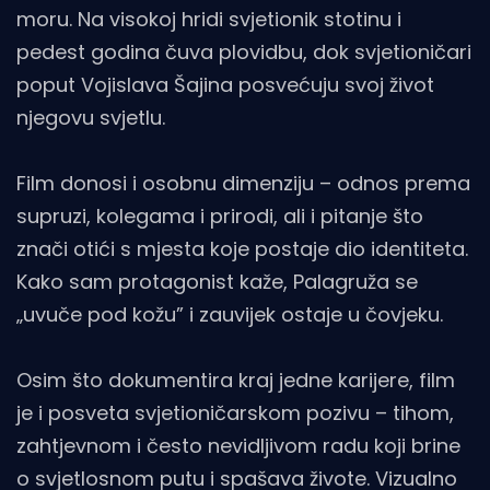
moru. Na visokoj hridi svjetionik stotinu i
pedest godina čuva plovidbu, dok svjetioničari
poput Vojislava Šajina posvećuju svoj život
njegovu svjetlu.
Film donosi i osobnu dimenziju – odnos prema
supruzi, kolegama i prirodi, ali i pitanje što
znači otići s mjesta koje postaje dio identiteta.
Kako sam protagonist kaže, Palagruža se
„uvuče pod kožu” i zauvijek ostaje u čovjeku.
Osim što dokumentira kraj jedne karijere, film
je i posveta svjetioničarskom pozivu – tihom,
zahtjevnom i često nevidljivom radu koji brine
o svjetlosnom putu i spašava živote. Vizualno