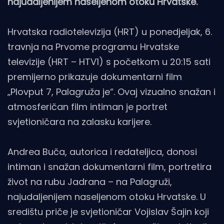
najudaljenijem naseljenom otoku Hrvatske.
Hrvatska radiotelevizija (HRT) u ponedjeljak, 6.
travnja na Prvome programu Hrvatske
televizije (HRT – HTV1) s početkom u 20:15 sati
premijerno prikazuje dokumentarni film
„Plovput 7, Palagruža je“. Ovaj vizualno snažan i
atmosferičan film intiman je portret
svjetioničara na zalasku karijere.
Andrea Buča, autorica i redateljica, donosi
intiman i snažan dokumentarni film, portretira
život na rubu Jadrana – na Palagruži,
najudaljenijem naseljenom otoku Hrvatske. U
središtu priče je svjetioničar Vojislav Šajin koji