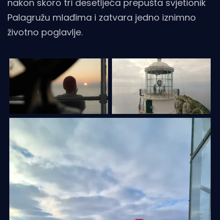
nakon skoro tri desetljeća prepušta svjetionik
Palagružu mlađima i zatvara jedno iznimno
životno poglavlje.