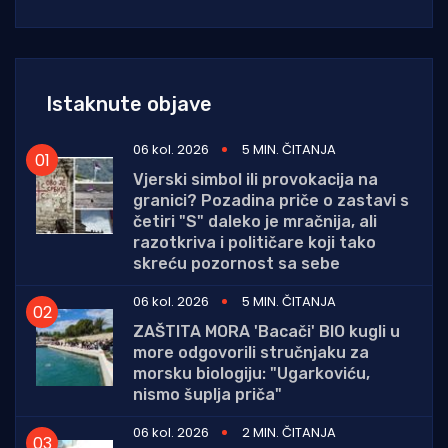
Istaknute objave
06 kol. 2026
5 MIN. ČITANJA
Vjerski simbol ili provokacija na
granici? Pozadina priče o zastavi s
četiri "S" daleko je mračnija, ali
razotkriva i političare koji tako
skreću pozornost sa sebe
06 kol. 2026
5 MIN. ČITANJA
ZAŠTITA MORA 'Bacači' BIO kugli u
more odgovorili stručnjaku za
morsku biologiju: "Ugarkoviću,
nismo šuplja priča"
06 kol. 2026
2 MIN. ČITANJA