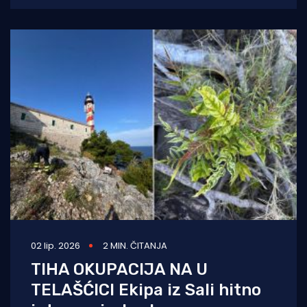
Glavat. Na toj maloj, gotovo
02 lip. 2026
2 MIN. ČITANJA
TIHA OKUPACIJA NA U
TELAŠĆICI Ekipa iz Sali hitno