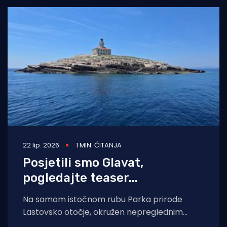
22 lip. 2026
1 MIN. ČITANJA
Posjetili smo Glavat,
pogledajte teaser...
Na samom istočnom rubu Parka prirode
Lastovsko otočje, okružen nepreglednim
plavetnilom Jadrana, ponosno stoji otočić