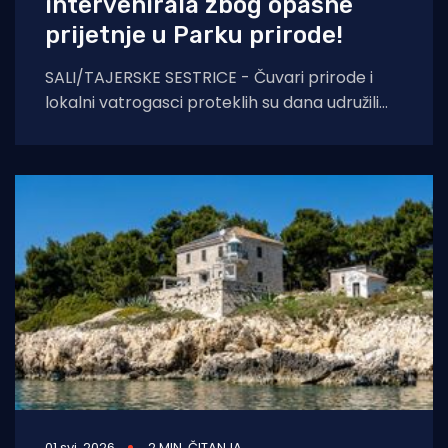
intervenirala zbog opasne
prijetnje u Parku prirode!
SALI/TAJERSKE SESTRICE - Čuvari prirode i
lokalni vatrogasci proteklih su dana udružili
snage u borbi za očuvanje autohtonog
ekosustava Parka
01 svi. 2026
2 MIN. ČITANJA