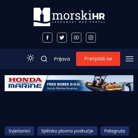
Pretplati se
Prijava
Početna
Morski plus
Morski TV
Obala
Svjetionici
Splitsko plovno područje
Palagruža
Otoci