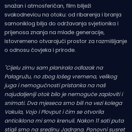
snažan i atmosferičan, film bilježi
svakodnevicu na otoku: od ribarenja i branja
samoniklog bilja do održavanja svjetionika i
prijenosa znanja na mlađe generacije,
istovremeno otvarajući prostor za razmišljanje
o odnosu čovjeka i prirode.
"Cijelu zimu sam planirala odlazak na
Palagružu, no zbog lošeg vremena, velikog
juga i nemogućnosti pristanka na naš
najudaljeniji otok bilo je nemoguće zaploviti i
snimati. Dva mjeseca smo bili na vezi kolega
Vakula, Vojo i Plovput i čim se otvorila
anticiklona mi smo krenuli. Nakon 11 sati puta
stigli smo na sredinu Jadrana. Ponovni susret