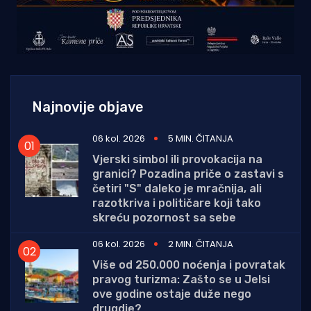
Najnovije objave
06 kol. 2026
5 MIN. ČITANJA
Vjerski simbol ili provokacija na
granici? Pozadina priče o zastavi s
četiri "S" daleko je mračnija, ali
razotkriva i političare koji tako
skreću pozornost sa sebe
06 kol. 2026
2 MIN. ČITANJA
Više od 250.000 noćenja i povratak
pravog turizma: Zašto se u Jelsi
ove godine ostaje duže nego
drugdje?