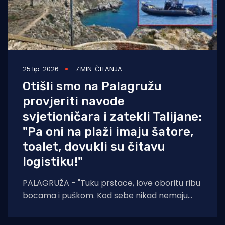
25 lip. 2026
7 MIN. ČITANJA
Otišli smo na Palagružu
provjeriti navode
svjetioničara i zatekli Talijane:
"Pa oni na plaži imaju šatore,
toalet, dovukli su čitavu
logistiku!"
PALAGRUŽA - "Tuku prstace, love oboritu ribu
bocama i puškom. Kod sebe nikad nemaju
ništa više osim osnovnog pribora za