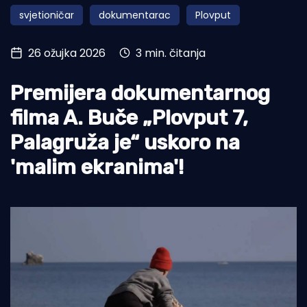
svjetioničar
dokumentarac
Plovput
Turizam i nautika
Pomorstvo
26 ožujka 2026
3 min. čitanja
Ribolov
Premijera dokumentarnog
Ekologija
filma A. Buče „Plovput 7,
Tradicija i kultura
Palagruža je“ uskoro na
'malim ekranima'!