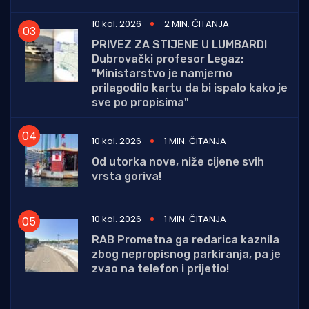
10 kol. 2026
2 MIN. ČITANJA
PRIVEZ ZA STIJENE U LUMBARDI
Dubrovački profesor Legaz:
"Ministarstvo je namjerno
prilagodilo kartu da bi ispalo kako je
sve po propisima"
10 kol. 2026
1 MIN. ČITANJA
Od utorka nove, niže cijene svih
vrsta goriva!
10 kol. 2026
1 MIN. ČITANJA
RAB Prometna ga redarica kaznila
zbog nepropisnog parkiranja, pa je
zvao na telefon i prijetio!