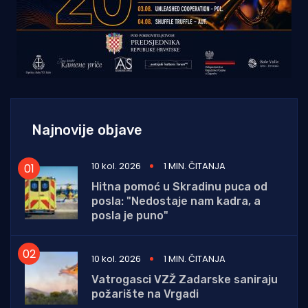
Najnovije objave
10 kol. 2026
1 MIN. ČITANJA
Hitna pomoć u Skradinu puca od
posla: "Nedostaje nam kadra, a
posla je puno"
10 kol. 2026
1 MIN. ČITANJA
Vatrogasci VZŽ Zadarske saniraju
požarište na Vrgadi