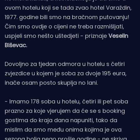
ovom hotelu koji se tada zvao hotel Varaždin,
1977. godine bili smo na bračnom putovanju!
Čim smo ovdje o cijeni ne treba razmišljati,
uspjeli smo nešto uštedjeti - priznaje
Veselin
Biševac.
Dovoljno za tjedan odmora u hotelu s četiri
zvjezdice u kojem je soba za dvoje 195 eura,
inače osam posto skuplja no lani.
- Imamo 178 soba u hotelu, četiri ili pet soba
prazno za koje vjerujem da će se s booking
gostima do kraja dana napuniti, tako da
mislim da smo među onima kojima je ova
sezona bolja nego prošle godine - ne skriva