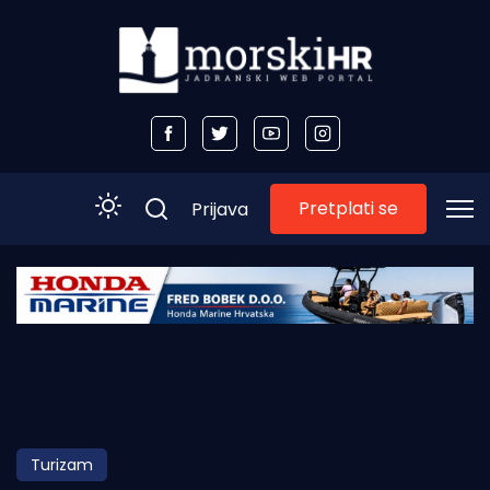
Pretplati se
Prijava
Početna
Morski plus
Morski TV
Obala
Turizam
Otoci