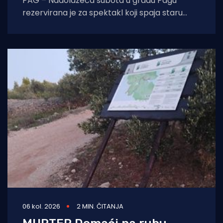
PAG – Nadolazeća subota u gradu Pagu
rezervirana je za spektakl koji spaja staru
tradiciju, natjecateljski duh i vrhunski provod.
U
06 kol. 2026
2 MIN. ČITANJA