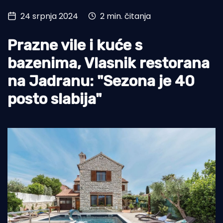
24 srpnja 2024
2 min. čitanja
Turizam i nautika
Pomorstvo
Prazne vile i kuće s
Ribolov
bazenima, Vlasnik restorana
na Jadranu: "Sezona je 40
Ekologija
posto slabija"
Tradicija i kultura