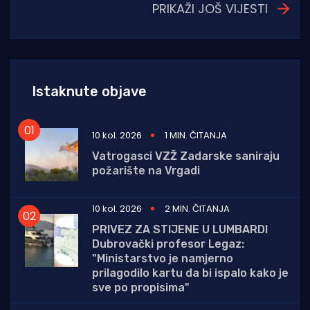
PRIKAŽI JOŠ VIJESTI
Istaknute objave
10 kol. 2026
1 MIN. ČITANJA
Vatrogasci VZŽ Zadarske saniraju
požarište na Vrgadi
10 kol. 2026
2 MIN. ČITANJA
PRIVEZ ZA STIJENE U LUMBARDI
Dubrovački profesor Legaz:
"Ministarstvo je namjerno
prilagodilo kartu da bi ispalo kako je
sve po propisima"