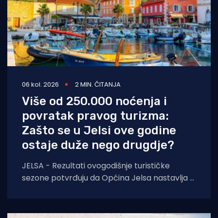
06 kol. 2026
2 MIN. ČITANJA
Više od 250.000 noćenja i
povratak pravog turizma:
Zašto se u Jelsi ove godine
ostaje duže nego drugdje?
JELSA - Rezultati ovogodišnje turističke
sezone potvrđuju da Općina Jelsa nastavlja u
pozitivnom smjeru. Do 1. kolovoza ostvarili
smo 255.585