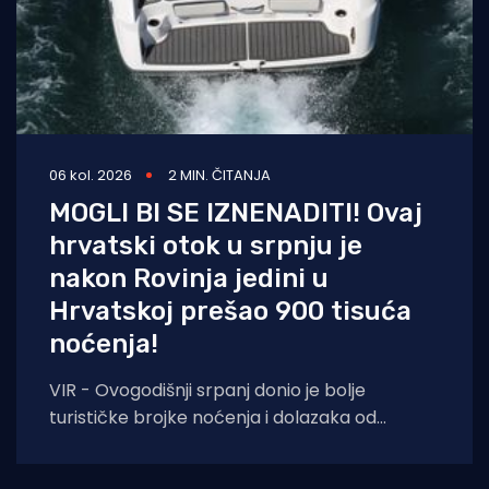
06 kol. 2026
2 MIN. ČITANJA
MOGLI BI SE IZNENADITI! Ovaj
hrvatski otok u srpnju je
nakon Rovinja jedini u
Hrvatskoj prešao 900 tisuća
noćenja!
VIR - Ovogodišnji srpanj donio je bolje
turističke brojke noćenja i dolazaka od
lanjskih: tijekom srpnja na otoku Viru
ostvareno je