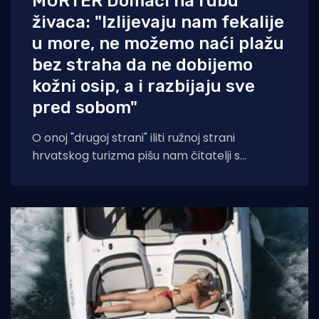
MURTER Domaći na rubu
živaca: "Izlijevaju nam fekalije
u more, ne možemo naći plažu
bez straha da ne dobijemo
kožni osip, a i razbijaju sve
pred sobom"
O onoj "drugoj strani" iliti ružnoj strani
hrvatskog turizma pišu nam čitatelji s
Murtera koji, kažu, muku muče