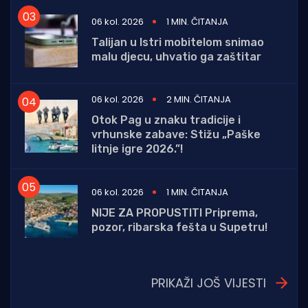
06 kol. 2026
1 MIN. ČITANJA
Talijan u Istri mobitelom snimao
malu djecu, uhvatio ga zaštitar
06 kol. 2026
2 MIN. ČITANJA
Otok Pag u znaku tradicije i
vrhunske zabave: Stižu „Paške
litnje igre 2026.”!
06 kol. 2026
1 MIN. ČITANJA
NIJE ZA PROPUSTITI Priprema,
pozor, ribarska fešta u Supetru!
PRIKAŽI JOŠ VIJESTI