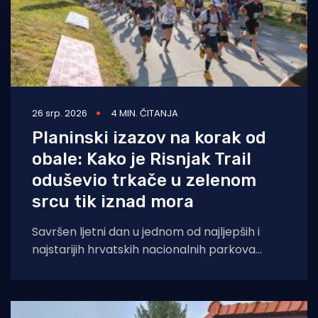
26 srp. 2026
4 MIN. ČITANJA
Planinski izazov na korak od
obale: Kako je Risnjak Trail
oduševio trkače u zelenom
srcu tik iznad mora
Savršen ljetni dan u jednom od najljepših i
najstarijih hrvatskih nacionalnih parkova
obilježio je Risnjak Trail, koji su uspješno
organizirali