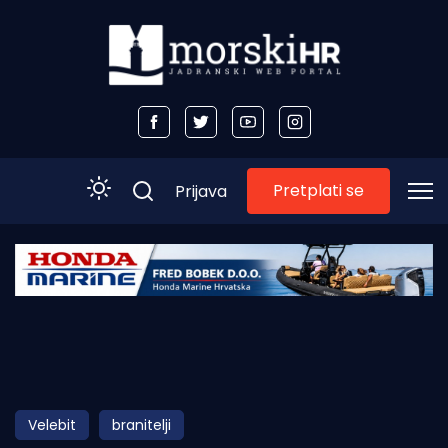
Pretplati se
Prijava
Početna
Morski plus
Morski TV
Obala
Velebit
branitelji
Otoci