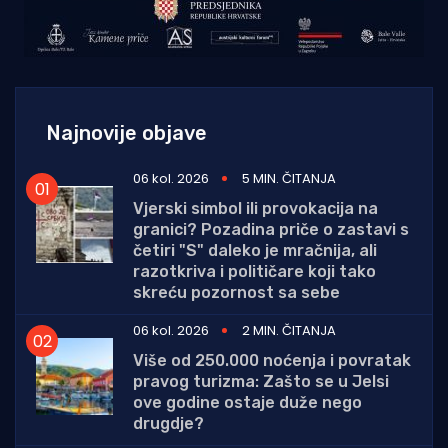
Najnovije objave
06 kol. 2026
5 MIN. ČITANJA
Vjerski simbol ili provokacija na
granici? Pozadina priče o zastavi s
četiri "S" daleko je mračnija, ali
razotkriva i političare koji tako
skreću pozornost sa sebe
06 kol. 2026
2 MIN. ČITANJA
Više od 250.000 noćenja i povratak
pravog turizma: Zašto se u Jelsi
ove godine ostaje duže nego
drugdje?