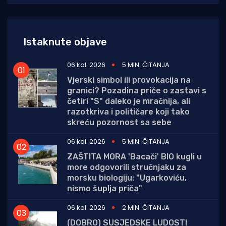
Istaknute objave
06 kol. 2026
5 MIN. ČITANJA
Vjerski simbol ili provokacija na
granici? Pozadina priče o zastavi s
četiri "S" daleko je mračnija, ali
razotkriva i političare koji tako
skreću pozornost sa sebe
06 kol. 2026
5 MIN. ČITANJA
ZAŠTITA MORA 'Bacači' BIO kugli u
more odgovorili stručnjaku za
morsku biologiju: "Ugarkoviću,
nismo šuplja priča"
06 kol. 2026
2 MIN. ČITANJA
(DOBRO) SUSJEDSKE LUDOSTI