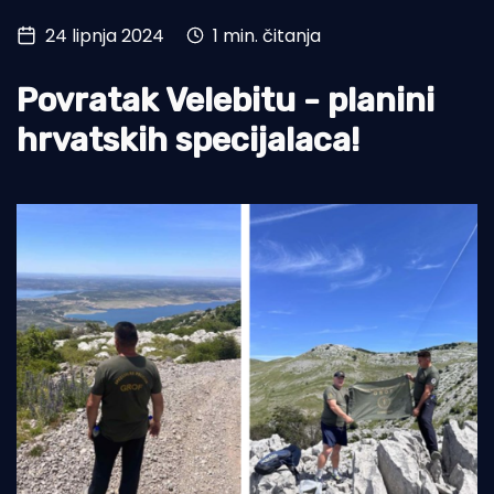
24 lipnja 2024
1 min. čitanja
Turizam i nautika
Pomorstvo
Povratak Velebitu - planini
Ribolov
hrvatskih specijalaca!
Ekologija
Tradicija i kultura