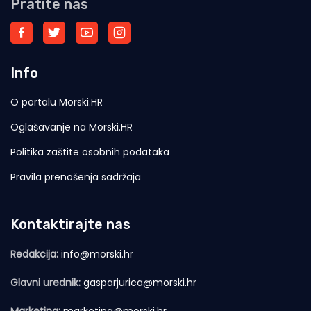
Pratite nas
Info
O portalu Morski.HR
Oglašavanje na Morski.HR
Politika zaštite osobnih podataka
Pravila prenošenja sadržaja
Kontaktirajte nas
Redakcija:
info@morski.hr
Glavni urednik:
gasparjurica@morski.hr