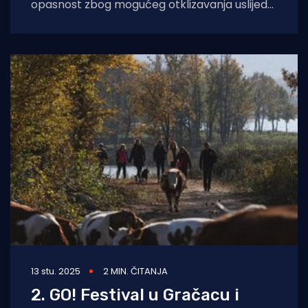
opasnost zbog mogućeg otklizavanja uslijed
tzv. "mokrih lavina". Molimo za oprez
13 stu. 2025
2 MIN. ČITANJA
2. GO! Festival u Gračacu i