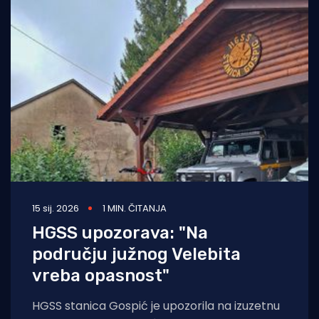
15 sij. 2026
1 MIN. ČITANJA
HGSS upozorava: "Na
području južnog Velebita
vreba opasnost"
HGSS stanica Gospić je upozorila na izuzetnu