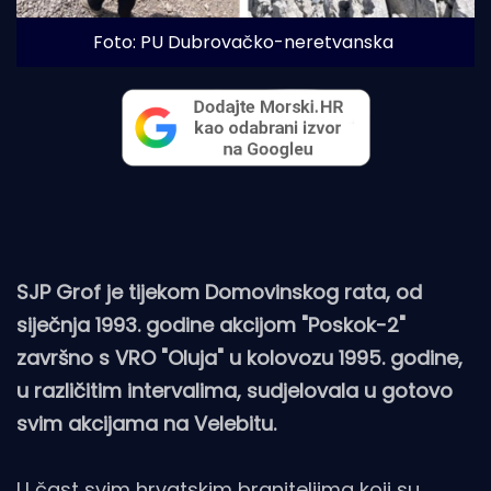
Foto: PU Dubrovačko-neretvanska
SJP Grof je tijekom Domovinskog rata, od
siječnja 1993. godine akcijom "Poskok-2"
završno s VRO "Oluja" u kolovozu 1995. godine,
u različitim intervalima, sudjelovala u gotovo
svim akcijama na Velebitu.
U čast svim hrvatskim braniteljima koji su