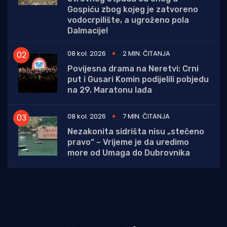
Gospiću zbog kojeg je zatvoreno
vodocrpilište, a ugroženo pola
Dalmacije!
08 kol. 2026
2 MIN. ČITANJA
Povijesna drama na Neretvi: Crni
put i Gusari Komin podijelili pobjedu
na 29. Maratonu lađa
08 kol. 2026
7 MIN. ČITANJA
Nezakonita sidrišta nisu „stečeno
pravo“ – Vrijeme je da uredimo
more od Umaga do Dubrovnika