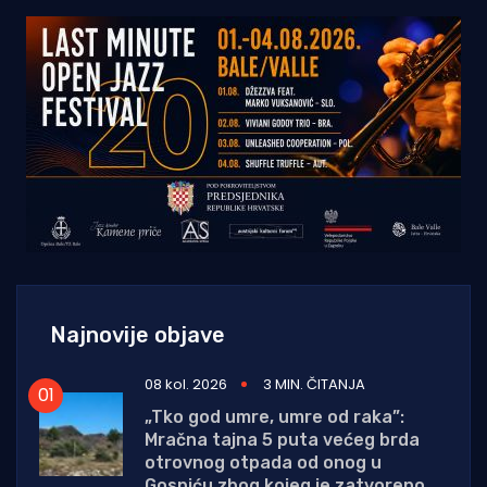
Najnovije objave
08 kol. 2026
3 MIN. ČITANJA
„Tko god umre, umre od raka”:
Mračna tajna 5 puta većeg brda
otrovnog otpada od onog u
Gospiću zbog kojeg je zatvoreno