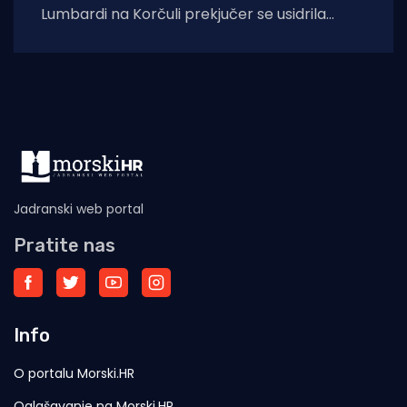
Lumbardi na Korčuli prekjučer se usidrila
jahta. Index piše da je riječ je
Jadranski web portal
Pratite nas
Info
O portalu Morski.HR
Oglašavanje na Morski.HR