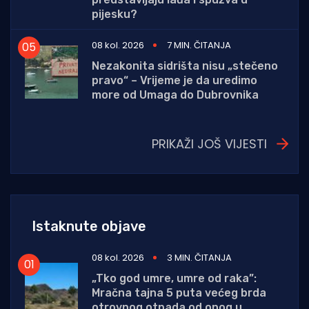
pijesku?
08 kol. 2026
7 MIN. ČITANJA
Nezakonita sidrišta nisu „stečeno
pravo“ – Vrijeme je da uredimo
more od Umaga do Dubrovnika
PRIKAŽI JOŠ VIJESTI
Istaknute objave
08 kol. 2026
3 MIN. ČITANJA
„Tko god umre, umre od raka”:
Mračna tajna 5 puta većeg brda
otrovnog otpada od onog u