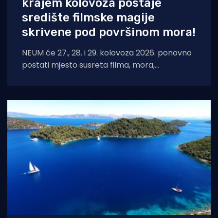
krajem kolovoza postaje
središte filmske magije
skrivene pod površinom mora!
NEUM će 27., 28. i 29. kolovoza 2026. ponovno
postati mjesto susreta filma, mora,
umjetnosti i međunarodnih autora. Neum
Underwater