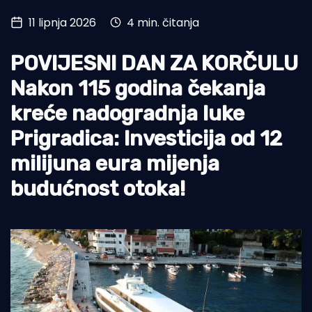
11 lipnja 2026
4 min. čitanja
Turizam i nautika
Pomorstvo
POVIJESNI DAN ZA KORČULU
Ribolov
Nakon 115 godina čekanja
kreće nadogradnja luke
Ekologija
Prigradica: Investicija od 12
Tradicija i kultura
milijuna eura mijenja
budućnost otoka!