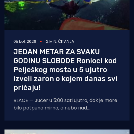
05 kol. 2026
2 MIN. ČITANJA
JEDAN METAR ZA SVAKU
GODINU SLOBODE Ronioci kod
Pelješkog mosta u 5 ujutro
izveli zaron o kojem danas svi
pričaju!
BLACE — Jučer u 5:00 sati ujutro, dok je more
bilo potpuno mirno, a nebo nad
dalmatinskom obalom još obavijeno