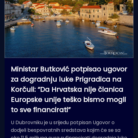
Ministar Butković potpisao ugovor
za dogradnju luke Prigradica na
Korčuli: “Da Hrvatska nije članica
Europske unije teško bismo mogli
to sve financirati”
U Dubrovniku je u srijedu potpisan Ugovor o
dodjeli bespovratnih sredstava kojim će se sa
oko 11,5 milijuna eura sufinancirati dogradnja luke