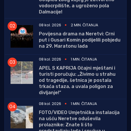
vodocrpilište, a ugroženo pola
Dalmacije!
08 kol. 2026
2 MIN. ČITANJA
Povijesna drama na Neretvi: Crni
put i Gusari Komin podijelili pobjedu
na 29. Maratonu lađa
08 kol. 2026
1 MIN. ČITANJA
APEL S KAPRIJA Očajni mještani i
turisti poručuju: „Živimo u strahu
od tragedije, šetnica je postala
trkaća staza, a uvala poligon za
divljanje!“
08 kol. 2026
1 MIN. ČITANJA
FOTO/VIDEO Umjetnička instalacija
na ušću Neretve oduševila
prolaznike: Znate li što
predstavljaju lađa i spužva u