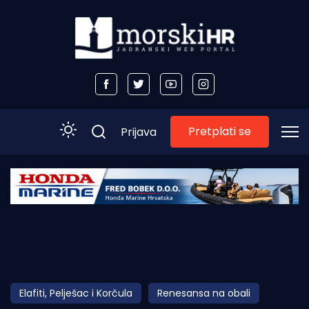
Pretplati se
Prijava
Početna
Morski plus
Morski TV
Obala
Elafiti, Pelješac i Korčula
Renesansa na obali
Otoci