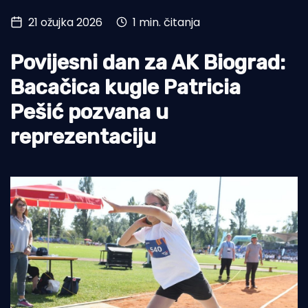
21 ožujka 2026
1 min. čitanja
Turizam i nautika
Pomorstvo
Povijesni dan za AK Biograd:
Ribolov
Bacačica kugle Patricia
Pešić pozvana u
Ekologija
reprezentaciju
Tradicija i kultura