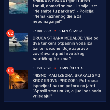
SNIMKA S HVARA Pijani turisti
tonuli, domaći snimalli i smijali se:
"Ne smite tu parkirat" - Policija:
"Nema kaznenog djela za
nepomaganje!"
05 kol. 2026
9 MIN. ČITANJA
DRUGA STRANA MEDALJE: Više od
dva tankera otpadnih voda iza
čarter sezone! Gdje zapravo
završava otpad hrvatskog
nautičkog turizma?
05 kol. 2026
4 MIN. ČITANJA
"NISMO IMALI IZBORA, SKAKALI SMO
KROZ KROVNI PROZOR": Potresna
ispovijest nakon požara na jahti —
"Spasili smo unuka, a ljudi nas sada
vrijeđaju!"