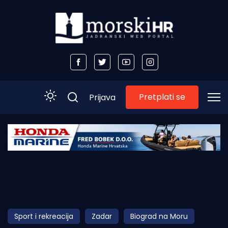
Pretplati se
Prijava
Početna
Morski plus
Morski TV
Obala
Sport i rekreacija
Zadar
Biograd na Moru
Otoci