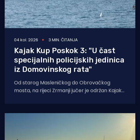
04 kol. 2026
3 MIN. ČITANJA
Kajak Kup Poskok 3: "U čast
specijalnih policijskih jedinica
iz Domovinskog rata"
Od starog Masleničkog do Obrovačkog
mosta, na rijeci Zrmanji jučer je održan Kajak
kup Poskok 3, jedinstveno sportsko
natjecanje koje