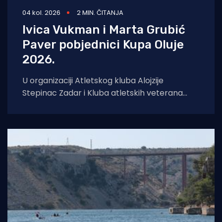
04 kol. 2026
2 MIN. ČITANJA
Ivica Vukman i Marta Grubić
Paver pobjednici Kupa Oluje
2026.
U organizaciji Atletskog kluba Alojzije
Stepinac Zadar i Kluba atletskih veterana
Zadar, u nedjelju je u Športskom centru Višnjik
održana