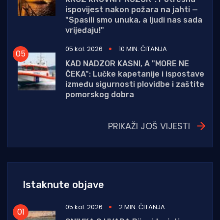
ispovijest nakon požara na jahti —
"Spasili smo unuka, a ljudi nas sada
vrijeđaju!"
05 kol. 2026
10 MIN. ČITANJA
KAD NADZOR KASNI, A "MORE NE
ČEKA": Lučke kapetanije i ispostave
između sigurnosti plovidbe i zaštite
pomorskog dobra
PRIKAŽI JOŠ VIJESTI
Istaknute objave
05 kol. 2026
2 MIN. ČITANJA