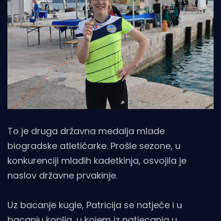
To je druga državna medalja mlade
biogradske atletičarke. Prošle sezone, u
konkurenciji mlađih kadetkinja, osvojila je
naslov državne prvakinje.
Uz bacanje kugle, Patricija se natječe i u
bacanju koplja, u kojem iz natjecanja u