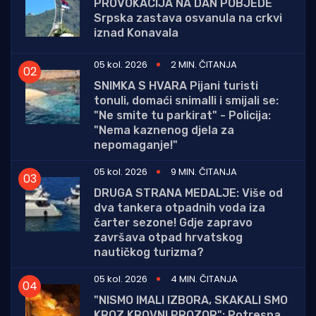
PROVOKACIJA NA DAN POBJEDE
Srpska zastava osvanula na crkvi
iznad Konavala
05 kol. 2026
2 MIN. ČITANJA
SNIMKA S HVARA Pijani turisti
tonuli, domaći snimalli i smijali se:
"Ne smite tu parkirat" - Policija:
"Nema kaznenog djela za
nepomaganje!"
05 kol. 2026
9 MIN. ČITANJA
DRUGA STRANA MEDALJE: Više od
dva tankera otpadnih voda iza
čarter sezone! Gdje zapravo
završava otpad hrvatskog
nautičkog turizma?
05 kol. 2026
4 MIN. ČITANJA
"NISMO IMALI IZBORA, SKAKALI SMO
KROZ KROVNI PROZOR": Potresna