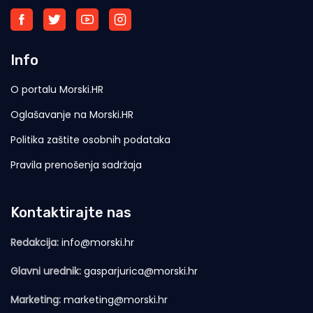
Info
O portalu Morski.HR
Oglašavanje na Morski.HR
Politika zaštite osobnih podataka
Pravila prenošenja sadržaja
Kontaktirajte nas
Redakcija:
info@morski.hr
Glavni urednik:
gasparjurica@morski.hr
Marketing:
marketing@morski.hr