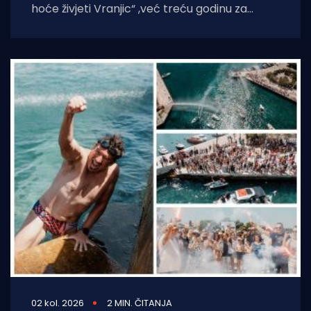
hoće živjeti Vranjic“ ,već treću godinu za
redom, organizirala je druženje i ekološko-
humanitarnu utrku
02 kol. 2026
2 MIN. ČITANJA