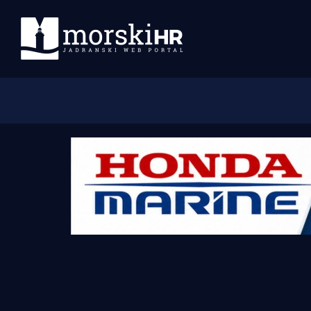
Početna
Morski plus
Morski TV
Obala
Otoci
Turizam i nautika