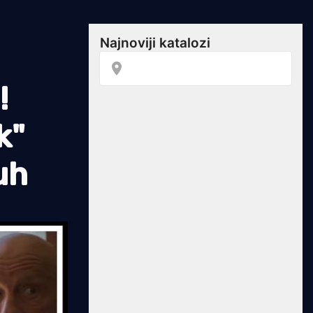
!
k"
uh