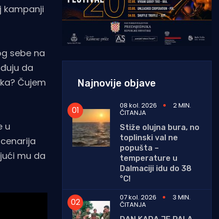
oj kampanji
mog sebe na
rđuju da
tska? Čujem
Najnovije objave
08 kol. 2026
2 MIN.
ČITANJA
e u
Stiže olujna bura, no
toplinski val ne
cenarija
popušta –
ajući mu da
temperature u
Dalmaciji idu do 38
°C!
07 kol. 2026
3 MIN.
ČITANJA