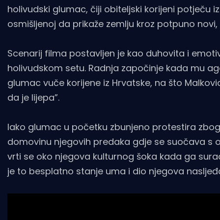
holivudski glumac, čiji obiteljski korijeni potječ
osmišljenoj da prikaže zemlju kroz potpuno novi,
Scenarij filma postavljen je kao duhovita i emo
holivudskom setu. Radnja započinje kada mu age
glumac vuče korijene iz Hrvatske, na što Malkovi
da je lijepa”.
Iako glumac u početku zbunjeno protestira zbog
domovinu njegovih predaka gdje se suočava s op
vrti se oko njegova kulturnog šoka kada ga surad
je to besplatno stanje uma i dio njegova nasljeđ