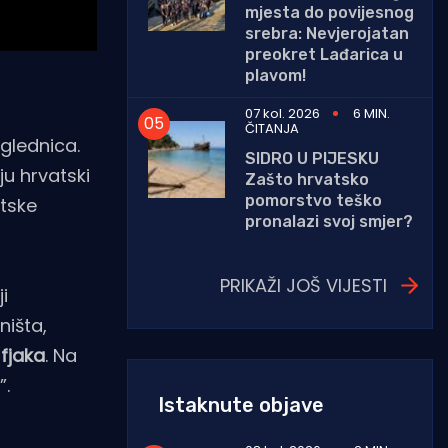
mjesta do povijesnog
srebra: Nevjerojatan
preokret Lađarica u
plavom!
07 kol. 2026
6 MIN.
ČITANJA
zglednica.
SIDRO U PIJESKU
ju hrvatski
Zašto hrvatsko
pomorstvo teško
atske
pronalazi svoj smjer?
PRIKAŽI JOŠ VIJESTI
i
ništa,
–
fjaka
. Na
”.
Istaknute objave