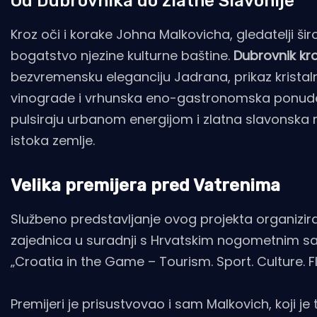
Od Dubrovnika do zlatne Slavonije
Kroz oči i korake Johna Malkovicha, gledatelji širom
bogatstvo njezine kulturne baštine.
Dubrovnik kr
bezvremensku eleganciju Jadrana, prikaz kristal
vinograde i vrhunska eno-gastronomska ponude 
pulsiraju urbanom energijom i zlatna slavonska rav
istoka zemlje.
Velika premijera pred Vatrenima
Službeno predstavljanje ovog projekta organiziral
zajednica u suradnji s Hrvatskim nogometnim s
„Croatia in the Game – Tourism. Sport. Culture. Fl
Premijeri je prisustvovao i sam Malkovich, koji