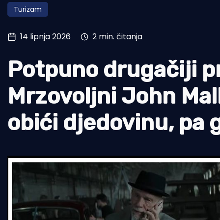
Turizam
Pomorstvo
Ribolov
14 lipnja 2026
2 min. čitanja
Ekologija
Potpuno drugačiji p
Tradicija i kultura
Mrzovoljni John Mal
obići djedovinu, pa g