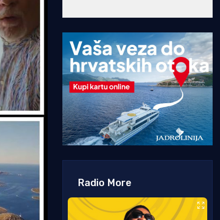
Radio More