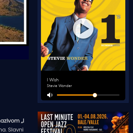
nazivom „I
a. Slavni