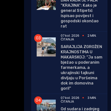
DAN KADA JE PALA
"KRAJINA": Kako je
general Stipetić
ispisao povijest i
gospodski okončao
rat
07 kol. 2026
2 MIN.
ČITANJA
SARAJLIJA ZGROŽEN
KRAJNOSTIMA U
MAKARSKOJ: "Ja sam
bježao u poderanim
farmerkama, a
ukrajinski tajkuni
divljaju u Poršeima
dok im domovina
gori!"
07 kol. 2026
3 MIN.
ČITANJA
Od sudara i zadnjeg