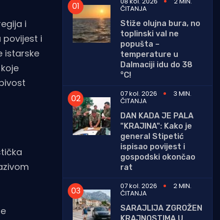
08 kol. 2026
2 MIN.
ČITANJA
egija i
Stiže olujna bura, no
toplinski val ne
 povijest i
popušta –
 istarske
temperature u
Dalmaciji idu do 38
 koje
°C!
ubivost
07 kol. 2026
3 MIN.
ČITANJA
DAN KADA JE PALA
"KRAJINA": Kako je
general Stipetić
ispisao povijest i
stička
gospodski okončao
nazivom
rat
07 kol. 2026
2 MIN.
ČITANJA
SARAJLIJA ZGROŽEN
ne
KRAJNOSTIMA U