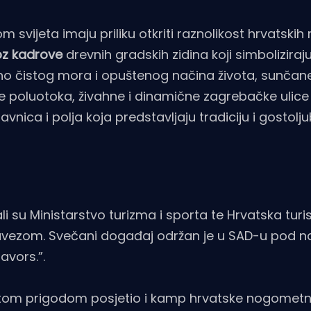
 svijeta imaju priliku otkriti raznolikost hrvatskih r
oz kadrove
drevnih gradskih zidina koji simboliziraju
no čistog mora i opuštenog načina života, sunčane
poluotoka, živahne i dinamične zagrebačke ulice
nica i polja koja predstavljaju tradiciju i gostolj
i su Ministarstvo turizma i sporta te Hrvatska turi
avezom. Svečani događaj održan je u SAD-u pod 
avors.”.
 je tom prigodom posjetio i kamp hrvatske nogomet