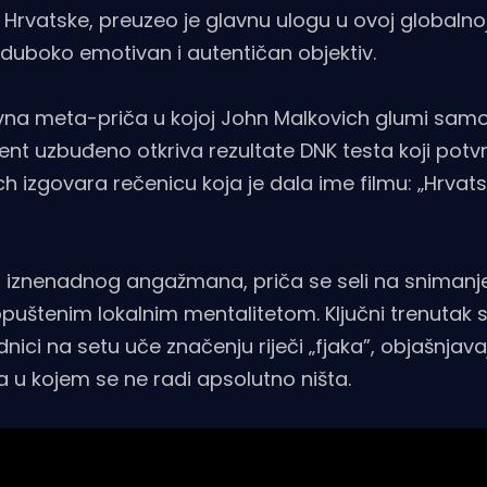
u iz Hrvatske, preuzeo je glavnu ulogu u ovoj globaln
 duboko emotivan i autentičan objektiv.
tivna meta-priča u kojoj John Malkovich glumi sa
nt uzbuđeno otkriva rezultate DNK testa koji potv
ch izgovara rečenicu koja je dala ime filmu: „Hrva
 iznenadnog angažmana, priča se seli na snimanj
uštenim lokalnim mentalitetom. Ključni trenutak s
nici na setu uče značenju riječi „fjaka”, objašnjav
a u kojem se ne radi apsolutno ništa.