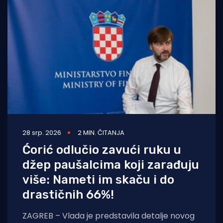
28 srp. 2026
2 MIN. ČITANJA
Ćorić odlučio zavući ruku u
džep paušalcima koji zarađuju
više: Nameti im skaču i do
drastičnih 66%!
ZAGREB – Vlada je predstavila detalje novog