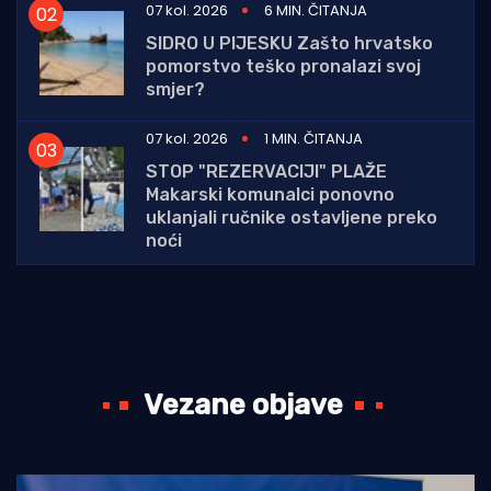
07 kol. 2026
6 MIN. ČITANJA
SIDRO U PIJESKU Zašto hrvatsko
pomorstvo teško pronalazi svoj
smjer?
07 kol. 2026
1 MIN. ČITANJA
STOP "REZERVACIJI" PLAŽE
Makarski komunalci ponovno
uklanjali ručnike ostavljene preko
noći
Vezane objave