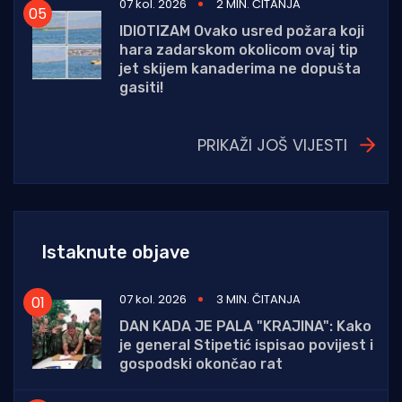
07 kol. 2026
2 MIN. ČITANJA
IDIOTIZAM Ovako usred požara koji
hara zadarskom okolicom ovaj tip
jet skijem kanaderima ne dopušta
gasiti!
PRIKAŽI JOŠ VIJESTI
Istaknute objave
07 kol. 2026
3 MIN. ČITANJA
DAN KADA JE PALA "KRAJINA": Kako
je general Stipetić ispisao povijest i
gospodski okončao rat