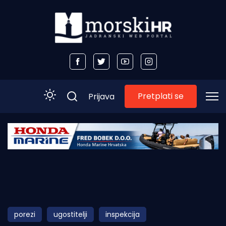
Pretplati se
Prijava
Početna
Morski plus
Morski TV
Obala
porezi
ugostitelji
inspekcija
Otoci