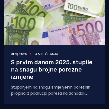
01 sij. 2025
4 MIN. ČITANJA
S prvim danom 2025. stupile
na snagu brojne porezne
izmjene
Stupanjem na snagu izmijenjenih poreznih
propisa iz područja poreza na dohodak,
doprinosa, PDV-a, lokalnih poreza te općeg
poreznog zakona,