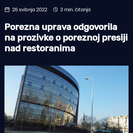
26 svibnja 2022
3 min. čitanja
Turizam i nautika
Pomorstvo
Porezna uprava odgovorila
Ribolov
na prozivke o poreznoj presiji
nad restoranima
Ekologija
Tradicija i kultura