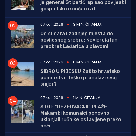
je general Stipetić ispisao povijest i
gospodski okončao rat
07 kol. 2026
3 MIN. ČITANJA
Od sudara i zadnjeg mjesta do
povijesnog srebra: Nevjerojatan
preokret Lađarica u plavom!
07 kol. 2026
6 MIN. ČITANJA
SIDRO U PIJESKU Zašto hrvatsko
pomorstvo teško pronalazi svoj
smjer?
07 kol. 2026
1 MIN. ČITANJA
STOP "REZERVACIJI" PLAŽE
Makarski komunalci ponovno
uklanjali ručnike ostavljene preko
noći