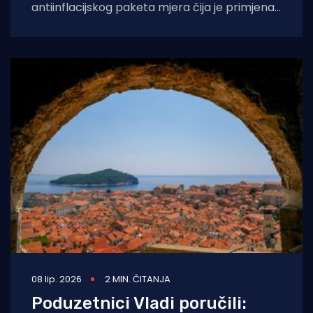
antiinflacijskog paketa mjera čija je primjena
planirana za 1. siječnja 2027. godine, s ciljem
08 lip. 2026
2 MIN. ČITANJA
Poduzetnici Vladi poručili: