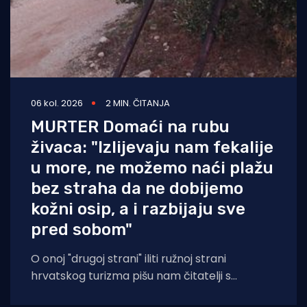
06 kol. 2026
2 MIN. ČITANJA
MURTER Domaći na rubu
živaca: "Izlijevaju nam fekalije
u more, ne možemo naći plažu
bez straha da ne dobijemo
kožni osip, a i razbijaju sve
pred sobom"
O onoj "drugoj strani" iliti ružnoj strani
hrvatskog turizma pišu nam čitatelji s
Murtera koji, kažu, muku muče