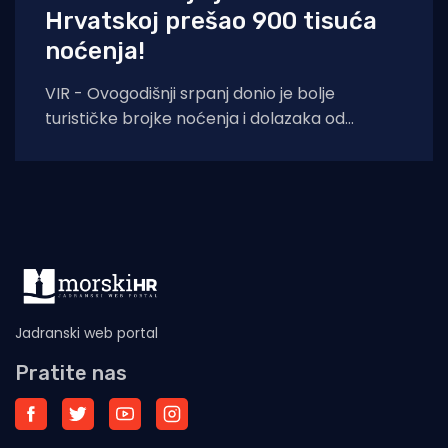
Hrvatskoj prešao 900 tisuća
noćenja!
VIR - Ovogodišnji srpanj donio je bolje
turističke brojke noćenja i dolazaka od
lanjskih: tijekom srpnja na otoku Viru
ostvareno je
Jadranski web portal
Pratite nas