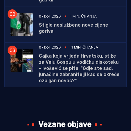
07 kol. 2026
1 MIN. ČITANJA
Stigle neslužbene nove cijene
goriva
07 kol. 2026
4 MIN. ČITANJA
Cajka koja vrijeđa Hrvatsku, stiže
za Velu Gospu u vodičku diskoteku
- Ivošević se pita: "Gdje ste sad,
junačine zabranitelji kad se okreće
ozbiljan novac?"
Vezane objave