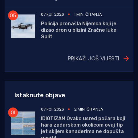
07 kol. 2026
1 MIN. ČITANJA
Policija pronašla Nijemca koji je
dizao dron u blizini Zračne luke
Split
PRIKAŽI JOŠ VIJESTI
Istaknute objave
07 kol. 2026
2 MIN. ČITANJA
IDIOTIZAM Ovako usred požara koji
hara zadarskom okolicom ovaj tip
jet skijem kanaderima ne dopušta
gasiti!