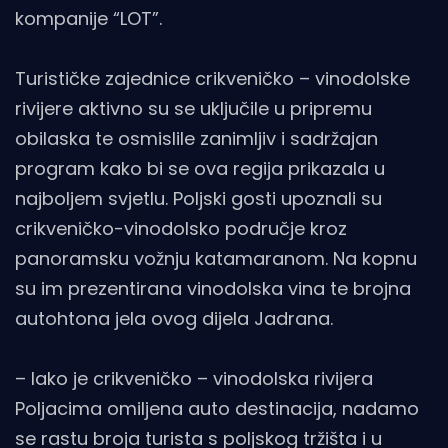
kompanije “LOT”.
Turističke zajednice crikveničko – vinodolske
rivijere aktivno su se uključile u pripremu
obilaska te osmislile zanimljiv i sadržajan
program kako bi se ova regija prikazala u
najboljem svjetlu. Poljski gosti upoznali su
crikveničko-vinodolsko područje kroz
panoramsku vožnju katamaranom. Na kopnu
su im prezentirana vinodolska vina te brojna
autohtona jela ovog dijela Jadrana.
– Iako je crikveničko – vinodolska rivijera
Poljacima omiljena auto destinacija, nadamo
se rastu broja turista s poljskog tržišta i u