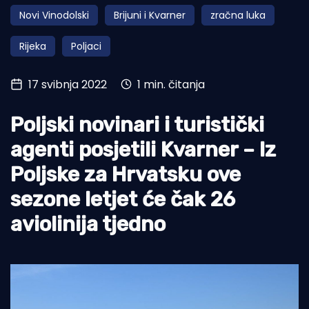
Novi Vinodolski
Brijuni i Kvarner
zračna luka
Turizam i nautika
Rijeka
Poljaci
Pomorstvo
Ribolov
17 svibnja 2022
1 min. čitanja
Ekologija
Poljski novinari i turistički
Tradicija i kultura
agenti posjetili Kvarner – Iz
Poljske za Hrvatsku ove
sezone letjet će čak 26
aviolinija tjedno