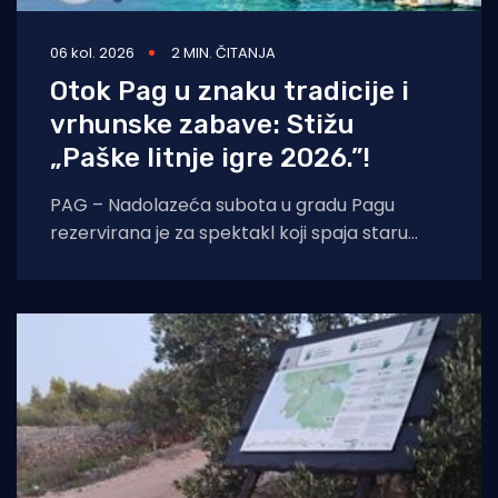
06 kol. 2026
2 MIN. ČITANJA
Otok Pag u znaku tradicije i
vrhunske zabave: Stižu
„Paške litnje igre 2026.”!
PAG – Nadolazeća subota u gradu Pagu
rezervirana je za spektakl koji spaja staru
tradiciju, natjecateljski duh i vrhunski provod.
U