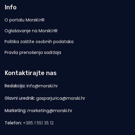
Info
O portalu Morski.HR
Oglašavanje na Morski.HR
Politika zaštite osobnih podataka
Pravila prenošenja sadržaja
Kontaktirajte nas
Redakcija:
info@morski.hr
Glavni urednik:
gasparjurica@morski.hr
Marketing:
marketing@morski.hr
Telefon:
+385 1 551 35 12