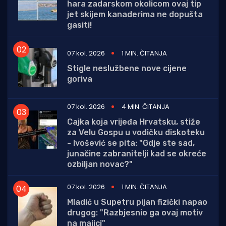
hara zadarskom okolicom ovaj tip
jet skijem kanaderima ne dopušta
gasiti!
07 kol. 2026
1 MIN. ČITANJA
Stigle neslužbene nove cijene
goriva
07 kol. 2026
4 MIN. ČITANJA
Cajka koja vrijeđa Hrvatsku, stiže
za Velu Gospu u vodičku diskoteku
- Ivošević se pita: "Gdje ste sad,
junačine zabranitelji kad se okreće
ozbiljan novac?"
07 kol. 2026
1 MIN. ČITANJA
Mladić u Supetru pijan fizički napao
drugog: "Razbjesnio ga ovaj motiv
na majici"