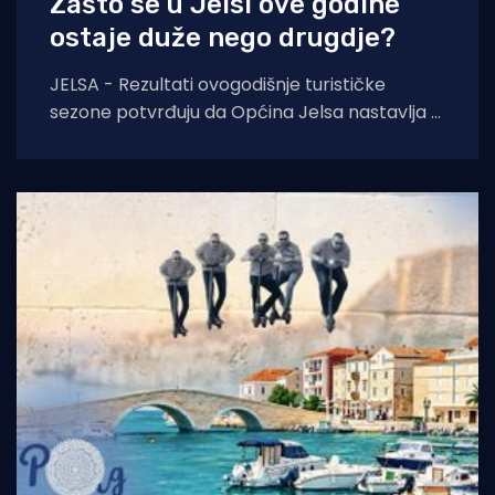
Zašto se u Jelsi ove godine
ostaje duže nego drugdje?
JELSA - Rezultati ovogodišnje turističke
sezone potvrđuju da Općina Jelsa nastavlja u
pozitivnom smjeru. Do 1. kolovoza ostvarili
smo 255.585