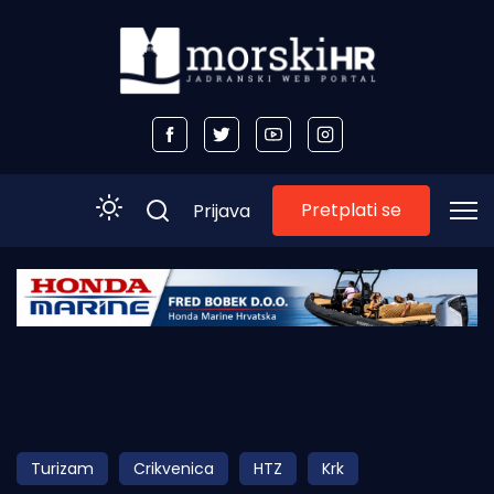
Pretplati se
Prijava
Početna
Morski plus
Morski TV
Obala
Turizam
Crikvenica
HTZ
Krk
Otoci