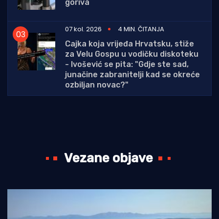
goriva
07 kol. 2026
4 MIN. ČITANJA
Cajka koja vrijeđa Hrvatsku, stiže
za Velu Gospu u vodičku diskoteku
- Ivošević se pita: "Gdje ste sad,
junačine zabranitelji kad se okreće
ozbiljan novac?"
Vezane objave