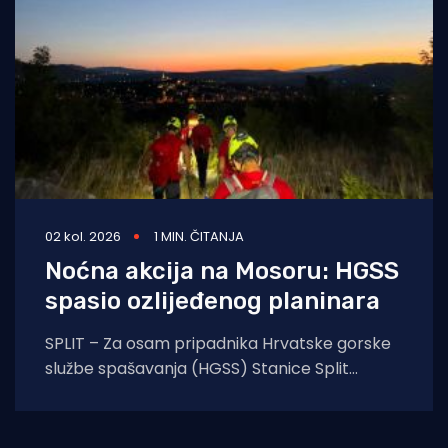
02 kol. 2026
1 MIN. ČITANJA
Noćna akcija na Mosoru: HGSS
spasio ozlijeđenog planinara
SPLIT – Za osam pripadnika Hrvatske gorske
službe spašavanja (HGSS) Stanice Split
protekla noć protekla je u znaku još jedne
uspješne