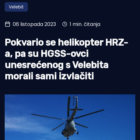
Velebit
Turizam i nautika
Pomorstvo
06 listopada 2023
1 min. čitanja
Ribolov
Pokvario se helikopter HRZ-
Ekologija
a, pa su HGSS-ovci
Tradicija i kultura
unesrećenog s Velebita
morali sami izvlačiti