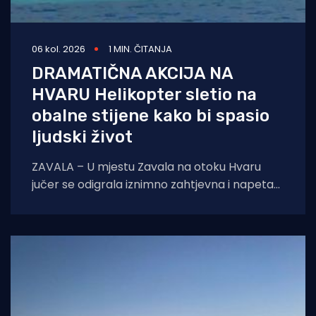
06 kol. 2026
1 MIN. ČITANJA
DRAMATIČNA AKCIJA NA
HVARU Helikopter sletio na
obalne stijene kako bi spasio
ljudski život
ZAVALA – U mjestu Zavala na otoku Hvaru
jučer se odigrala iznimno zahtjevna i napeta
intervencija hitne medicinske službe.
Zahvaljujući nevjerojatnoj