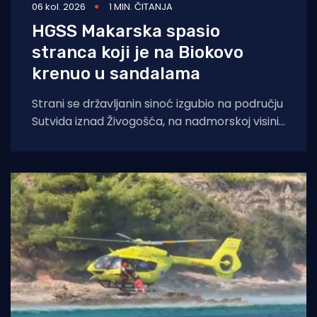
06 kol. 2026
1 MIN. ČITANJA
HGSS Makarska spasio
stranca koji je na Biokovo
krenuo u sandalama
Strani se državljanin sinoć izgubio na području
Sutvida iznad Živogošća, na nadmorskoj visini
od oko 1.050 metara. Muškarac je