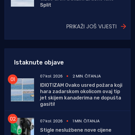
Split
PRIKAŽI JOŠ VIJESTI
Istaknute objave
07 kol. 2026
2 MIN. ČITANJA
IDIOTIZAM Ovako usred požara koji
hara zadarskom okolicom ovaj tip
jet skijem kanaderima ne dopušta
gasiti!
07 kol. 2026
1 MIN. ČITANJA
Stigle neslužbene nove cijene