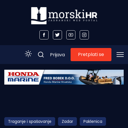
Pretplati se
Prijava
Početna
Morski plus
Morski TV
Obala
Traganje i spašavanje
Zadar
Paklenica
Otoci