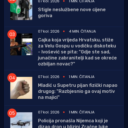
07 kol. 2026
1 MIN. ČITANJA
Stigle neslužbene nove cijene
goriva
07 kol. 2026
4 MIN. ČITANJA
Cajka koja vrijeđa Hrvatsku, stiže
za Velu Gospu u vodičku diskoteku
- Ivošević se pita: "Gdje ste sad,
junačine zabranitelji kad se okreće
ozbiljan novac?"
07 kol. 2026
1 MIN. ČITANJA
Mladić u Supetru pijan fizički napao
drugog: "Razbjesnio ga ovaj motiv
na majici"
07 kol. 2026
1 MIN. ČITANJA
Policija pronašla Nijemca koji je
dizao dron u blizini Zračne luke