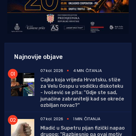
Najnovije objave
07 kol. 2026
4 MIN. ČITANJA
Cajka koja vrijeđa Hrvatsku, stiže
za Velu Gospu u vodičku diskoteku
- Ivošević se pita: "Gdje ste sad,
junačine zabranitelji kad se okreće
ozbiljan novac?"
07 kol. 2026
1 MIN. ČITANJA
Mladić u Supetru pijan fizički napao
drugog: "Razbjesnio ga ovaj motiv