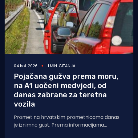
04 kol. 2026
1 MIN. ČITANJA
Pojačana gužva prema moru,
na A1 uočeni medvjedi, od
danas zabrane za teretna
vozila
Promet na hrvatskim prometnicama danas
je iznimno gust. Prema informacijama
Hrvatskog autokluba (HAK), pojačan je