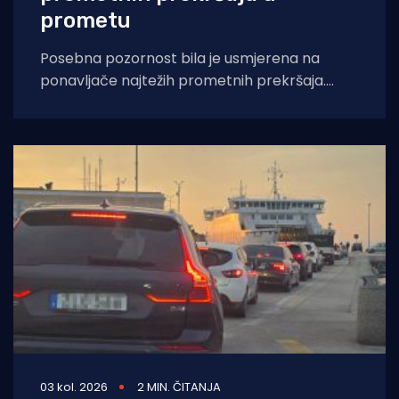
prometu
Posebna pozornost bila je usmjerena na
ponavljače najtežih prometnih prekršaja.
Policijski službenici Policijske uprave splitsko-
dalmatinske su od 31. srpnja
03 kol. 2026
2 MIN. ČITANJA