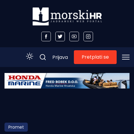
Pretplati se
Prijava
Početna
Morski plus
Morski TV
Obala
Promet
Otoci