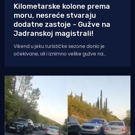
Kilometarske kolone prema
moru, nesreće stvaraju
dodatne zastoje - Gužve na
Jadranskoj magistrali!
Vikend u jeku turističke sezone donio je
očekivane, ali i iznimno velike gužve na
hrvatskim prometnicama. Promet je pojačan
na