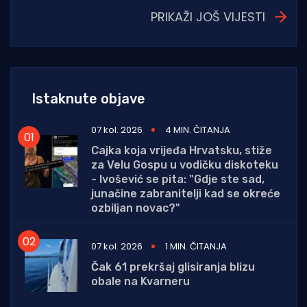
PRIKAŽI JOŠ VIJESTI
Istaknute objave
07 kol. 2026
4 MIN. ČITANJA
Cajka koja vrijeđa Hrvatsku, stiže
za Velu Gospu u vodičku diskoteku
- Ivošević se pita: "Gdje ste sad,
junačine zabranitelji kad se okreće
ozbiljan novac?"
07 kol. 2026
1 MIN. ČITANJA
Čak 61 prekršaj glisiranja blizu
obale na Kvarneru