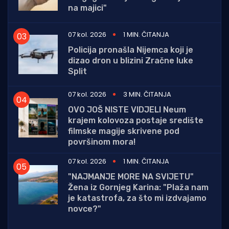
na majici"
07 kol. 2026
1 MIN. ČITANJA
Policija pronašla Nijemca koji je
dizao dron u blizini Zračne luke
Split
07 kol. 2026
3 MIN. ČITANJA
OVO JOŠ NISTE VIDJELI Neum
krajem kolovoza postaje središte
filmske magije skrivene pod
površinom mora!
07 kol. 2026
1 MIN. ČITANJA
"NAJMANJE MORE NA SVIJETU"
Žena iz Gornjeg Karina: "Plaža nam
je katastrofa, za što mi izdvajamo
novce?"