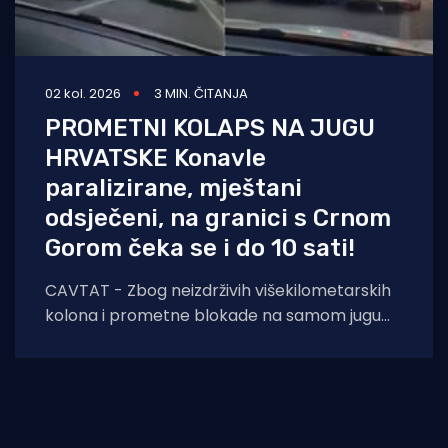
02 kol. 2026
3 MIN. ČITANJA
PROMETNI KOLAPS NA JUGU
HRVATSKE Konavle
paralizirane, mještani
odsječeni, na granici s Crnom
Gorom čeka se i do 10 sati!
CAVTAT - Zbog neizdrživih višekilometarskih
kolona i prometne blokade na samom jugu
zemlje, načelnik Općine Konavle Božo Lasić u
nedjelju je