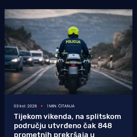
pritisak na važnijim cestama, prilazima
03 kol. 2026
1 MIN. ČITANJA
Tijekom vikenda, na splitskom
području utvrđeno čak 848
prometnih prekršaja u