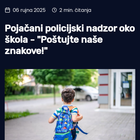
06 rujna 2025
2 min. čitanja
Turizam i nautika
Pomorstvo
Pojačani policijski nadzor oko
Ribolov
škola - "Poštujte naše
znakove!"
Ekologija
Tradicija i kultura