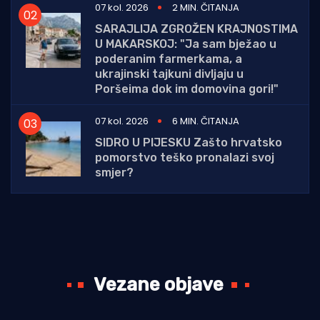
07 kol. 2026
2 MIN. ČITANJA
SARAJLIJA ZGROŽEN KRAJNOSTIMA
U MAKARSKOJ: "Ja sam bježao u
poderanim farmerkama, a
ukrajinski tajkuni divljaju u
Poršeima dok im domovina gori!"
07 kol. 2026
6 MIN. ČITANJA
SIDRO U PIJESKU Zašto hrvatsko
pomorstvo teško pronalazi svoj
smjer?
Vezane objave