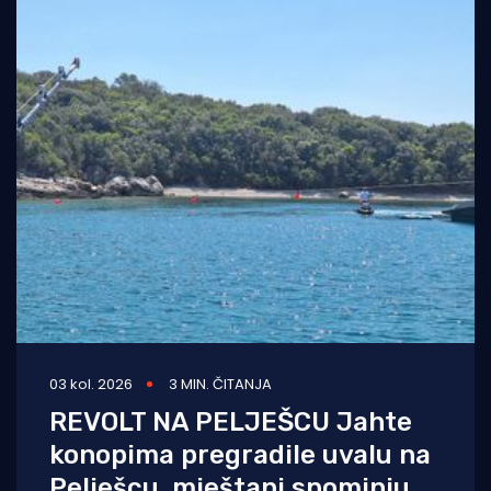
03 kol. 2026
3 MIN. ČITANJA
REVOLT NA PELJEŠCU Jahte
konopima pregradile uvalu na
Pelješcu, mještani spominju