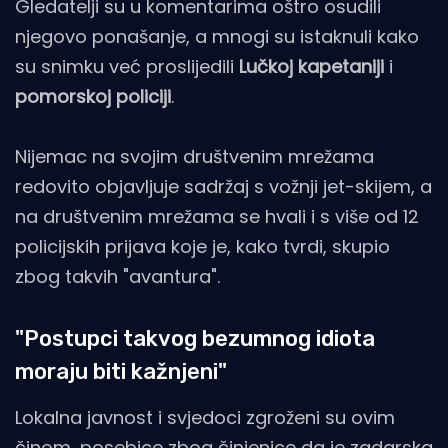
Gledatelji su u komentarima oštro osudili
njegovo ponašanje, a mnogi su istaknuli kako
su snimku već proslijedili
Lučkoj kapetaniji
i
pomorskoj policiji
.
Nijemac na svojim društvenim mrežama
redovito objavljuje sadržaj s vožnji jet-skijem, a
na društvenim mrežama se hvali i s više od 12
policijskih prijava koje je, kako tvrdi, skupio
zbog takvih "avantura".
"Postupci takvog bezumnog idiota
moraju biti kažnjeni"
Lokalna javnost i svjedoci zgroženi su ovim
činom, posebice zbog činjenice da je zadarska