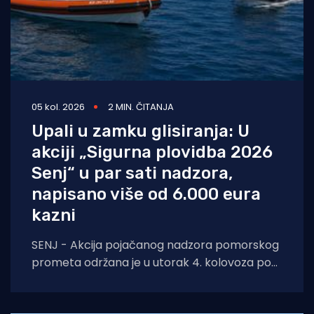
05 kol. 2026
2 MIN. ČITANJA
Upali u zamku glisiranja: U
akciji „Sigurna plovidba 2026
Senj“ u par sati nadzora,
napisano više od 6.000 eura
kazni
SENJ - Akcija pojačanog nadzora pomorskog
prometa održana je u utorak 4. kolovoza pod
nazivom „Sigurna plovidba 2026 Senj“, u širem