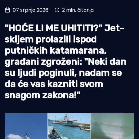
07 srpnja 2026
2 min. čitanja
Turizam i nautika
Pomorstvo
"HOĆE LI ME UHITITI?" Jet-
Ribolov
skijem prolazili ispod
putničkih katamarana,
Ekologija
građani zgroženi: "Neki dan
Tradicija i kultura
su ljudi poginuli, nadam se
da će vas kazniti svom
snagom zakona!"