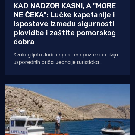
KAD NADZOR KASNI, A "MORE
NE ČEKA": Lučke kapetanije i
ispostave između sigurnosti
plovidbe i zaštite pomorskog
dobra
Svakog ljeta Jadran postane pozornica dviju
usporednih priča. Jedna je turistička
razglednica – sunce, jedra, jahte, otoci. Druga
je manje vidljiva,