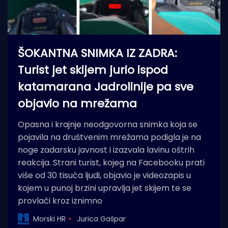
ŠOKANTNA SNIMKA IZ ZADRA:
Turist jet skijem jurio ispod
katamarana Jadrolinije pa sve
objavio na mrežama
Opasna i krajnje neodgovorna snimka koja se
pojavila na društvenim mrežama podigla je na
noge zadarsku javnost i izazvala lavinu oštrih
reakcija. Strani turist, kojeg na Facebooku prati
više od 30 tisuća ljudi, objavio je videozapis u
kojem u punoj brzini upravlja jet skijem te se
provlači kroz iznimno
Morski HR
Jurica Gašpar