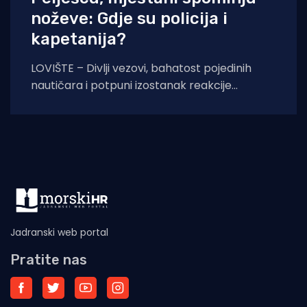
noževe: Gdje su policija i
kapetanija?
LOVIŠTE – Divlji vezovi, bahatost pojedinih
nautičara i potpuni izostanak reakcije
nadležnih službi doveli su situaciju na Pelješcu
do samog ruba
Jadranski web portal
Pratite nas