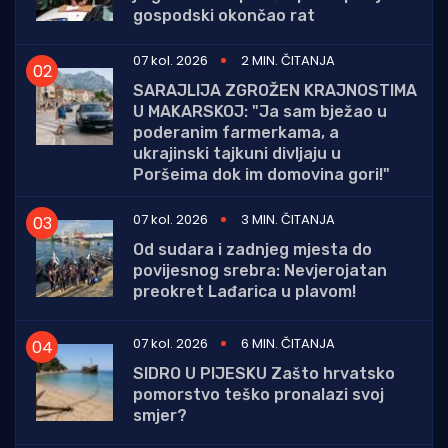
gospodski okončao rat
07 kol. 2026
2 MIN. ČITANJA
SARAJLIJA ZGROŽEN KRAJNOSTIMA
U MAKARSKOJ: "Ja sam bježao u
poderanim farmerkama, a
ukrajinski tajkuni divljaju u
Poršeima dok im domovina gori!"
07 kol. 2026
3 MIN. ČITANJA
Od sudara i zadnjeg mjesta do
povijesnog srebra: Nevjerojatan
preokret Lađarica u plavom!
07 kol. 2026
6 MIN. ČITANJA
SIDRO U PIJESKU Zašto hrvatsko
pomorstvo teško pronalazi svoj
smjer?