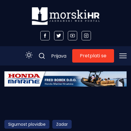
Pretplati se
Prijava
Početna
Morski plus
Morski TV
Obala
Sigurnost plovidbe
Zadar
Otoci