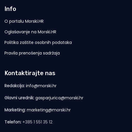
Info
O portalu Morski.HR
Oglašavanje na Morski.HR
Politika zaštite osobnih podataka
Pravila prenošenja sadržaja
Kontaktirajte nas
Redakcija:
info@morski.hr
Glavni urednik:
gasparjurica@morski.hr
Marketing:
marketing@morski.hr
Telefon:
+385 1 551 35 12