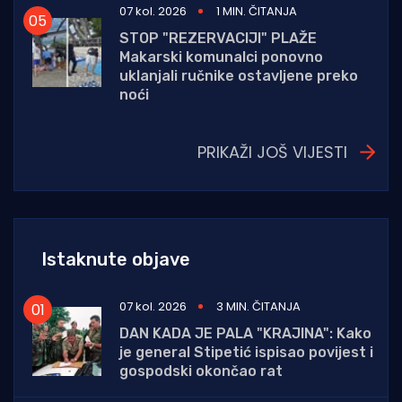
07 kol. 2026
1 MIN. ČITANJA
STOP "REZERVACIJI" PLAŽE
Makarski komunalci ponovno
uklanjali ručnike ostavljene preko
noći
PRIKAŽI JOŠ VIJESTI
Istaknute objave
07 kol. 2026
3 MIN. ČITANJA
DAN KADA JE PALA "KRAJINA": Kako
je general Stipetić ispisao povijest i
gospodski okončao rat