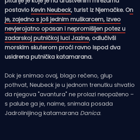
pitanje je koje je na društvenim mrežama
postavio
Kevin Neubeck
, turist iz Njemačke. O
n
je, zajedno s još jednim muškarcem, izveo
nevjerojatno opasan i nepromišljen potez u
zadarskoj putničkoj luci Jazine
, odlučivši
morskim skuterom proći ravno ispod dva
usidrena putnička katamarana.
Dok je snimao ovaj, blago rečeno, glup
pothvat, Neubeck je u jednom trenutku shvatio
da njegova "avantura" ne prolazi neopaženo –
s palube ga je, naime, snimala posada
Jadrolinijinog katamarana
Danica
.