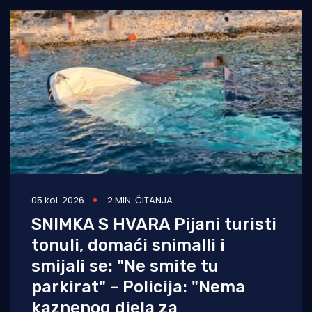
05 kol. 2026
2 MIN. ČITANJA
SNIMKA S HVARA Pijani turisti
tonuli, domaći snimalli i
smijali se: "Ne smite tu
parkirat" - Policija: "Nema
kaznenog djela za